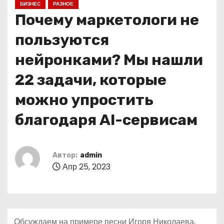
БИЗНЕС
РАЗНОЕ
о
Почему маркетологи не
м
у
пользуются
нейронками? Мы нашли
22 задачи, которые
можно упростить
благодаря AI-сервисам
Автор:
admin
Апр 25, 2023
Обсуждаем на примере песни Игоря Николаева,