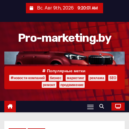
П
Вс. Авг 9th, 2026
9:20:02 AM
е
р
е
Pro-marketing.by
й
т
и
к
с
Популярные метки
о
#новости компаний
бизнес
маркетинг
реклама
SEO
д
ремонт
продвижение
е
р
ж
и
м