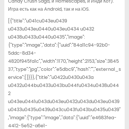
Candy Crush Saga, и Homescapes, и Инди Кот).
Игра есть как на Android, так и на iOS.
[{"title":"u041cu043eu0439
u0433u043eu0440u043eu0434 u0432
u0438u0433u0440u0435","image":
{"type":"image","data":{"uuid":"84a11c94-92b0-
5ddc-8d34-
4820f945fa1c","width":1170,"height":2153,"size":3845
37,"type":"jpg","color":"e5dbc9","hash":"","external_s
ervice":[]}}},{"title":"u0422u0430u043a
u0432u044bu0433u043bu044fu0434u0438u044
2
u043eu0441u043du043eu0432u043du043eu0439
u0433u0435u0439u043cu043fu043bu0435u0439"
,"image":{"type":"image","data":{"uuid":"e4683fea-
4412-5e52-a6e1-