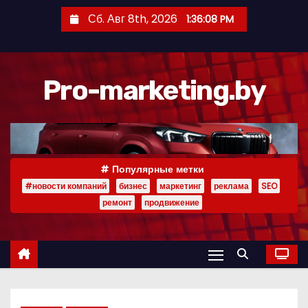
П
Сб. Авг 8th, 2026
1:36:09 PM
е
р
е
Pro-marketing.by
й
т
и
к
с
Популярные метки
о
#новости компаний
бизнес
маркетинг
реклама
SEO
д
ремонт
продвижение
е
р
ж
и
м