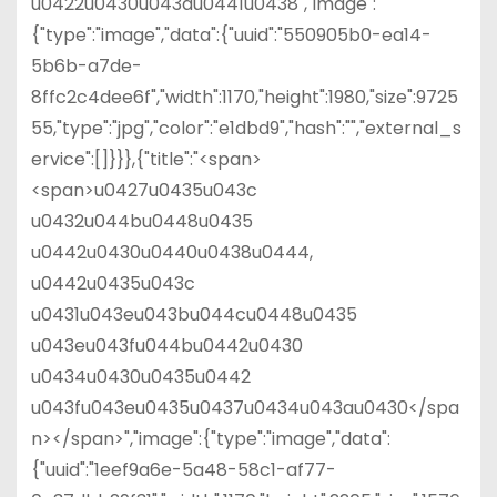
u0422u0430u043au0441u0438","image":
{"type":"image","data":{"uuid":"550905b0-ea14-
5b6b-a7de-
8ffc2c4dee6f","width":1170,"height":1980,"size":9725
55,"type":"jpg","color":"e1dbd9","hash":"","external_s
ervice":[]}}},{"title":"<span>
<span>u0427u0435u043c
u0432u044bu0448u0435
u0442u0430u0440u0438u0444,
u0442u0435u043c
u0431u043eu043bu044cu0448u0435
u043eu043fu044bu0442u0430
u0434u0430u0435u0442
u043fu043eu0435u0437u0434u043au0430</spa
n></span>","image":{"type":"image","data":
{"uuid":"1eef9a6e-5a48-58c1-af77-