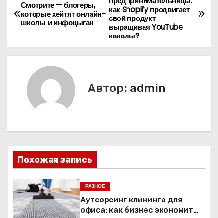
предпринимательницы:
Смотрите — блогеры,
как Shopify продвигает
а
которые хейтят онлайн-
свой продукт
школы и инфоцыган
выращивая YouTube
в
каналы?
и
г
Автор:
admin
а
ц
и
я
Похожая запись
п
РАЗНОЕ
о
Аутсорсинг клининга для
офиса: как бизнес экономит