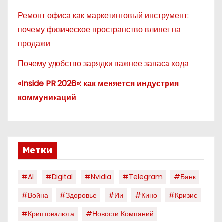
Ремонт офиса как маркетинговый инструмент:
почему физическое пространство влияет на
продажи
Почему удобство зарядки важнее запаса хода
«Inside PR 2026»: как меняется индустрия
коммуникаций
Метки
#AI
#digital
#nvidia
#telegram
#банк
#война
#здоровье
#ии
#кино
#кризис
#криптовалюта
#новости Компаний