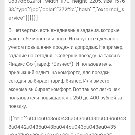
0a37dbb29f31","width":1170,"height":2205,"size":1576
33,"type":"jpg","color":"372f2c","hash":"","external_s
ervice":[]}}}]
В-четвертых, есть ежедневные задания, которые
дают тебе монетки и опыт. Но и тут все сделано с
учетом повышения продаж и допродаж. Например,
задание на сегодня: “Соверши поездку на такси в
Яндекс Go (тариф “Бизнес”). И пользователь,
привыкший ездить на комфорте, для поездки
сегодня выбирает тариф бизнес. Или вместо
эконома выбирает комфорт. Вот так вот легко чек
пользователя повышается с 250 до 400 рублей за
поездку.
[{"title":"u0414u043eu043fu043eu043bu043du043
8u0442u0435u043bu044cu043du043eu0435