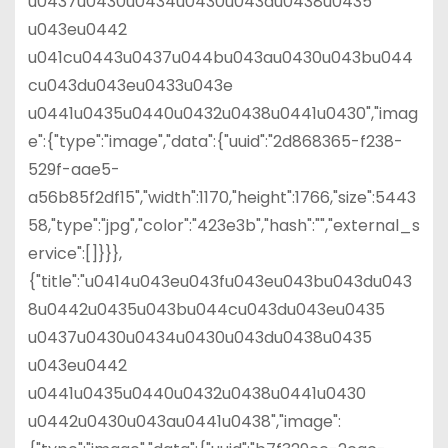
u0437u0430u0434u0430u043du0438u0435
u043eu0442
u041cu0443u0437u044bu043au0430u043bu044
cu043du043eu0433u043e
u0441u0435u0440u0432u0438u0441u0430","imag
e":{"type":"image","data":{"uuid":"2d868365-f238-
529f-aae5-
a56b85f2df15","width":1170,"height":1766,"size":5443
58,"type":"jpg","color":"423e3b","hash":"","external_s
ervice":[]}}},
{"title":"u0414u043eu043fu043eu043bu043du043
8u0442u0435u043bu044cu043du043eu0435
u0437u0430u0434u0430u043du0438u0435
u043eu0442
u0441u0435u0440u0432u0438u0441u0430
u0442u0430u043au0441u0438","image":