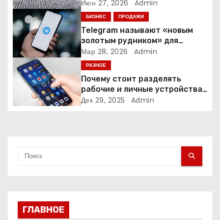
з
время и деньги на уборке
Июн 27, 2026
Admin
БИЗНЕС
ПРОДАЖИ
а
Telegram называют «новым
золотым рудником» для
п
креаторов: как блогеры
Мар 28, 2026
Admin
создают онлайн-бизнес
и
РАЗНОЕ
Почему стоит разделять
с
рабочие и личные устройства
— и чем опасно всё смешивать
Дек 29, 2025
Admin
я
м
ГЛАВНОЕ