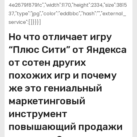
4e2679f879fc","width":1170,"height":2334,"size":3815
37,"type":"jpg","color":"eddbbc","hash":"","external_
service":[]}}}]
Но что отличает игру
“Плюс Сити” от Яндекса
от сотен других
похожих игр и почему
же это гениальный
маркетинговый
инструмент
повышающий продажи