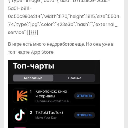
{"type":"image","data":{"uuid":"b7f329ce-2cac-
5a01-b811-
0c50c990e2f4","width":1170,"height":1815,"size":5504
74,"type":"jpg","color":"423e3b","hash":"","external_
service":[]}}}]
В игре есть много недоработок еще. Но она уже в
топ-чарте App Store.