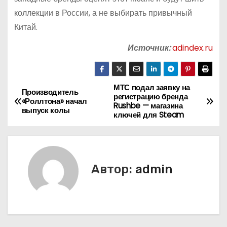
коллекции в России, а не выбирать привычный
Китай.
Источник:
adindex.ru
МТС подал заявку на
Н
Производитель
регистрацию бренда
«Роллтона» начал
Rushbe — магазина
а
выпуск колы
ключей для Steam
в
и
Автор:
admin
г
а
ц