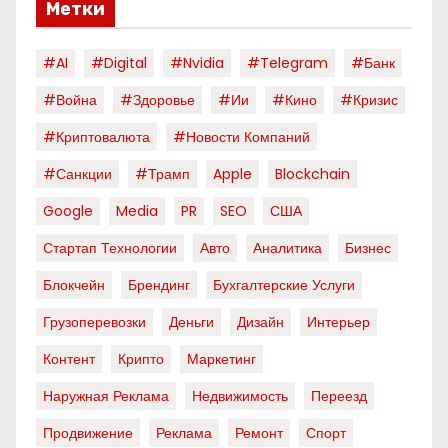
Метки
#AI
#digital
#nvidia
#telegram
#банк
#война
#здоровье
#ии
#кино
#кризис
#криптовалюта
#новости Компаний
#санкции
#трамп
Apple
Blockchain
Google
Media
PR
SEO
США
Стартап Технологии
Авто
Аналитика
Бизнес
Блокчейн
Брендинг
Бухгалтерские Услуги
Грузоперевозки
Деньги
Дизайн
Интерьер
Контент
Крипто
Маркетинг
Наружная Реклама
Недвижимость
Переезд
Продвижение
Реклама
Ремонт
Спорт