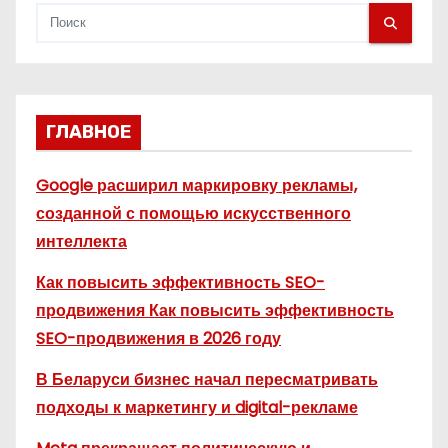
м
ГЛАВНОЕ
Google расширил маркировку рекламы,
созданной с помощью искусственного
интеллекта
Как повысить эффективность SEO-
продвижения Как повысить эффективность
SEO-продвижения в 2026 году
В Беларуси бизнес начал пересматривать
подходы к маркетингу и digital-рекламе