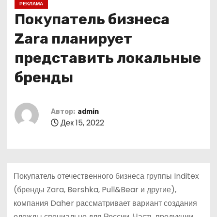
РЕКЛАМА
о
Покупатель бизнеса
м
у
Zara планирует
представить локальные
бренды
Автор:
admin
Дек 15, 2022
Покупатель отечественного бизнеса группы Inditex
(бренды Zara, Bershka, Pull&Bear и другие),
компания Daher рассматривает вариант создания
одежды специально для России. Часть продукции