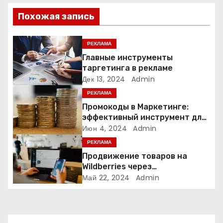
и
Похожая запись
я
РЕКЛАМА
п
Главные инструменты
таргетинга в рекламе
о
Дек 13, 2024
Admin
РЕКЛАМА
з
Промокоды в Маркетинге:
а
эффективный инструмент для
увеличения продаж и
Июн 4, 2024
Admin
п
привлечения клиентов
РЕКЛАМА
Продвижение товаров на
и
Wildberries через
Яндекс.Директ в 2024 году:
Май 22, 2024
Admin
с
Полное руководство
я