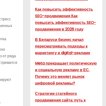
Как повысить эффективность
SEO-продвижения Как
стресс
повысить эффективность SEO-
ошенных
продвижения в 2026 году
тка.
В Беларуси бизнес начал
пересматривать подходы к
жно
маркетингу и digital-рекламе
з от ряда
 стремится
Meta прекращает политическую
и социальную рекламу в ЕС.
Почему это меняет рынок
рируют
цифровой рекламы?
ы
Стратегии статейного
продвижения сайта: путь к
т