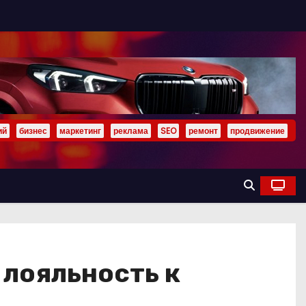
ий
бизнес
маркетинг
реклама
SEO
ремонт
продвижение
 лояльность к