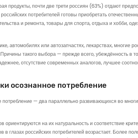
ирая продукты, почти две трети россиян (63%) отдают предп
 российских потребителей готовы приобретать отечествен
ельства и ремонта, товары для спорта, отдыха и хобби, од
нике, автомобилях или автозапчастях, лекарствах, многие р
Причины такого выбора — прежде всего, убеждённость в то
адежнее, отсутствие современных аналогов, лучшее соотн
ски осознанное потребление
ое потребление — два параллельно развивающихся во многи
в ориентируются на их натуральность и соответствие крит
ов в глазах российских потребителей возрастает. Более по