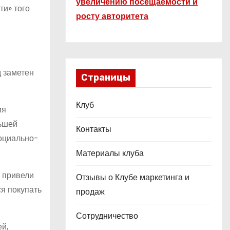
увеличению посещаемости и
ти» того
росту авторитета
д заметен
Страницы
Клуб
ия
льшей
Контакты
социально-
Материалы клуба
в привели
Отзывы о Клубе маркетинга и
ся покупать
продаж
Сотрудничество
й,