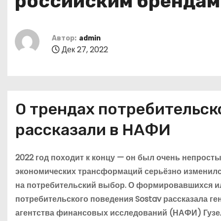
российским брендам
о
м
у
Автор:
admin
Дек 27, 2022
О трендах потребительск
рассказали в НАФИ
2022 год походит к концу — он был очень непрост
экономических трансформаций серьёзно изменилс
на потребительский выбор. О формировавшихся ил
потребительского поведения Sostav рассказала г
агентства финансовых исследований (НАФИ) Гузе