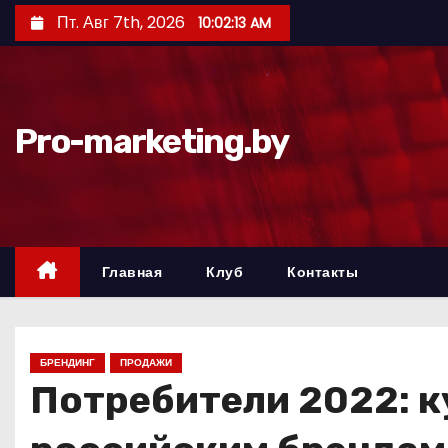
П
Пт. Авг 7th, 2026
10:02:14 AM
е
р
е
й
Pro-marketing.by
т
и
к
с
о
Главная
Клуб
Контакты
д
е
р
БРЕНДИНГ
ПРОДАЖИ
ж
Потребители 2022: к
и
м