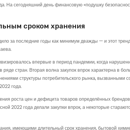
да. На сегодняшний день финансовую «подушку безопаснос
ельным сроком хранения
дило за последние годы как минимум дважды — и этот трен
маева.
тивизировалось впервые в период пандемии, когда нарушен
 ряде стран. Вторая волна закупок впрок характерна в бо
енениями структуры потребительского рынка, вызванными 
022 года.
сения роста цен и дефицита товаров определённых брендо
есной 2022 года делали закупки впрок, а некоторые старают
тания, имеющими длительный срок хранения, бытовой химие