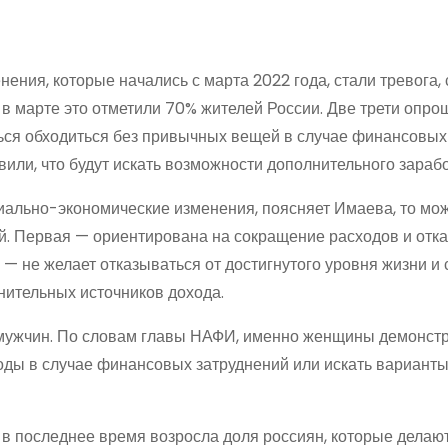
ения, которые начались с марта 2022 года, стали тревога, 
 в марте это отметили 70% жителей России. Две трети опр
ься обходиться без привычных вещей в случае финансовых
или, что будут искать возможности дополнительного зарабо
циально-экономические изменения, поясняет Имаева, то мо
. Первая — ориентирована на сокращение расходов и отка
— не желает отказываться от достигнутого уровня жизни и
ительных источников дохода.
м мужчин. По словам главы НАФИ, именно женщины демонст
оды в случае финансовых затруднений или искать вариант
 в последнее время возросла доля россиян, которые делаю