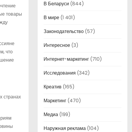
В Беларуси
(844)
очтение
ные товары
В мире
(1 401)
ежду
Законодательство
(57)
оссияне
Интересное
(3)
м, что
Интернет-маркетинг
(710)
ошение
Исследования
(342)
Креатив
(165)
х странах
Маркетинг
(470)
Медиа
(199)
ериям
ловины
Наружная реклама
(104)