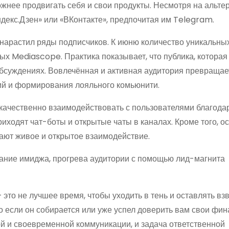
ожнее продвигать себя и свои продукты. Несмотря на альт
декс.Дзен» или «ВКонтакте», предпочитая им Telegram.
нарастил ряды подписчиков. К июню количество уникальны
ных Mediascope. Практика показывает, что публика, которая
обсуждениях. Вовлечённая и активная аудитория превращае
ий и формирования лояльного комьюнити.
ачественно взаимодействовать с пользователями благода
ходят чат-боты и открытые чаты в каналах. Кроме того, о
ают живое и открытое взаимодействие.
ние имиджа, прогрева аудитории с помощью лид-магнита
это не лучшее время, чтобы уходить в тень и оставлять вз
 если он собирается или уже успел доверить вам свои фин
й и своевременной коммуникации, и задача ответственной