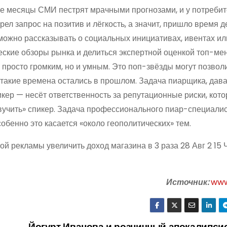
е месяцы СМИ пестрят мрачными прогнозами, и у потребит
рел запрос на позитив и лёгкость, а значит, пришло время д
можно рассказывать о социальных инициативах, ивентах ил
еские обзоры рынка и делиться экспертной оценкой топ-ме
просто громким, но и умным. Это поп-звёзды могут позвол
 такие времена остались в прошлом. Задача пиарщика, дав
икер — несёт ответственность за репутационные риски, кот
вучить» спикер. Задача профессионального пиар-специалис
собенно это касается «около геополитических» тем.
ой рекламы увеличить доход магазина в 3 раза 28 Авг 2 15
Источник:
www
Йогурт Иванова и розничный апокалипсис