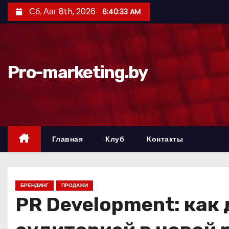
П
Сб. Авг 8th, 2026
6:40:34 AM
е
р
е
й
Pro-marketing.by
т
и
к
с
о
Главная
Клуб
Контакты
д
е
р
БРЕНДИНГ
ПРОДАЖИ
ж
PR Development: как
и
м