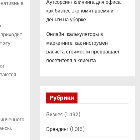
Аутсорсинг клининга для офиса:
ернативные
как бизнес экономит время и
деньги на уборке
х
Онлайн-калькуляторы в
 приходит
маркетинге: как инструмент
т эту
расчёта стоимости превращает
посетителя в клиента
ря
стаются
Рубрики
Бизнес
(1 492)
винченного
ансы.
Брендинг
(1 015)