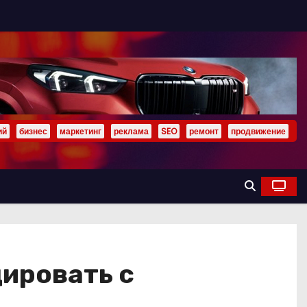
ий
бизнес
маркетинг
реклама
SEO
ремонт
продвижение
цировать с