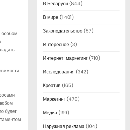
В Беларуси
(844)
В мире
(1 401)
Законодательство
(57)
в особом
о
Интересное
(3)
аладить
Интернет-маркетинг
(710)
звимости.
Исследования
(342)
Креатив
(165)
просами
Маркетинг
(470)
 любом
ло будет
Медиа
(199)
ртаментом
Наружная реклама
(104)