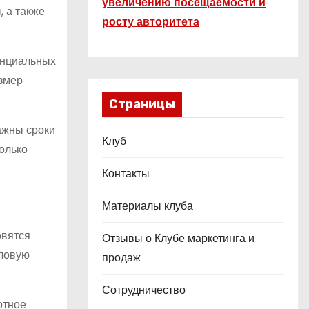
увеличению посещаемости и
, а также
росту авторитета
енциальных
азмер
Страницы
ажны сроки
Клуб
олько
Контакты
Материалы клуба
овятся
Отзывы о Клубе маркетинга и
еловую
продаж
Сотрудничество
отное