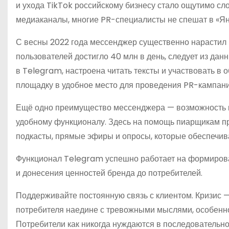
и ухода TikTok российскому бизнесу стало ощутимо сл
медиаканалы, многие PR-специалисты не спешат в «Ян
С весны 2022 года мессенджер существенно нарастил 
пользователей достигло 40 млн в день, следует из дан
в Telegram, настроена читать тексты и участвовать в 
площадку в удобное место для проведения PR-кампан
Ещё одно преимущество мессенджера — возможность к
удобному функционалу. Здесь на помощь пиарщикам при
подкасты, прямые эфиры и опросы, которые обеспечив
Функционал Telegram успешно работает на формирова
и донесения ценностей бренда до потребителей.
Поддерживайте постоянную связь с клиентом. Кризис — 
потребителя наедине с тревожными мыслями, особенно
Потребители как никогда нуждаются в последовательно