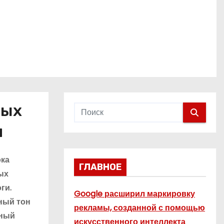
вых
я
ока
ГЛАВНОЕ
ых
ги.
Google расширил маркировку
ный тон
рекламы, созданной с помощью
ьный
искусственного интеллекта