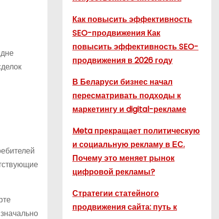
Как повысить эффективность
SEO-продвижения Как
повысить эффективность SEO-
 дне
продвижения в 2026 году
сделок
В Беларуси бизнес начал
пересматривать подходы к
маркетингу и digital-рекламе
Meta прекращает политическую
и социальную рекламу в ЕС.
ребителей
Почему это меняет рынок
утствующие
цифровой рекламы?
Стратегии статейного
рте
продвижения сайта: путь к
изначально