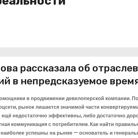
реальности
нова рассказала об отрасле
ий в непредсказуемое врем
помощники в продвижении девелоперской компании. П
оцсети, рынок лишается значимой части конвертируем
ещё недостаточно эффективны, либо достаточно доро
тная коммуникация с потребителем. Как найти правиль
с наиболее успешны на рынке — основатель и генерал