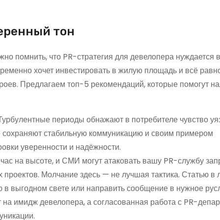
еренный тон
жно помнить, что PR-стратегия для девелопера нуждается 
временно хочет инвестировать в жилую площадь и всё равн
роев. Предлагаем топ-5 рекомендаций, которые помогут н
урбулентные периоды обнажают в потребителе чувство уя
е сохраняют стабильную коммуникацию и своим примером
ровки уверенности и надёжности.
йчас на высоте, и СМИ могут атаковать вашу PR-службу за
 проектов. Молчание здесь — не лучшая тактика. Статью в
ю в выгодном свете или направить сообщение в нужное рус
т на имидж девелопера, а согласованная работа с PR-депа
уникации.