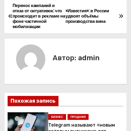
Перенос кампаний и
Н
отказ от ситуативок: что
«Известия»: в России
происходит в рекламе на
удвоят объёмы
а
фоне частичной
производства вина
мобилизации
в
и
г
Автор:
admin
а
ц
и
Похожая запись
я
п
БИЗНЕС
ПРОДАЖИ
Telegram называют «новым