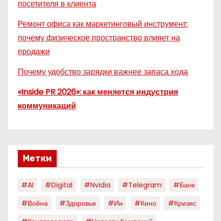
посетителя в клиента
Ремонт офиса как маркетинговый инструмент:
почему физическое пространство влияет на
продажи
Почему удобство зарядки важнее запаса хода
«Inside PR 2026»: как меняется индустрия
коммуникаций
Метки
#AI
#digital
#nvidia
#telegram
#банк
#война
#здоровье
#ии
#кино
#кризис