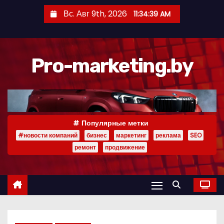
П
Вс. Авг 9th, 2026
11:34:40 AM
е
р
е
Pro-marketing.by
й
т
и
к
с
Популярные метки
о
#новости компаний
бизнес
маркетинг
реклама
SEO
д
ремонт
продвижение
е
р
ж
и
м