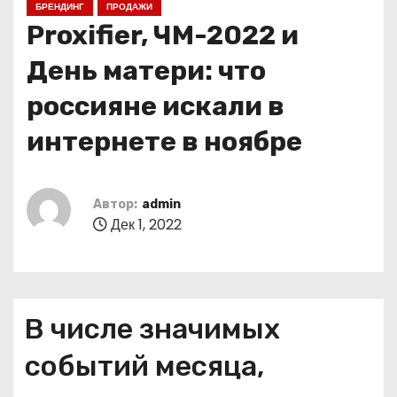
БРЕНДИНГ
ПРОДАЖИ
о
Proxifier, ЧМ-2022 и
м
у
День матери: что
россияне искали в
интернете в ноябре
Автор:
admin
Дек 1, 2022
В числе значимых
событий месяца,