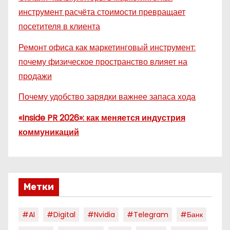
инструмент расчёта стоимости превращает
посетителя в клиента
Ремонт офиса как маркетинговый инструмент:
почему физическое пространство влияет на
продажи
Почему удобство зарядки важнее запаса хода
«Inside PR 2026»: как меняется индустрия
коммуникаций
Метки
#AI
#digital
#nvidia
#telegram
#банк