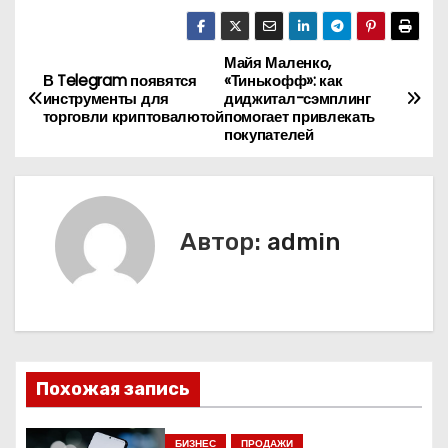
Майя Маленко,
Н
В Telegram появятся
«Тинькофф»: как
инструменты для
диджитал-сэмплинг
а
торговли криптовалютой
помогает привлекать
покупателей
в
и
г
Автор:
admin
а
ц
и
Похожая запись
я
БИЗНЕС
ПРОДАЖИ