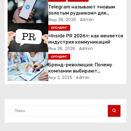
п
Telegram называют «новым
о
золотым рудником» для
креаторов: как блогеры
Мар 28, 2026
Admin
з
создают онлайн-бизнес
БРЕНДИНГ
а
«Inside PR 2026»: как меняется
индустрия коммуникаций
п
Янв 26, 2026
Admin
БРЕНДИНГ
и
Бренд-революция: Почему
компании выбирают
с
адаптивные логотипы?
Апр 2, 2025
Admin
я
м