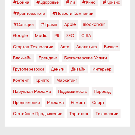
#война
#здоровье
#ии
#кино
#кризис
#криптовалюта
#новости Компаний
#санкции
#трамп
Apple
Blockchain
Google
Media
PR
SEO
США
Стартап Технологии
Авто
Аналитика
Бизнес
Блокчейн
Брендинг
Бухгалтерские Услуги
Грузоперевозки
Деньги
Дизайн
Интерьер
Контент
Крипто
Маркетинг
Наружная Реклама
Недвижимость
Переезд
Продвижение
Реклама
Ремонт
Спорт
Статейное Продвижение
Таргетинг
Технологии