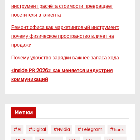
инструмент расчёта стоимости превращает
посетителя в клиента
Ремонт офиса как маркетинговый инструмент:
почему физическое пространство влияет на
продажи
Почему удобство зарядки важнее запаса хода
«Inside PR 2026»: как меняется индустрия
коммуникаций
Метки
#AI
#digital
#nvidia
#telegram
#банк