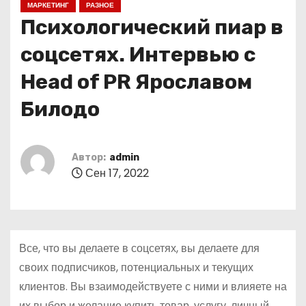
МАРКЕТИНГ
РАЗНОЕ
о
Психологический пиар в
м
у
соцсетях. Интервью с
Head of PR Ярославом
Билодо
Автор:
admin
Сен 17, 2022
Все, что вы делаете в соцсетях, вы делаете для
своих подписчиков, потенциальных и текущих
клиентов. Вы взаимодействуете с ними и влияете на
их выбор и желание купить товар, услугу, личный