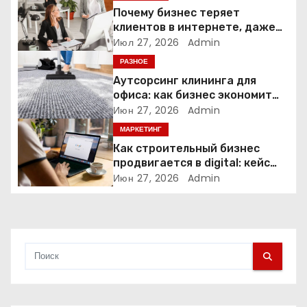
о
Почему бизнес теряет
клиентов в интернете, даже
з
если у него есть сайт
Июл 27, 2026
Admin
РАЗНОЕ
а
Аутсорсинг клининга для
офиса: как бизнес экономит
п
время и деньги на уборке
Июн 27, 2026
Admin
и
МАРКЕТИНГ
Как строительный бизнес
с
продвигается в digital: кейс
нишевых услуг
Июн 27, 2026
Admin
я
м