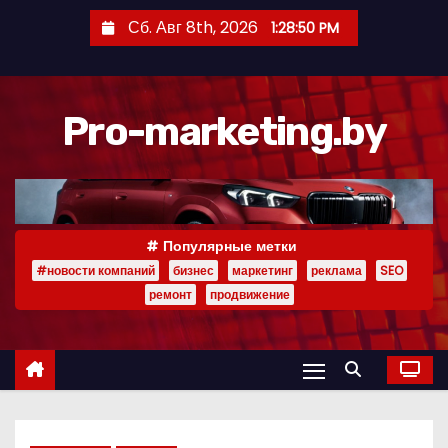
П
Сб. Авг 8th, 2026
1:28:51 PM
е
р
е
Pro-marketing.by
й
т
и
к
с
Популярные метки
о
#новости компаний
бизнес
маркетинг
реклама
SEO
д
ремонт
продвижение
е
р
ж
и
м