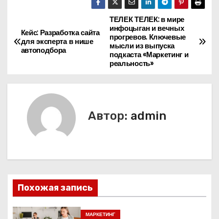
ТЕЛЕК ТЕЛЕК: в мире
Н
инфоцыган и вечных
Кейс: Разработка сайта
прогревов. Ключевые
а
для эксперта в нише
мысли из выпуска
автоподбора
подкаста «Маркетинг и
в
реальность»
и
г
Автор:
admin
а
ц
и
я
Похожая запись
п
МАРКЕТИНГ