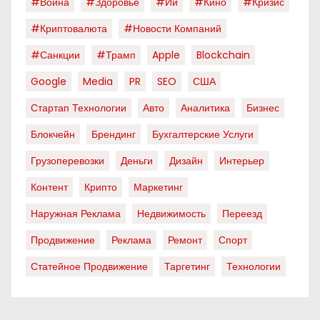
#война
#здоровье
#ии
#кино
#кризис
#криптовалюта
#новости Компаний
#санкции
#трамп
Apple
Blockchain
Google
Media
PR
SEO
США
Стартап Технологии
Авто
Аналитика
Бизнес
Блокчейн
Брендинг
Бухгалтерские Услуги
Грузоперевозки
Деньги
Дизайн
Интерьер
Контент
Крипто
Маркетинг
Наружная Реклама
Недвижимость
Переезд
Продвижение
Реклама
Ремонт
Спорт
Статейное Продвижение
Таргетинг
Технологии