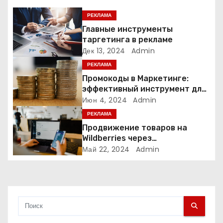
я
РЕКЛАМА
Главные инструменты
п
таргетинга в рекламе
Дек 13, 2024
Admin
о
РЕКЛАМА
з
Промокоды в Маркетинге:
эффективный инструмент для
а
увеличения продаж и
Июн 4, 2024
Admin
привлечения клиентов
РЕКЛАМА
п
Продвижение товаров на
и
Wildberries через
Яндекс.Директ в 2024 году:
Май 22, 2024
Admin
с
Полное руководство
я
м