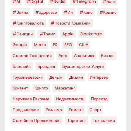
#AI
#digital
#nvidia
#telegram
#банк
#война
#здоровье
#ии
#кино
#кризис
#криптовалюта
#новости Компаний
#санкции
#трамп
Apple
Blockchain
Google
Media
PR
SEO
США
Стартап Технологии
Авто
Аналитика
Бизнес
Блокчейн
Брендинг
Бухгалтерские Услуги
Грузоперевозки
Деньги
Дизайн
Интерьер
Контент
Крипто
Маркетинг
Наружная Реклама
Недвижимость
Переезд
Продвижение
Реклама
Ремонт
Спорт
Статейное Продвижение
Таргетинг
Технологии