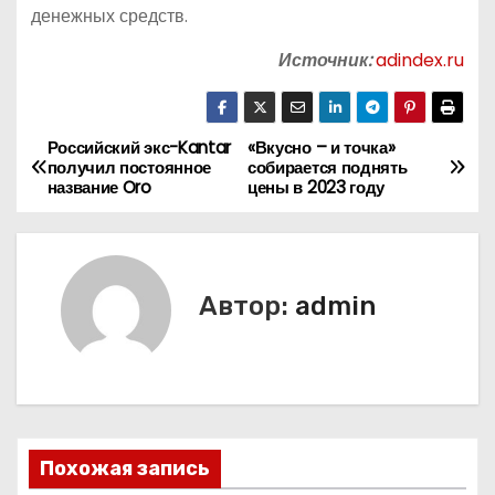
денежных средств.
Источник:
adindex.ru
Российский экс-Kantar
«Вкусно – и точка»
Н
получил постоянное
собирается поднять
название Oro
цены в 2023 году
а
в
и
Автор:
admin
г
а
ц
Похожая запись
и