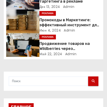
п
таргетинга в рекламе
Дек 13, 2024
Admin
о
РЕКЛАМА
з
Промокоды в Маркетинге:
эффективный инструмент для
а
увеличения продаж и
Июн 4, 2024
Admin
привлечения клиентов
РЕКЛАМА
п
Продвижение товаров на
и
Wildberries через
Яндекс.Директ в 2024 году:
Май 22, 2024
Admin
с
Полное руководство
я
м