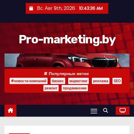
П
Вс. Авг 9th, 2026
10:43:37 AM
е
р
е
Pro-marketing.by
й
т
и
к
с
Популярные метки
о
#новости компаний
бизнес
маркетинг
реклама
SEO
д
ремонт
продвижение
е
р
ж
и
м