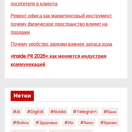
посетителя в клиента
Ремонт офиса как маркетинговый инструмент:
почему физическое пространство влияет на
продажи
Почему удобство зарядки важнее запаса хода
«Inside PR 2026»: как меняется индустрия
коммуникаций
Метки
#AI
#digital
#nvidia
#telegram
#банк
#война
#здоровье
#ии
#кино
#кризис