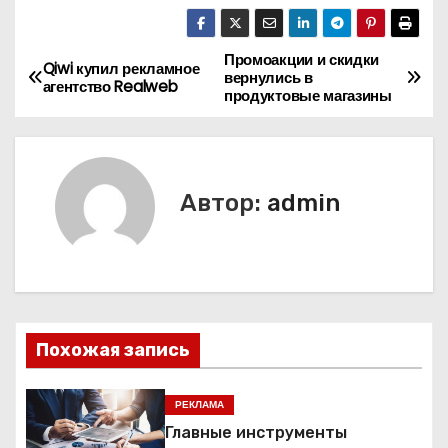
Промоакции и скидки
Н
Qiwi купил рекламное
вернулись в
агентство Realweb
продуктовые магазины
а
в
и
Автор:
admin
г
а
ц
Похожая запись
и
я
РЕКЛАМА
Главные инструменты