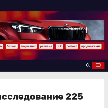
ий
бизнес
маркетинг
реклама
SEO
ремонт
продвижение
 исследование 225