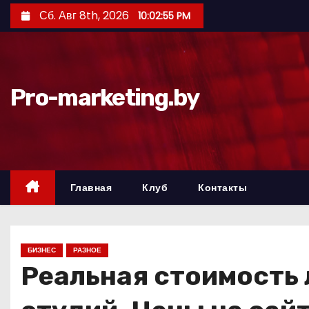
П
Сб. Авг 8th, 2026
10:02:56 PM
е
р
е
й
Pro-marketing.by
т
и
к
с
о
Главная
Клуб
Контакты
д
е
р
БИЗНЕС
РАЗНОЕ
ж
Реальная стоимость 
и
м