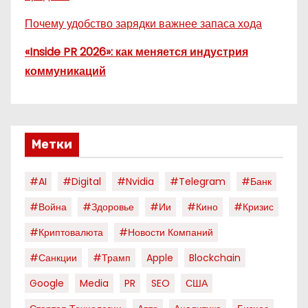
Почему удобство зарядки важнее запаса хода
«Inside PR 2026»: как меняется индустрия
коммуникаций
Метки
#AI
#digital
#nvidia
#telegram
#банк
#война
#здоровье
#ии
#кино
#кризис
#криптовалюта
#новости Компаний
#санкции
#трамп
Apple
Blockchain
Google
Media
PR
SEO
США