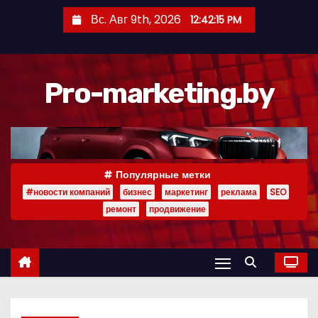
П
Вс. Авг 9th, 2026
12:42:16 PM
е
р
е
Pro-marketing.by
й
т
и
к
с
Популярные метки
о
#новости компаний
бизнес
маркетинг
реклама
SEO
д
ремонт
продвижение
е
р
ж
и
м