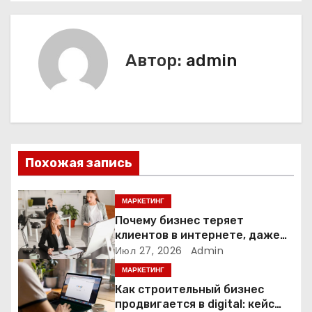
а
в
Автор:
admin
и
г
а
ц
Похожая запись
и
МАРКЕТИНГ
я
Почему бизнес теряет
клиентов в интернете, даже
п
если у него есть сайт
Июл 27, 2026
Admin
о
МАРКЕТИНГ
Как строительный бизнес
з
продвигается в digital: кейс