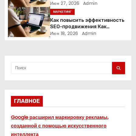
нишевых услуг
Июн 27, 2026
Admin
а
МАРКЕТИНГ
п
Как повысить эффективность
SEO-продвижения Как
и
повысить эффективность SEO-
Июн 18, 2026
Admin
продвижения в 2026 году
с
я
м
ГЛАВНОЕ
Google расширил маркировку рекламы,
созданной с помощью искусственного
интеллекта