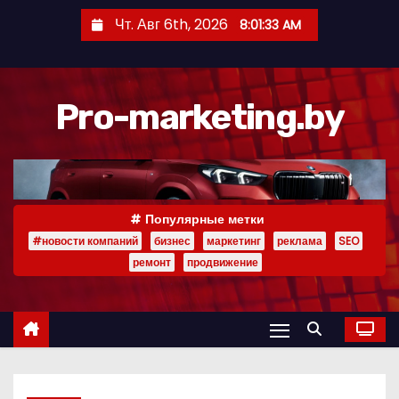
П
Чт. Авг 6th, 2026
8:01:34 AM
е
р
е
Pro-marketing.by
й
т
и
к
с
Популярные метки
о
#новости компаний
бизнес
маркетинг
реклама
SEO
д
ремонт
продвижение
е
р
ж
и
м