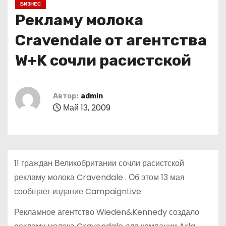
БИЗНЕС
о
Рекламу молока
м
у
Cravendale от агентства
W+K сочли расистской
Автор:
admin
Май 13, 2009
11 граждан Великобритании сочли расистской
рекламу молока Cravendale . Об этом 13 мая
сообщает издание CampaignLive.
Рекламное агентство Wieden&Kennedy создало