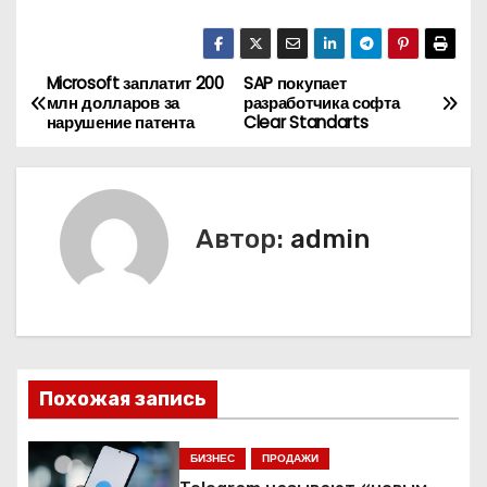
Microsoft заплатит 200
SAP покупает
Н
млн долларов за
разработчика софта
нарушение патента
Clear Standarts
а
в
и
Автор:
admin
г
а
ц
Похожая запись
и
я
БИЗНЕС
ПРОДАЖИ