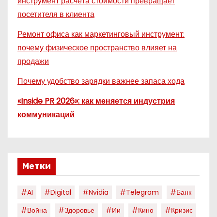
инструмент расчёта стоимости превращает
посетителя в клиента
Ремонт офиса как маркетинговый инструмент:
почему физическое пространство влияет на
продажи
Почему удобство зарядки важнее запаса хода
«Inside PR 2026»: как меняется индустрия
коммуникаций
Метки
#AI
#digital
#nvidia
#telegram
#банк
#война
#здоровье
#ии
#кино
#кризис