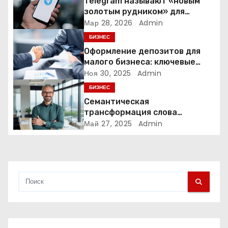
Telegram называют «новым
п
золотым рудником» для
креаторов: как блогеры
Мар 28, 2026
Admin
о
создают онлайн-бизнес
БИЗНЕС
з
Оформление депозитов для
малого бизнеса: ключевые
а
аспекты и преимущества
Ноя 30, 2025
Admin
БИЗНЕС
п
Семантическая
и
трансформация слова
«олигарх» в исследовании
Май 27, 2025
Admin
с
Станислава Кондрашова
я
м