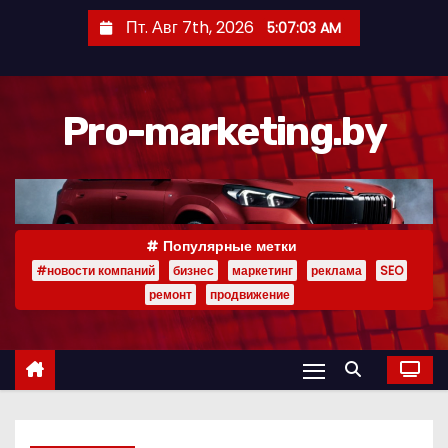
П
Пт. Авг 7th, 2026
5:07:04 AM
е
р
е
Pro-marketing.by
й
т
и
к
с
Популярные метки
о
#новости компаний
бизнес
маркетинг
реклама
SEO
д
ремонт
продвижение
е
р
ж
и
м