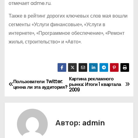
отмечает adme.ru.
Также в рейтинг дорогих ключевых слов мая вошли
сегменты «Услуги финансовые», «Услуги в
интернете», «Программное обеспечение», «Ремонт
жилья, строительство» и «Авто».
Картина рекламного
Н
Пользователи Twitter:
рынка: Итоги 1 квартала
ценна ли эта аудитория?
2009
а
в
и
Автор:
admin
г