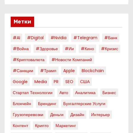
Метки
#AI
#digital
#nvidia
#telegram
#банк
#война
#здоровье
#ии
#кино
#кризис
#криптовалюта
#новости Компаний
#санкции
#трамп
Apple
Blockchain
Google
Media
PR
SEO
США
Стартап Технологии
Авто
Аналитика
Бизнес
Блокчейн
Брендинг
Бухгалтерские Услуги
Грузоперевозки
Деньги
Дизайн
Интерьер
Контент
Крипто
Маркетинг