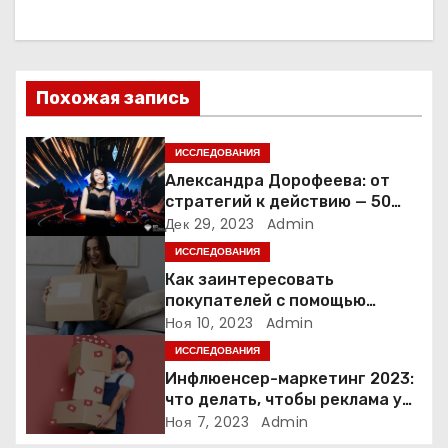
а
ц
Похожая запись
и
я
ИССЛЕДОВАНИЯ
Александра Дорофеева: от
п
стратегий к действию — 50
точек роста онлайн-школы
Дек 29, 2023
Admin
о
ИССЛЕДОВАНИЯ
з
Как заинтересовать
покупателей с помощью
а
неопределенности: 3 способа
Ноя 10, 2023
Admin
ИССЛЕДОВАНИЯ
п
Инфлюенсер-маркетинг 2023:
и
что делать, чтобы реклама у
блогеров работала?
Ноя 7, 2023
Admin