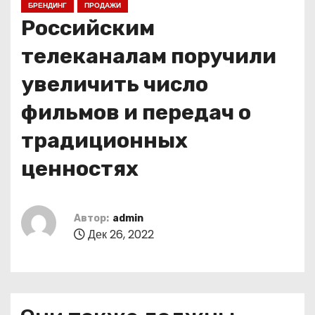
БРЕНДИНГ
ПРОДАЖИ
о
Российским
м
у
телеканалам поручили
увеличить число
фильмов и передач о
традиционных
ценностях
Автор:
admin
Дек 26, 2022