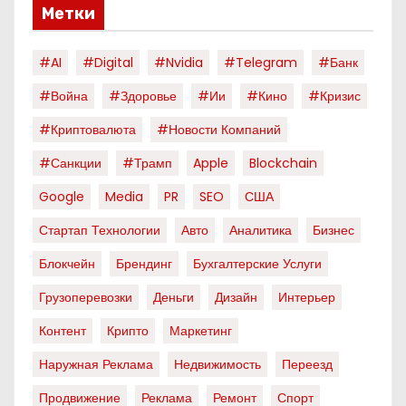
Метки
#AI
#digital
#nvidia
#telegram
#банк
#война
#здоровье
#ии
#кино
#кризис
#криптовалюта
#новости Компаний
#санкции
#трамп
Apple
Blockchain
Google
Media
PR
SEO
США
Стартап Технологии
Авто
Аналитика
Бизнес
Блокчейн
Брендинг
Бухгалтерские Услуги
Грузоперевозки
Деньги
Дизайн
Интерьер
Контент
Крипто
Маркетинг
Наружная Реклама
Недвижимость
Переезд
Продвижение
Реклама
Ремонт
Спорт