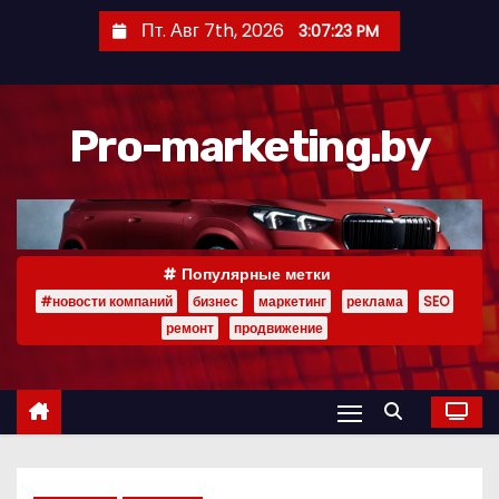
П
Пт. Авг 7th, 2026
3:07:24 PM
е
р
е
Pro-marketing.by
й
т
и
к
с
Популярные метки
о
#новости компаний
бизнес
маркетинг
реклама
SEO
д
ремонт
продвижение
е
р
ж
и
м