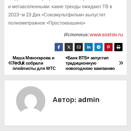
и метавселенными: какие тренды ожидают ТВ в
2023-м 23 Дек «Союзмультфильм» выпустит
полнометражное «Простоквашино»
Источник:
www.sostav.ru
Маша Миногарова и
«Банк ВТБ» запустил
Н
Feduk собрали
традиционную
плейлисты для МТС
новогоднюю кампанию
а
в
и
Автор:
admin
г
а