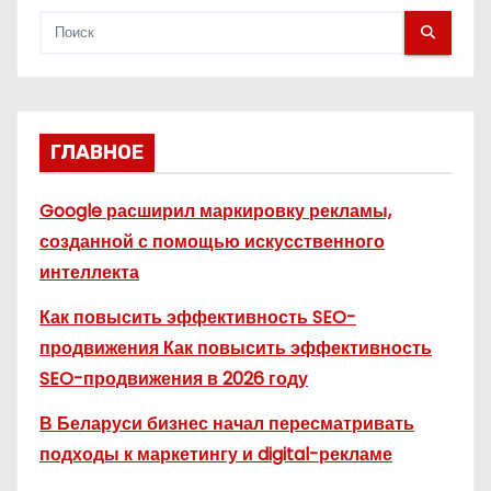
м
ГЛАВНОЕ
Google расширил маркировку рекламы,
созданной с помощью искусственного
интеллекта
Как повысить эффективность SEO-
продвижения Как повысить эффективность
SEO-продвижения в 2026 году
В Беларуси бизнес начал пересматривать
подходы к маркетингу и digital-рекламе