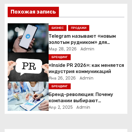
ц
Похожая запись
и
я
БИЗНЕС
ПРОДАЖИ
Telegram называют «новым
п
золотым рудником» для
креаторов: как блогеры
Мар 28, 2026
Admin
о
создают онлайн-бизнес
БРЕНДИНГ
з
«Inside PR 2026»: как меняется
индустрия коммуникаций
а
Янв 26, 2026
Admin
БРЕНДИНГ
п
Бренд-революция: Почему
и
компании выбирают
адаптивные логотипы?
Апр 2, 2025
Admin
с
я