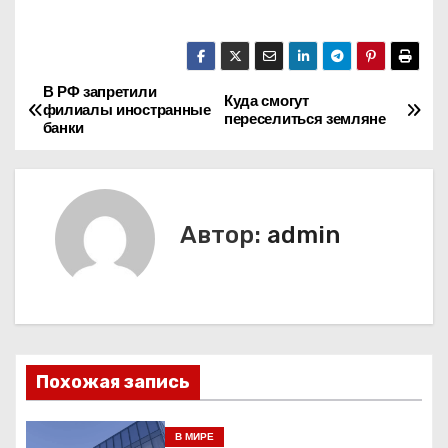
В РФ запретили
Н
Куда смогут
филиалы иностранные
переселиться земляне
банки
а
в
и
Автор:
admin
г
а
ц
Похожая запись
и
я
В МИРЕ