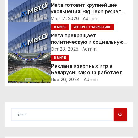
Meta готовит крупнейшие
п
увольнения: Big Tech режет
людей ради искусственного
Мар 17, 2026
Admin
о
интеллекта
В МИРЕ
ИНТЕРНЕТ-МАРКЕТИНГ
з
Meta прекращает
политическую и социальную
а
рекламу в ЕС. Почему это
Окт 28, 2025
Admin
меняет рынок цифровой
В МИРЕ
п
рекламы?
Реклама азартных игр в
и
Беларуси: как она работает
Ноя 26, 2024
Admin
с
я
м