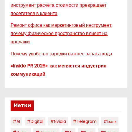
инструмент расчёта стоимости превращает
посетителя в клиента
Ремонт офиса как маркетинговый инструмент:
почему физическое пространство влияет на
продажи
Почему удобство зарядки важнее запаса хода
«Inside PR 2026»: как меняется индустрия
коммуникаций
Метки
#AI
#digital
#nvidia
#telegram
#банк