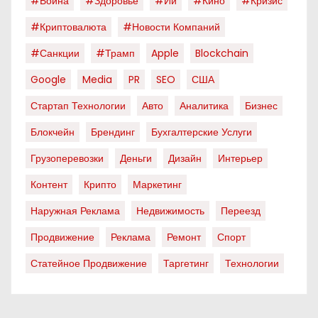
#война
#здоровье
#ии
#кино
#кризис
#криптовалюта
#новости Компаний
#санкции
#трамп
Apple
Blockchain
Google
Media
PR
SEO
США
Стартап Технологии
Авто
Аналитика
Бизнес
Блокчейн
Брендинг
Бухгалтерские Услуги
Грузоперевозки
Деньги
Дизайн
Интерьер
Контент
Крипто
Маркетинг
Наружная Реклама
Недвижимость
Переезд
Продвижение
Реклама
Ремонт
Спорт
Статейное Продвижение
Таргетинг
Технологии