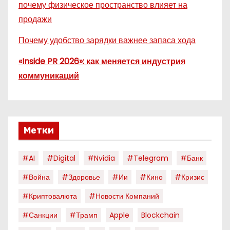
почему физическое пространство влияет на
продажи
Почему удобство зарядки важнее запаса хода
«Inside PR 2026»: как меняется индустрия
коммуникаций
Метки
#AI
#digital
#nvidia
#telegram
#банк
#война
#здоровье
#ии
#кино
#кризис
#криптовалюта
#новости Компаний
#санкции
#трамп
Apple
Blockchain