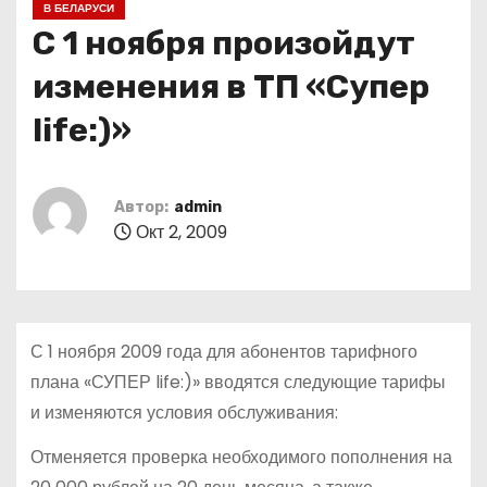
В БЕЛАРУСИ
о
С 1 ноября произойдут
м
у
изменения в ТП «Супер
life:)»
Автор:
admin
Окт 2, 2009
С 1 ноября 2009 года для абонентов тарифного
плана «СУПЕР life:)» вводятся следующие тарифы
и изменяются условия обслуживания:
Отменяется проверка необходимого пополнения на