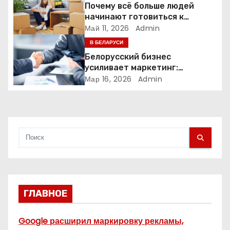
з
Почему всё больше людей
начинают готовиться к
а
переезду заранее
Май 11, 2026
Admin
В БЕЛАРУСИ
п
Белорусский бизнес
и
усиливает маркетинг:
компании меняют стратегии
Мар 16, 2026
Admin
с
продвижения
я
м
ГЛАВНОЕ
Google расширил маркировку рекламы,