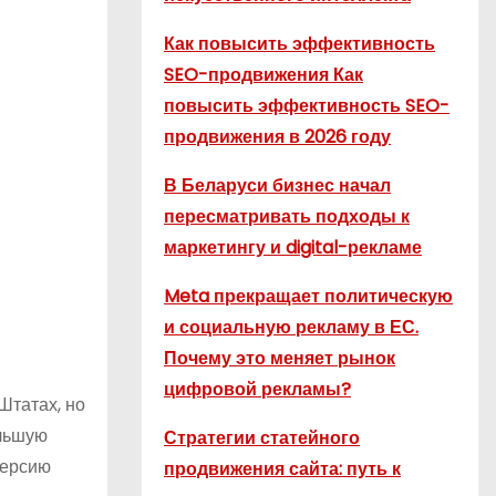
Как повысить эффективность
SEO-продвижения Как
повысить эффективность SEO-
продвижения в 2026 году
В Беларуси бизнес начал
пересматривать подходы к
маркетингу и digital-рекламе
Meta прекращает политическую
и социальную рекламу в ЕС.
Почему это меняет рынок
цифровой рекламы?
Штатах, но
ольшую
Стратегии статейного
версию
продвижения сайта: путь к