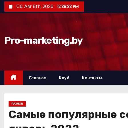
П
Сб. Авг 8th, 2026
12:38:34 PM
е
р
е
й
Pro-marketing.by
т
и
к
с
о
Главная
Клуб
Контакты
д
е
р
РАЗНОЕ
ж
Самые популярные со
и
м