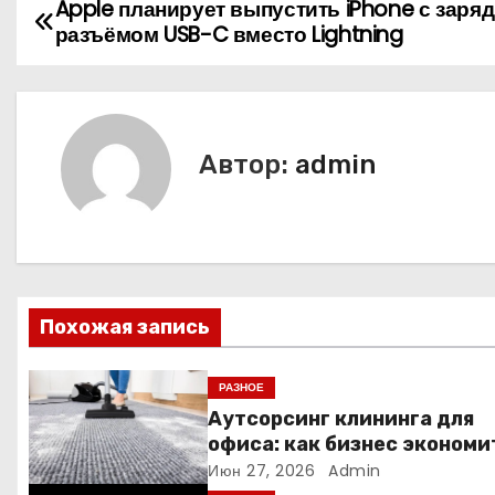
Apple планирует выпустить iPhone с заря
Н
разъёмом USB-C вместо Lightning
а
в
и
Автор:
admin
г
а
ц
Похожая запись
и
я
РАЗНОЕ
Аутсорсинг клининга для
п
офиса: как бизнес экономи
время и деньги на уборке
Июн 27, 2026
Admin
о