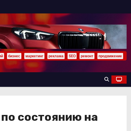
ий
бизнес
маркетинг
реклама
SEO
ремонт
продвижение
 по состоянию на