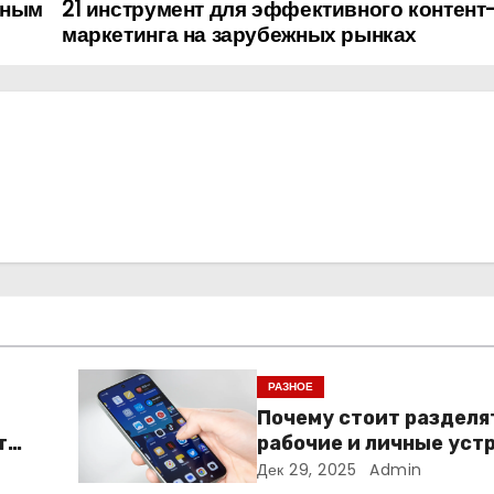
дным
21 инструмент для эффективного контент
маркетинга на зарубежных рынках
РАЗНОЕ
Почему стоит разделя
т
рабочие и личные уст
— и чем опасно всё см
Дек 29, 2025
Admin