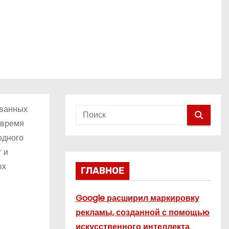
ованных
 время
одного
 и
ых
ГЛАВНОЕ
Google расширил маркировку
рекламы, созданной с помощью
искусственного интеллекта