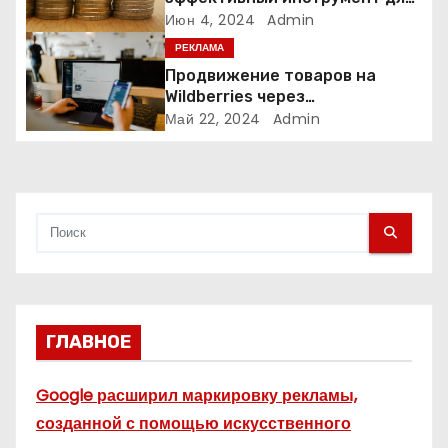
а
увеличения продаж и
Июн 4, 2024
Admin
п
привлечения клиентов
РЕКЛАМА
Продвижение товаров на
и
Wildberries через
Яндекс.Директ в 2024 году:
Май 22, 2024
Admin
с
Полное руководство
я
м
ГЛАВНОЕ
Google расширил маркировку рекламы,
созданной с помощью искусственного