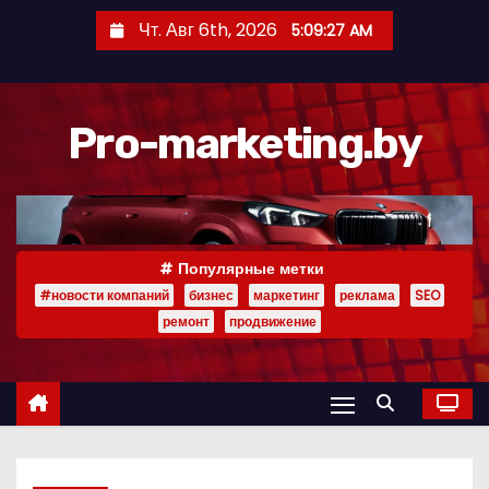
П
Чт. Авг 6th, 2026
5:09:28 AM
е
р
е
Pro-marketing.by
й
т
и
к
с
Популярные метки
о
#новости компаний
бизнес
маркетинг
реклама
SEO
д
ремонт
продвижение
е
р
ж
и
м