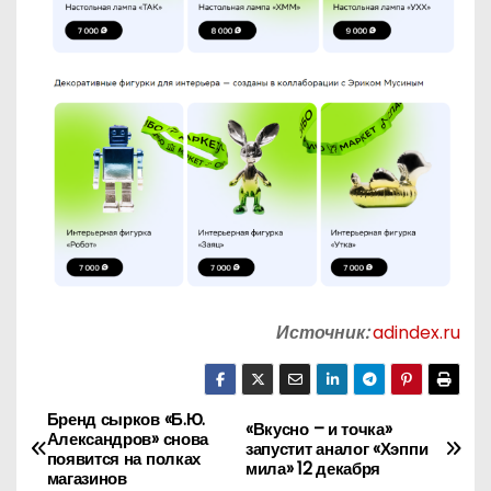
Источник:
adindex.ru
Бренд сырков «Б.Ю.
Н
«Вкусно – и точка»
Александров» снова
запустит аналог «Хэппи
появится на полках
а
мила» 12 декабря
магазинов