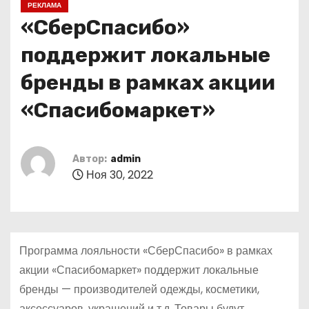
РЕКЛАМА
о
«СберСпасибо»
м
у
поддержит локальные
бренды в рамках акции
«Спасибомаркет»
Автор:
admin
Ноя 30, 2022
Программа лояльности «СберСпасибо» в рамках
акции «Спасибомаркет» поддержит локальные
бренды — производителей одежды, косметики,
аксессуаров, украшений и т.д. Товары будут