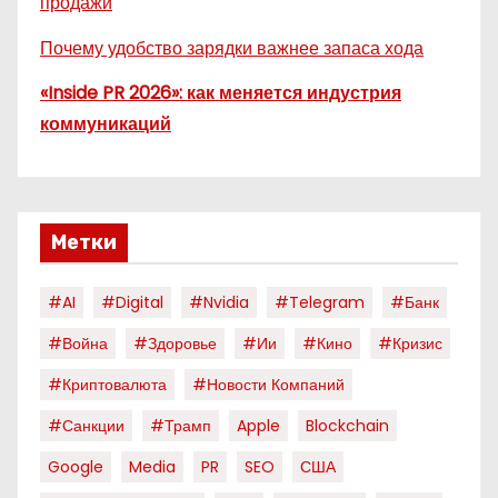
продажи
Почему удобство зарядки важнее запаса хода
«Inside PR 2026»: как меняется индустрия
коммуникаций
Метки
#AI
#digital
#nvidia
#telegram
#банк
#война
#здоровье
#ии
#кино
#кризис
#криптовалюта
#новости Компаний
#санкции
#трамп
Apple
Blockchain
Google
Media
PR
SEO
США