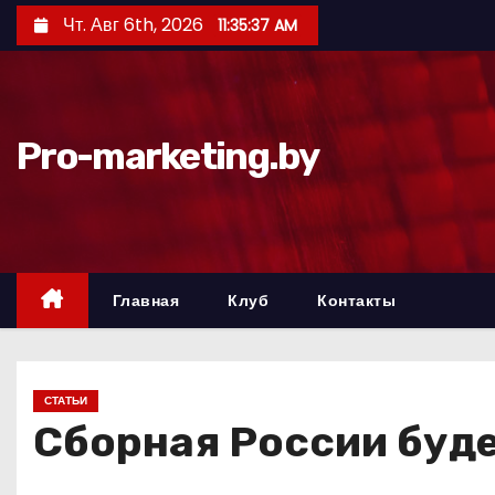
П
Чт. Авг 6th, 2026
11:35:38 AM
е
р
е
й
Pro-marketing.by
т
и
к
с
о
Главная
Клуб
Контакты
д
е
р
СТАТЬИ
ж
Сборная России буде
и
м