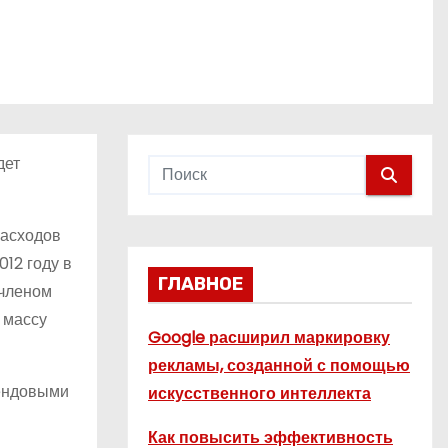
дет
расходов
012 году в
ГЛАВНОЕ
 членом
 массу
Google расширил маркировку
рекламы, созданной с помощью
рендовыми
искусственного интеллекта
Как повысить эффективность