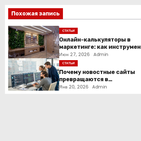
ц
Похожая запись
и
я
СТАТЬИ
Онлайн-калькуляторы в
п
маркетинге: как инструмен
расчёта стоимости
Июн 27, 2026
Admin
о
превращает посетителя в
СТАТЬИ
з
клиента
Почему новостные сайты
превращаются в
а
аналитические платформы
Янв 20, 2026
Admin
п
и
с
я