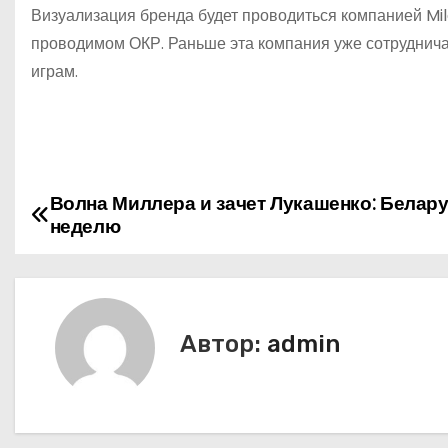
Визуализация бренда будет проводиться компанией Mil
проводимом ОКР. Раньше эта компания уже сотрудничал
играм.
Волна Миллера и зачет Лукашенко: Белару
Н
неделю
а
в
и
Автор:
admin
г
а