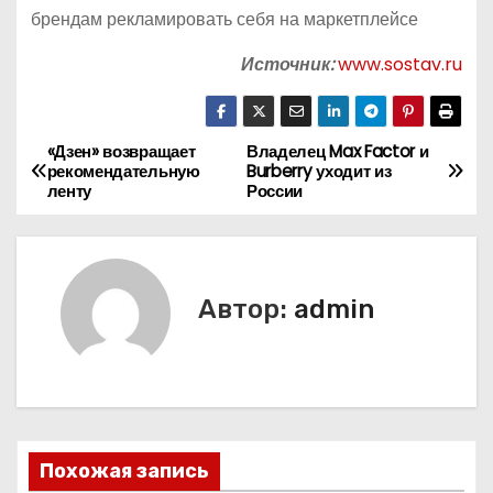
брендам рекламировать себя на маркетплейсе
Источник:
www.sostav.ru
«Дзен» возвращает
Владелец Max Factor и
Н
рекомендательную
Burberry уходит из
ленту
России
а
в
и
Автор:
admin
г
а
ц
Похожая запись
и