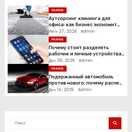
я
РАЗНОЕ
Аутсорсинг клининга для
п
офиса: как бизнес экономит
время и деньги на уборке
Июн 27, 2026
Admin
о
РАЗНОЕ
з
Почему стоит разделять
рабочие и личные устройства
а
— и чем опасно всё смешивать
Дек 29, 2025
Admin
РАЗНОЕ
п
Подержанный автомобиль
и
против нового: почему расчет
часто подводит
Дек 14, 2025
Admin
с
я
м