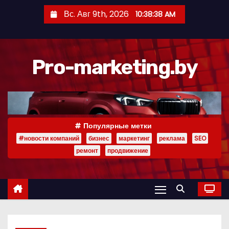
П
Вс. Авг 9th, 2026
10:38:39 AM
е
р
е
Pro-marketing.by
й
т
и
к
с
Популярные метки
о
#новости компаний
бизнес
маркетинг
реклама
SEO
д
ремонт
продвижение
е
р
ж
и
м