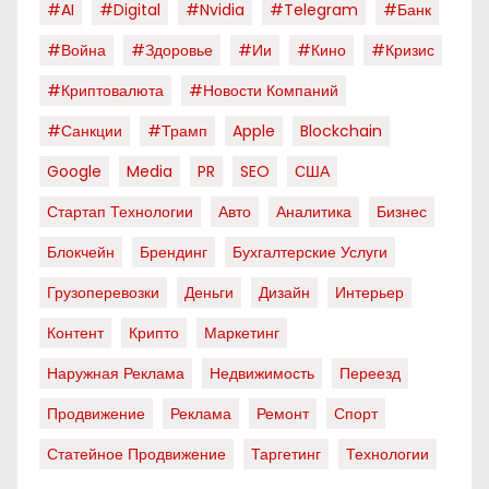
#AI
#digital
#nvidia
#telegram
#банк
#война
#здоровье
#ии
#кино
#кризис
#криптовалюта
#новости Компаний
#санкции
#трамп
Apple
Blockchain
Google
Media
PR
SEO
США
Стартап Технологии
Авто
Аналитика
Бизнес
Блокчейн
Брендинг
Бухгалтерские Услуги
Грузоперевозки
Деньги
Дизайн
Интерьер
Контент
Крипто
Маркетинг
Наружная Реклама
Недвижимость
Переезд
Продвижение
Реклама
Ремонт
Спорт
Статейное Продвижение
Таргетинг
Технологии