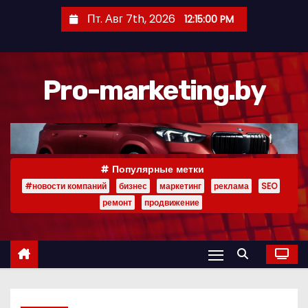
П
Пт. Авг 7th, 2026
12:15:01 PM
е
р
е
Pro-marketing.by
й
т
и
к
с
Популярные метки
о
#новости компаний
бизнес
маркетинг
реклама
SEO
д
ремонт
продвижение
е
р
ж
и
м