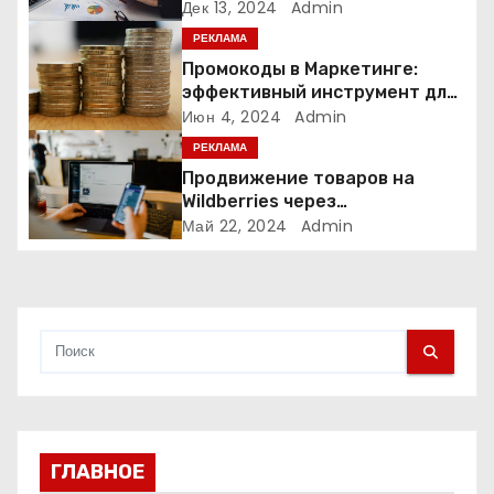
о
Дек 13, 2024
Admin
РЕКЛАМА
з
Промокоды в Маркетинге:
а
эффективный инструмент для
увеличения продаж и
Июн 4, 2024
Admin
п
привлечения клиентов
РЕКЛАМА
Продвижение товаров на
и
Wildberries через
Яндекс.Директ в 2024 году:
Май 22, 2024
Admin
с
Полное руководство
я
м
ГЛАВНОЕ