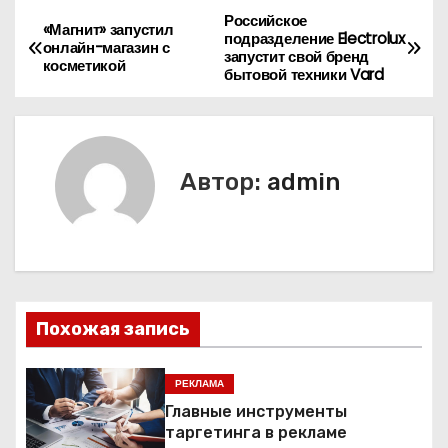
Российское
Н
«Магнит» запустил
подразделение Electrolux
онлайн-магазин с
запустит свой бренд
а
косметикой
бытовой техники Vard
в
и
Автор:
admin
г
а
ц
и
Похожая запись
я
РЕКЛАМА
п
Главные инструменты
таргетинга в рекламе