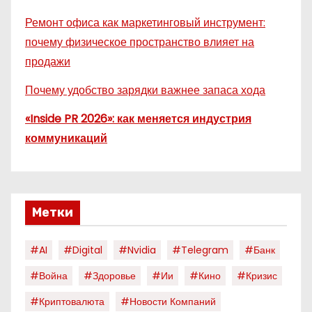
Ремонт офиса как маркетинговый инструмент:
почему физическое пространство влияет на
продажи
Почему удобство зарядки важнее запаса хода
«Inside PR 2026»: как меняется индустрия
коммуникаций
Метки
#AI
#digital
#nvidia
#telegram
#банк
#война
#здоровье
#ии
#кино
#кризис
#криптовалюта
#новости Компаний