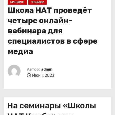
БРЕНДИНГ
ПРОДАЖИ
о
Школа НАТ проведёт
м
у
четыре онлайн-
вебинара для
специалистов в сфере
медиа
Автор:
admin
Июн 1, 2023
На семинары «Школы