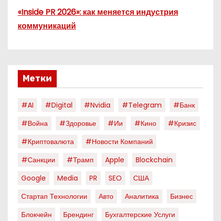
«Inside PR 2026»: как меняется индустрия
коммуникаций
Метки
#AI
#digital
#nvidia
#telegram
#банк
#война
#здоровье
#ии
#кино
#кризис
#криптовалюта
#новости Компаний
#санкции
#трамп
Apple
Blockchain
Google
Media
PR
SEO
США
Стартап Технологии
Авто
Аналитика
Бизнес
Блокчейн
Брендинг
Бухгалтерские Услуги