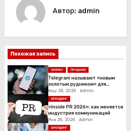
и
Автор:
admin
г
а
ц
и
Похожая запись
я
БИЗНЕС
ПРОДАЖИ
п
Telegram называют «новым
золотым рудником» для
о
креаторов: как блогеры
Мар 28, 2026
Admin
создают онлайн-бизнес
БРЕНДИНГ
з
«Inside PR 2026»: как меняется
а
индустрия коммуникаций
Янв 26, 2026
Admin
п
БРЕНДИНГ