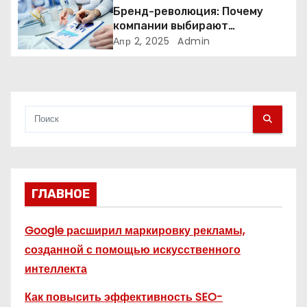
Бренд-революция: Почему
и
компании выбирают
адаптивные логотипы?
Апр 2, 2025
Admin
с
я
м
ГЛАВНОЕ
Google расширил маркировку рекламы,
созданной с помощью искусственного
интеллекта
Как повысить эффективность SEO-