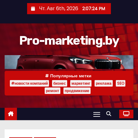
П
Чт. Авг 6th, 2026
2:07:25 PM
е
р
е
Pro-marketing.by
й
т
и
к
с
Популярные метки
о
#новости компаний
бизнес
маркетинг
реклама
SEO
д
ремонт
продвижение
е
р
ж
и
м