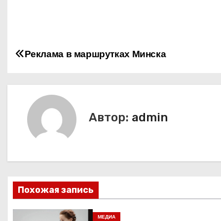
Н
Реклама в маршрутках Минска
а
в
и
Автор:
admin
г
а
ц
Похожая запись
и
я
МЕДИА