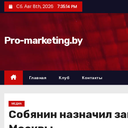
П
Сб. Авг 8th, 2026
7:35:15 PM
е
р
е
й
Pro-marketing.by
т
и
к
с
о
Главная
Клуб
Контакты
д
е
р
МЕДИА
ж
Собянин назначил за
и
м