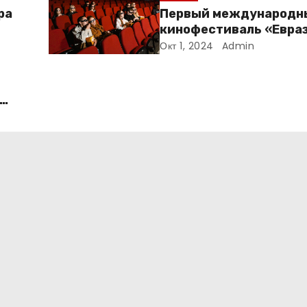
ра
Первый международн
кинофестиваль «Евра
пройдет в Москве с 17 
Окт 1, 2024
Admin
октября