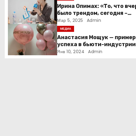
Ирина Опимах: «То, что вче
п
было трендом, сегодня –
норма»
Мар 5, 2025
Admin
о
МЕДИА
з
Анастасия Мощук — пример
успеха в бьюти-индустрии
а
Беларуси
Янв 10, 2024
Admin
п
и
с
я
м