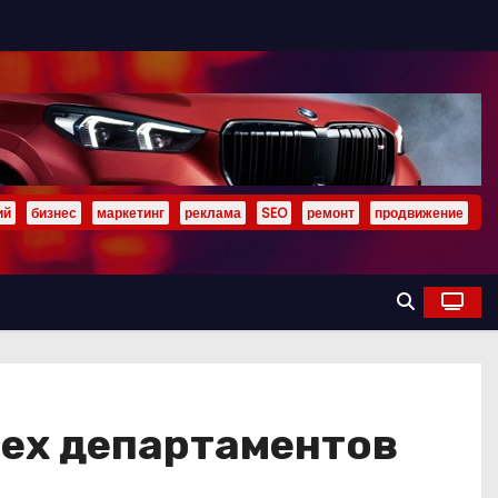
ий
бизнес
маркетинг
реклама
SEO
ремонт
продвижение
рех департаментов