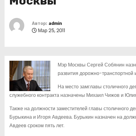
Москвы
о
м
у
Автор:
admin
Мар 25, 2011
Мэр Москвы Сергей Собянин назн
развития дорожно-транспортной и
На место замглавы столичного де
служебного контракта назначены Михаил Чижов и Юлия
Также на должности заместителей главы столичного д
Бурыкина и Игоря Авдеева. Бурыкин назначен на должно
Авдеев сроком пять лет.