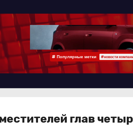
Популярные метки
#новости компан
местителей глав четы