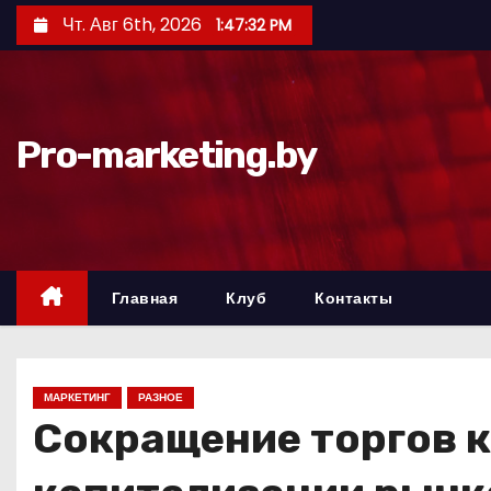
П
Чт. Авг 6th, 2026
1:47:33 PM
е
р
е
й
Pro-marketing.by
т
и
к
с
о
Главная
Клуб
Контакты
д
е
р
МАРКЕТИНГ
РАЗНОЕ
ж
Сокращение торгов к
и
м