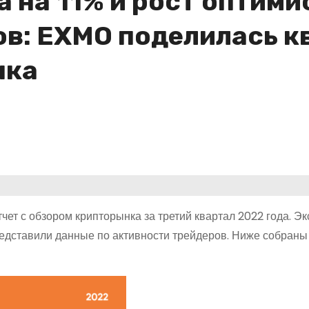
 на 11% и рост оптими
ов: EXMO поделилась к
нка
ет с обзором крипторынка за третий квартал 2022 года. Э
едставили данные по активности трейдеров. Ниже собраны