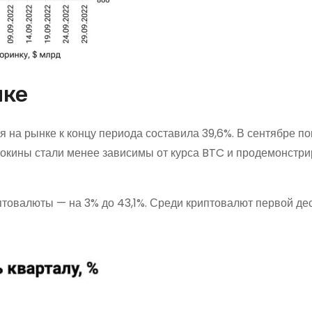
нке
 на рынке к концу периода составила 39,6%. В сентябре по
льтокины стали менее зависимы от курса BTC и продемонстр
иптовалюты — на 3% до 43,1%. Среди криптовалют первой де