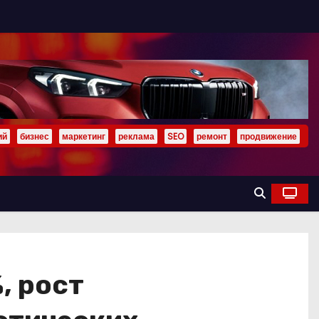
ий
бизнес
маркетинг
реклама
SEO
ремонт
продвижение
, рост