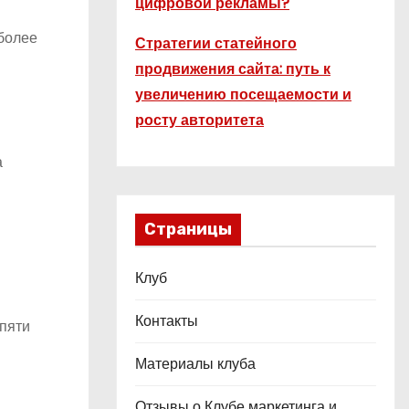
цифровой рекламы?
более
Стратегии статейного
продвижения сайта: путь к
увеличению посещаемости и
росту авторитета
а
Страницы
Клуб
Контакты
 пяти
Материалы клуба
Отзывы о Клубе маркетинга и