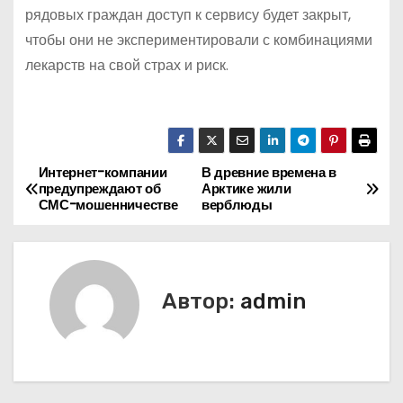
рядовых граждан доступ к сервису будет закрыт,
чтобы они не экспериментировали с комбинациями
лекарств на свой страх и риск.
Интернет-компании
В древние времена в
Н
предупреждают об
Арктике жили
СМС-мошенничестве
верблюды
а
в
и
Автор:
admin
г
а