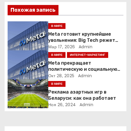
ц
Похожая запись
и
я
В МИРЕ
Meta готовит крупнейшие
п
увольнения: Big Tech режет
людей ради искусственного
Мар 17, 2026
Admin
о
интеллекта
В МИРЕ
ИНТЕРНЕТ-МАРКЕТИНГ
з
Meta прекращает
политическую и социальную
а
рекламу в ЕС. Почему это
Окт 28, 2025
Admin
меняет рынок цифровой
В МИРЕ
п
рекламы?
Реклама азартных игр в
и
Беларуси: как она работает
Ноя 26, 2024
Admin
с
я