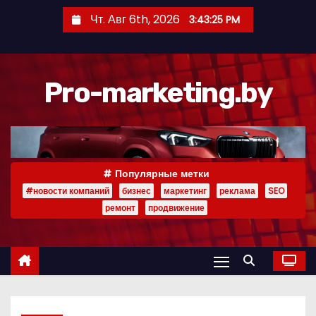
П
Чт. Авг 6th, 2026
3:43:25 PM
е
р
е
Pro-marketing.by
й
т
и
к
с
Популярные метки
о
#новости компаний
бизнес
маркетинг
реклама
SEO
д
ремонт
продвижение
е
р
ж
и
м