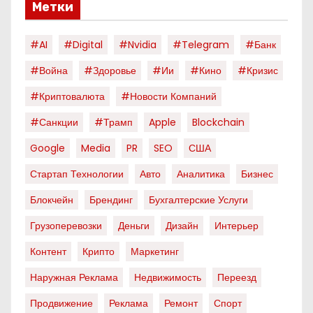
Метки
#AI
#digital
#nvidia
#telegram
#банк
#война
#здоровье
#ии
#кино
#кризис
#криптовалюта
#новости Компаний
#санкции
#трамп
Apple
Blockchain
Google
Media
PR
SEO
США
Стартап Технологии
Авто
Аналитика
Бизнес
Блокчейн
Брендинг
Бухгалтерские Услуги
Грузоперевозки
Деньги
Дизайн
Интерьер
Контент
Крипто
Маркетинг
Наружная Реклама
Недвижимость
Переезд
Продвижение
Реклама
Ремонт
Спорт