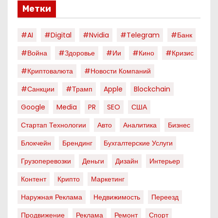
Метки
#AI
#digital
#nvidia
#telegram
#банк
#война
#здоровье
#ии
#кино
#кризис
#криптовалюта
#новости Компаний
#санкции
#трамп
Apple
Blockchain
Google
Media
PR
SEO
США
Стартап Технологии
Авто
Аналитика
Бизнес
Блокчейн
Брендинг
Бухгалтерские Услуги
Грузоперевозки
Деньги
Дизайн
Интерьер
Контент
Крипто
Маркетинг
Наружная Реклама
Недвижимость
Переезд
Продвижение
Реклама
Ремонт
Спорт