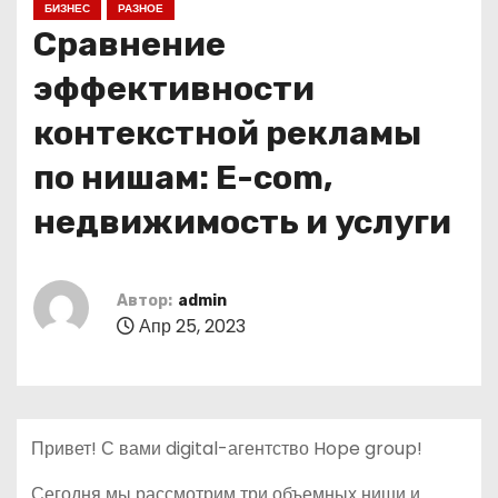
БИЗНЕС
РАЗНОЕ
о
Сравнение
м
у
эффективности
контекстной рекламы
по нишам: E-com,
недвижимость и услуги
Автор:
admin
Апр 25, 2023
Привет! С вами digital-агентство Hope group!
Сегодня мы рассмотрим три объемных ниши и