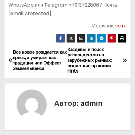
WhatsApp или Telegram +79137228067 Почта
[email protected]
Источник:
vc.ru
Касдевы и поиск
Н
Все новое рождается как
респондентов на
ересь, а умирает как
зарубежных рынках:
а
традиция или Эффект
секретные практики
Земмельвейса
Hints
в
и
г
Автор:
admin
а
ц