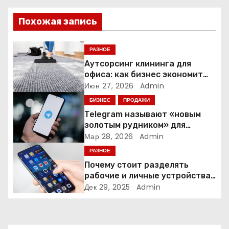
и
Похожая запись
я
п
РАЗНОЕ
Аутсорсинг клининга для
о
офиса: как бизнес экономит
время и деньги на уборке
Июн 27, 2026
Admin
з
БИЗНЕС
ПРОДАЖИ
а
Telegram называют «новым
золотым рудником» для
п
креаторов: как блогеры
Мар 28, 2026
Admin
создают онлайн-бизнес
РАЗНОЕ
и
Почему стоит разделять
рабочие и личные устройства
с
— и чем опасно всё смешивать
Дек 29, 2025
Admin
я
м