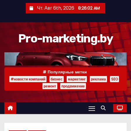
П
Чт. Авг 6th, 2026
8:26:03 AM
е
р
е
Pro-marketing.by
й
т
и
к
с
Популярные метки
о
#новости компаний
бизнес
маркетинг
реклама
SEO
д
ремонт
продвижение
е
р
ж
и
м