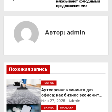
а
наказывают холодными
предложениями»
в
и
г
Автор:
admin
а
ц
и
Похожая запись
я
п
РАЗНОЕ
Аутсорсинг клининга для
о
офиса: как бизнес экономит
время и деньги на уборке
Июн 27, 2026
Admin
з
БИЗНЕС
ПРОДАЖИ