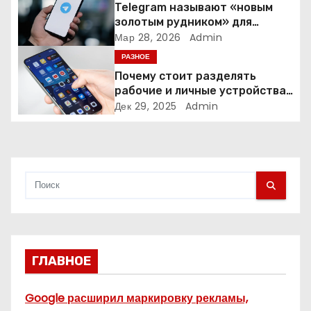
а
Telegram называют «новым
золотым рудником» для
п
креаторов: как блогеры
Мар 28, 2026
Admin
создают онлайн-бизнес
РАЗНОЕ
и
Почему стоит разделять
рабочие и личные устройства
с
— и чем опасно всё смешивать
Дек 29, 2025
Admin
я
м
ГЛАВНОЕ
Google расширил маркировку рекламы,