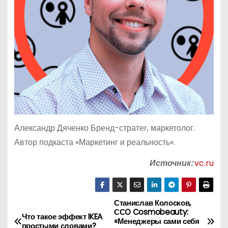
Александр Дяченко Бренд-стратег, маркетолог.
Автор подкаста «Маркетинг и реальность».
Источник:
vc.ru
Станислав Колосков,
Н
ССO Cosmobeauty:
Что такое эффект IKEA
«Менеджеры сами себя
простыми словами?