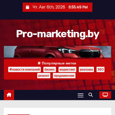
П
Чт. Авг 6th, 2026
6:55:50 PM
е
р
е
Pro-marketing.by
й
т
и
к
с
Популярные метки
о
#новости компаний
бизнес
маркетинг
реклама
SEO
д
ремонт
продвижение
е
р
ж
и
м