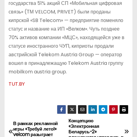
государства 51% акций СП «Мобильная цифровая
связь» (ТМ VELCOM, PRIVET) были проданы
кипрской «SB Telecom» — предприятие поменяло
статус и название на ИП «Велком». Чуть позднее
70% активов компании «МЦС», находящейся уже в
статусе иностранного ЧУП, киприоты продали
австрийской Telekom Austria Group — оператор
вошел в принадлежащую Telekom Austria группу
mobilkom austria group.
TUT.BY
Концепцию
Н
В рамках рекламной
«Электронная
игры «Требуй лето!»
Беларусь-2»
а
velcom разыграет