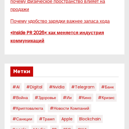
почему физическое пространство влияет на
продажи
Почему удобство зарядки важнее запаса хода
«Inside PR 2026»: как меняется индустрия
коммуникаций
Метки
#AI
#digital
#nvidia
#telegram
#банк
#война
#здоровье
#ии
#кино
#кризис
#криптовалюта
#новости Компаний
#санкции
#трамп
Apple
Blockchain