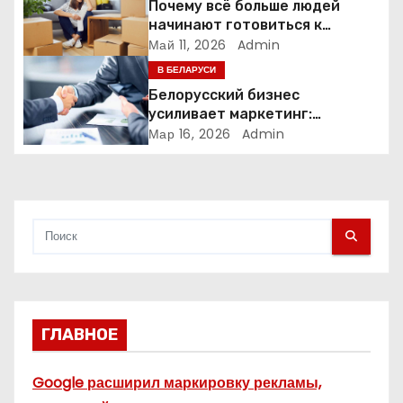
а
Почему всё больше людей
начинают готовиться к
п
переезду заранее
Май 11, 2026
Admin
В БЕЛАРУСИ
и
Белорусский бизнес
усиливает маркетинг:
с
компании меняют стратегии
Мар 16, 2026
Admin
продвижения
я
м
ГЛАВНОЕ
Google расширил маркировку рекламы,