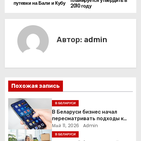
планируется утвердить в
путевки на Бали и Кубу
2010 году
в
и
г
Автор:
admin
а
ц
и
Похожая запись
я
п
В БЕЛАРУСИ
В Беларуси бизнес начал
о
пересматривать подходы к
маркетингу и digital-рекламе
Май 11, 2026
Admin
з
В БЕЛАРУСИ