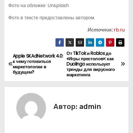
Фото на обложке: Unsplash
Фото в тексте предоставлены автором.
Источник:
rb.ru
От TikTok и Roblox до
Н
Apple SKAdNetwork 4.0:
«Игры престолов»: как
к чему готовиться
Duolingo использует
а
маркетологам в
тренды для вирусного
будущем?
маркетинга
в
и
г
Автор:
admin
а
ц