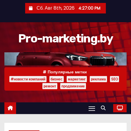
П
Сб. Авг 8th, 2026
4:27:02 PM
е
р
е
Pro-marketing.by
й
т
и
к
с
Популярные метки
о
#новости компаний
бизнес
маркетинг
реклама
SEO
д
ремонт
продвижение
е
р
ж
и
м