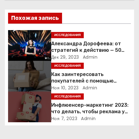
и
Похожая запись
я
п
ИССЛЕДОВАНИЯ
Александра Дорофеева: от
о
стратегий к действию — 50
точек роста онлайн-школы
Дек 29, 2023
Admin
з
ИССЛЕДОВАНИЯ
а
Как заинтересовать
покупателей с помощью
п
неопределенности: 3 способа
Ноя 10, 2023
Admin
ИССЛЕДОВАНИЯ
и
Инфлюенсер-маркетинг 2023:
что делать, чтобы реклама у
с
блогеров работала?
Ноя 7, 2023
Admin
я