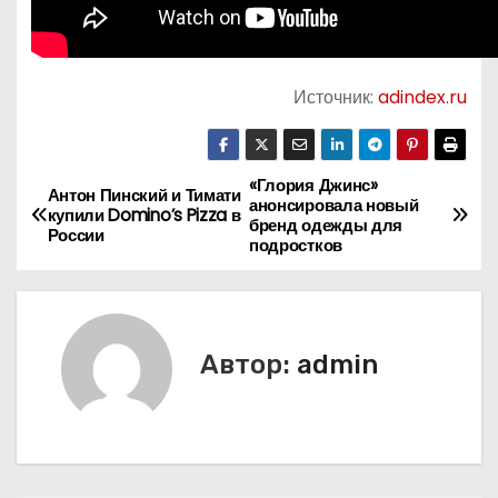
Источник:
adindex.ru
«Глория Джинс»
Н
Антон Пинский и Тимати
анонсировала новый
купили Domino’s Pizza в
бренд одежды для
а
России
подростков
в
и
Автор:
admin
г
а
ц