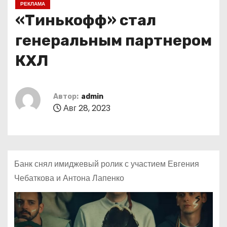
РЕКЛАМА
о
«Тинькофф» стал
м
у
генеральным партнером
КХЛ
Автор:
admin
Авг 28, 2023
Банк снял имиджевый ролик с участием Евгения
Чебаткова и Антона Лапенко