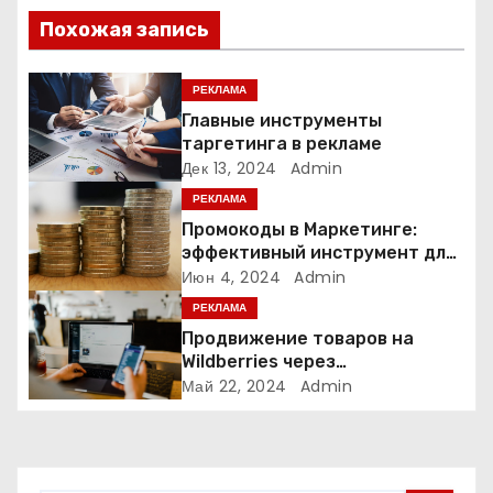
и
Похожая запись
я
РЕКЛАМА
п
Главные инструменты
таргетинга в рекламе
о
Дек 13, 2024
Admin
РЕКЛАМА
з
Промокоды в Маркетинге:
а
эффективный инструмент для
увеличения продаж и
Июн 4, 2024
Admin
п
привлечения клиентов
РЕКЛАМА
Продвижение товаров на
и
Wildberries через
Яндекс.Директ в 2024 году:
Май 22, 2024
Admin
с
Полное руководство
я
м