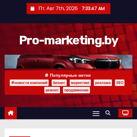
П
Пт. Авг 7th, 2026
7:33:47 AM
е
р
е
Pro-marketing.by
й
т
и
к
с
Популярные метки
о
#новости компаний
бизнес
маркетинг
реклама
SEO
д
ремонт
продвижение
е
р
ж
и
м