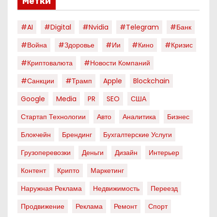
Метки
#AI
#digital
#nvidia
#telegram
#банк
#война
#здоровье
#ии
#кино
#кризис
#криптовалюта
#новости Компаний
#санкции
#трамп
Apple
Blockchain
Google
Media
PR
SEO
США
Стартап Технологии
Авто
Аналитика
Бизнес
Блокчейн
Брендинг
Бухгалтерские Услуги
Грузоперевозки
Деньги
Дизайн
Интерьер
Контент
Крипто
Маркетинг
Наружная Реклама
Недвижимость
Переезд
Продвижение
Реклама
Ремонт
Спорт