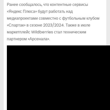
Ранее сообщалось, что контентные сервисы
«Яндекс Плюса» будут работать над
медиапроектами совместно с футбольным клубом
«Спартак» в сезоне 2023/2024. Также в июле
маркетплейс Wildberries стал техническим
партнером «Арсенала».