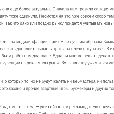
у она еще более актуальна. Сначала нам грозили санкциям
 дату тоже сдвинули. Несмотря на это, уже совсем скоро те
й. Так что рано или поздно рынку придется учитывать новы
кажется на медиаинфляции, причем не лучшим образом. Комп
ложить дополнительные затраты на плечи покупателя. В ит
я объем работ в медиаплане. Едва ли многие решат сделать
конкуренции на рекламном рынке большинству ужиматься уж
, о которых точно не будут жалеть ни вебмастера, ни польз
: это казино и прочие азартные игры, букмекеры и другие т
 да, вместе с тем, — уже сейчас эти рекламодатели получа
ние такой рекламы. Сейчас «серые» участники рынка актив