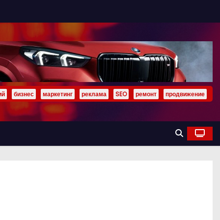
ий
бизнес
маркетинг
реклама
SEO
ремонт
продвижение