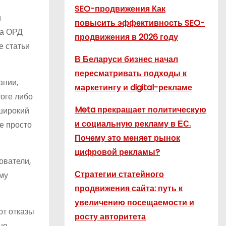
SEO-продвижения Как
и
повысить эффективность SEO-
ма ОРД
продвижения в 2026 году
е статьи
В Беларуси бизнес начал
пересматривать подходы к
ании,
маркетингу и digital-рекламе
оге либо
Meta прекращает политическую
 широкий
и социальную рекламу в ЕС.
е просто
Почему это меняет рынок
цифровой рекламы?
ователи,
Стратегии статейного
ому
продвижения сайта: путь к
увеличению посещаемости и
ют отказы
росту авторитета
но