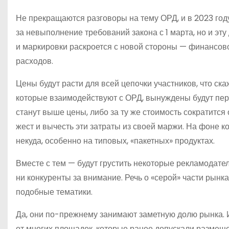
Не прекращаются разговоры на тему ОРД, и в 2023 год
за невыполнение требований закона с 1 марта, но и эту
и маркировки раскроется с новой стороны — финансово
расходов.
Цены будут расти для всей цепочки участников, что с
которые взаимодействуют с ОРД, вынуждены будут пере
станут выше цены, либо за ту же стоимость сократитс
жест и вычесть эти затраты из своей маржи. На фоне 
некуда, особенно на типовых, «пакетных» продуктах.
Вместе с тем — будут грустить некоторые рекламодатели
ни конкуренты за внимание. Речь о «серой» части рынка
подобные тематики.
Да, они по-прежнему занимают заметную долю рынка. И
от многих площадок, которые ранее допускали размеще