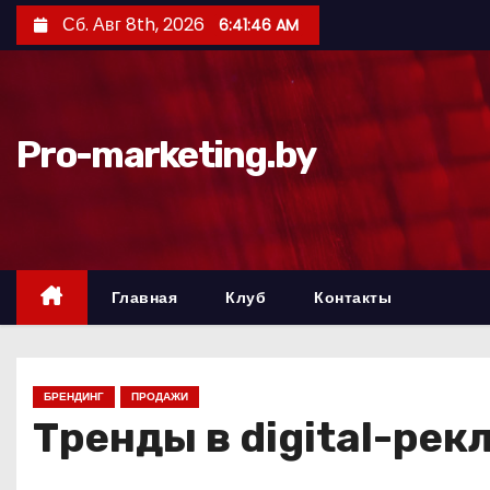
П
Сб. Авг 8th, 2026
6:41:47 AM
е
р
е
й
Pro-marketing.by
т
и
к
с
о
Главная
Клуб
Контакты
д
е
р
БРЕНДИНГ
ПРОДАЖИ
ж
Тренды в digital-рек
и
м