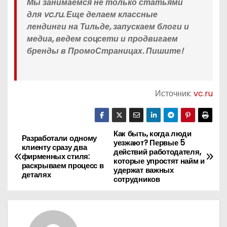
Мы занимаемся не только статьями
для vc.ru. Еще делаем классные
лендинги на Тильде, запускаем блоги и
медиа, ведем соцсети и продвигаем
бренды в ПромоСтраницах. Пишите!
Источник:
vc.ru
Как быть, когда люди
Н
Разработали одному
уезжают? Первые 5
клиенту сразу два
действий работодателя,
а
фирменных стиля:
которые упростят найм и
раскрываем процесс в
удержат важных
деталях
в
сотрудников
и
г