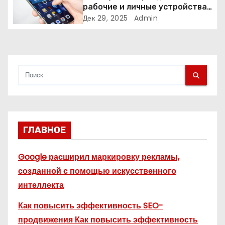
с
рабочие и личные устройства
— и чем опасно всё смешивать
Дек 29, 2025
Admin
я
м
ГЛАВНОЕ
Google расширил маркировку рекламы,
созданной с помощью искусственного
интеллекта
Как повысить эффективность SEO-
продвижения Как повысить эффективность