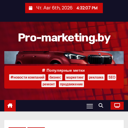
П
Чт. Авг 6th, 2026
4:32:09 PM
е
р
е
Pro-marketing.by
й
т
и
к
с
Популярные метки
о
#новости компаний
бизнес
маркетинг
реклама
SEO
д
ремонт
продвижение
е
р
ж
и
м