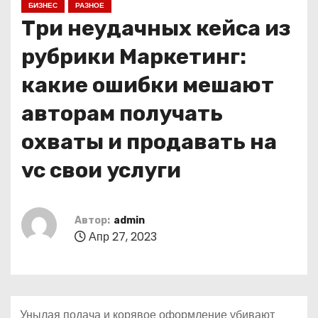
БИЗНЕС
РАЗНОЕ
о
Три неудачных кейса из
м
у
рубрики Маркетинг:
какие ошибки мешают
авторам получать
охваты и продавать на
vc свои услуги
Автор:
admin
Апр 27, 2023
Унылая подача и корявое оформление убивают