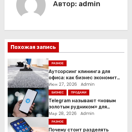
Автор:
admin
а
ц
и
я
Похожая запись
п
РАЗНОЕ
о
Аутсорсинг клининга для
офиса: как бизнес экономит
з
время и деньги на уборке
Июн 27, 2026
Admin
БИЗНЕС
ПРОДАЖИ
а
Telegram называют «новым
золотым рудником» для
п
креаторов: как блогеры
Мар 28, 2026
Admin
создают онлайн-бизнес
и
РАЗНОЕ
Почему стоит разделять