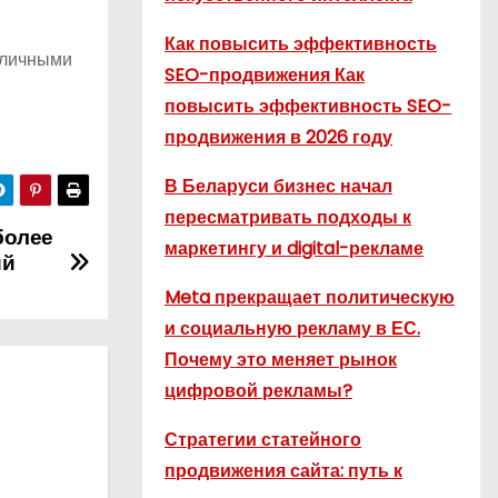
Как повысить эффективность
с личными
SEO-продвижения Как
повысить эффективность SEO-
продвижения в 2026 году
В Беларуси бизнес начал
пересматривать подходы к
более
маркетингу и digital-рекламе
ий
Meta прекращает политическую
и социальную рекламу в ЕС.
Почему это меняет рынок
цифровой рекламы?
Стратегии статейного
продвижения сайта: путь к