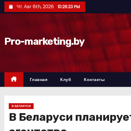
П
Чт. Авг 6th, 2026
10:26:24 PM
е
р
е
й
Pro-marketing.by
т
и
к
с
о
Главная
Клуб
Контакты
д
е
р
В БЕЛАРУСИ
ж
В Беларуси планируе
и
м