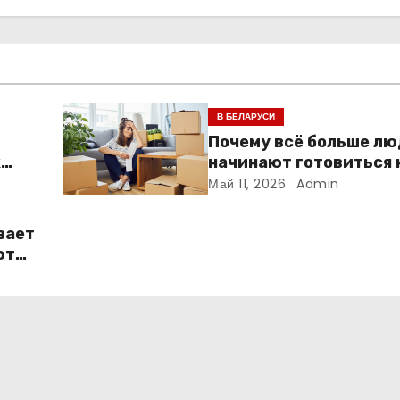
В БЕЛАРУСИ
Почему всё больше л
к
начинают готовиться 
ме
переезду заранее
Май 11, 2026
Admin
вает
ют