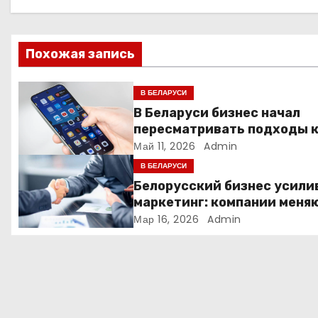
ц
и
Похожая запись
я
В БЕЛАРУСИ
п
В Беларуси бизнес начал
пересматривать подходы 
о
маркетингу и digital-рекла
Май 11, 2026
Admin
з
В БЕЛАРУСИ
Белорусский бизнес усили
а
маркетинг: компании меня
стратегии продвижения
Мар 16, 2026
Admin
п
и
с
я