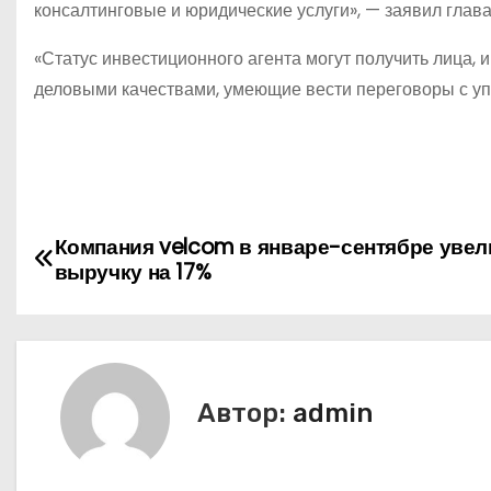
консалтинговые и юридические услуги», — заявил глава
«Статус инвестиционного агента могут получить лица, 
деловыми качествами, умеющие вести переговоры с у
Н
Компания velcom в январе-сентябре уве
выручку на 17%
а
в
и
Автор:
admin
г
а