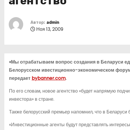
агентство
о
м
у
Автор:
admin
Ноя 13, 2009
«Мы отрабатываем вопрос создания в Беларуси еди
Белорусском ивестиционно-экономическом форуме
передает
bybanner.com
.
По его словам, новое агентство «будет напрямую подч
инвестора» в стране.
Также белорусский премьер напомнил, что в Беларуси б
«Инвестиционные агенты будут представлять интересы