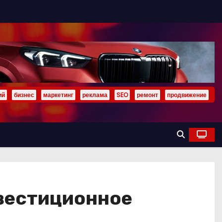
ий
бизнес
маркетинг
реклама
SEO
ремонт
продвижение
нвестиционное