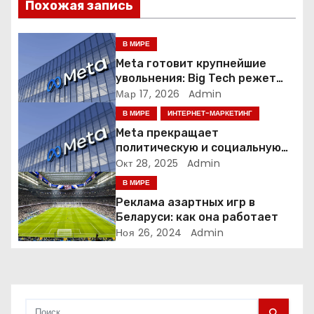
и
Похожая запись
я
В МИРЕ
п
Meta готовит крупнейшие
увольнения: Big Tech режет
о
людей ради искусственного
Мар 17, 2026
Admin
интеллекта
В МИРЕ
ИНТЕРНЕТ-МАРКЕТИНГ
з
Meta прекращает
а
политическую и социальную
рекламу в ЕС. Почему это
Окт 28, 2025
Admin
п
меняет рынок цифровой
В МИРЕ
рекламы?
Реклама азартных игр в
и
Беларуси: как она работает
Ноя 26, 2024
Admin
с
я
м