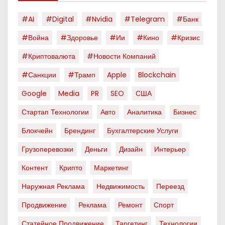
#AI
#digital
#nvidia
#telegram
#банк
#война
#здоровье
#ии
#кино
#кризис
#криптовалюта
#новости Компаний
#санкции
#трамп
Apple
Blockchain
Google
Media
PR
SEO
США
Стартап Технологии
Авто
Аналитика
Бизнес
Блокчейн
Брендинг
Бухгалтерские Услуги
Грузоперевозки
Деньги
Дизайн
Интерьер
Контент
Крипто
Маркетинг
Наружная Реклама
Недвижимость
Переезд
Продвижение
Реклама
Ремонт
Спорт
Статейное Продвижение
Таргетинг
Технологии