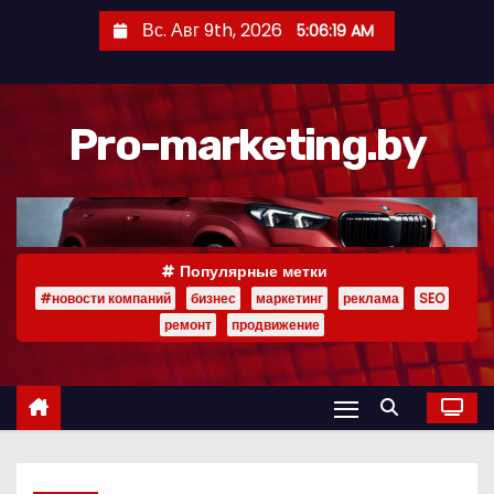
П
Вс. Авг 9th, 2026
5:06:20 AM
е
р
е
Pro-marketing.by
й
т
и
к
с
Популярные метки
о
#новости компаний
бизнес
маркетинг
реклама
SEO
д
ремонт
продвижение
е
р
ж
и
м