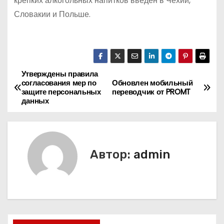
крепких алкогольных напитков введен в Чехии,
Словакии и Польше.
Утверждены правила
Н
согласования мер по
Обновлен мобильный
защите персональных
переводчик от PROMT
а
данных
в
и
Автор:
admin
г
а
ц