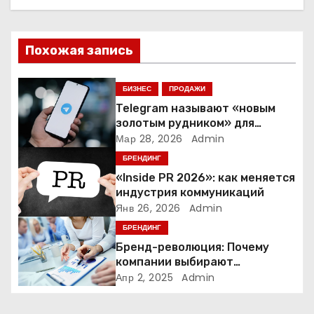
ц
и
Похожая запись
я
п
БИЗНЕС
ПРОДАЖИ
Telegram называют «новым
о
золотым рудником» для
креаторов: как блогеры
Мар 28, 2026
Admin
з
создают онлайн-бизнес
БРЕНДИНГ
а
«Inside PR 2026»: как меняется
индустрия коммуникаций
п
Янв 26, 2026
Admin
БРЕНДИНГ
и
Бренд-революция: Почему
компании выбирают
с
адаптивные логотипы?
Апр 2, 2025
Admin
я