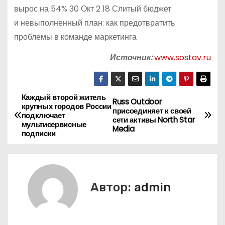
вырос на 54% 30 Окт 2 18 Слитый бюджет
и невыполненный план: как предотвратить
проблемы в команде маркетинга
Источник:
www.sostav.ru
Каждый второй житель
Н
Russ Outdoor
крупных городов России
присоединяет к своей
подключает
а
сети активы North Star
мультисервисные
Media
подписки
в
и
г
Автор:
admin
а