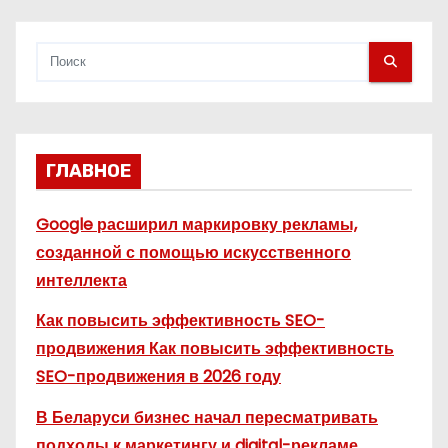
м
ГЛАВНОЕ
Google расширил маркировку рекламы,
созданной с помощью искусственного
интеллекта
Как повысить эффективность SEO-
продвижения Как повысить эффективность
SEO-продвижения в 2026 году
В Беларуси бизнес начал пересматривать
подходы к маркетингу и digital-рекламе