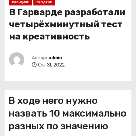
БРЕНДИНГ
ПРОДАЖИ
о
В Гарварде разработали
м
у
четырёхминутный тест
на креативность
Автор:
admin
Окт 31, 2022
В ходе него нужно
назвать 10 максимально
разных по значению