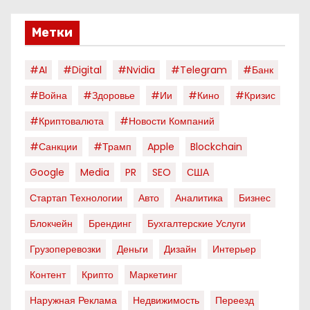
Метки
#AI
#digital
#nvidia
#telegram
#банк
#война
#здоровье
#ии
#кино
#кризис
#криптовалюта
#новости Компаний
#санкции
#трамп
Apple
Blockchain
Google
Media
PR
SEO
США
Стартап Технологии
Авто
Аналитика
Бизнес
Блокчейн
Брендинг
Бухгалтерские Услуги
Грузоперевозки
Деньги
Дизайн
Интерьер
Контент
Крипто
Маркетинг
Наружная Реклама
Недвижимость
Переезд