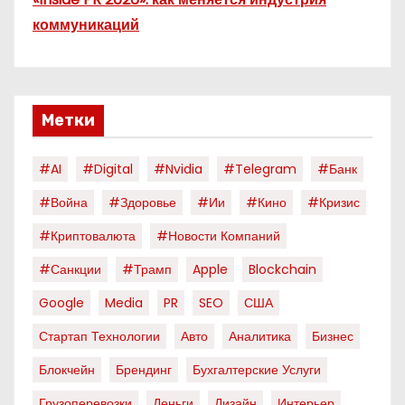
коммуникаций
Метки
#AI
#digital
#nvidia
#telegram
#банк
#война
#здоровье
#ии
#кино
#кризис
#криптовалюта
#новости Компаний
#санкции
#трамп
Apple
Blockchain
Google
Media
PR
SEO
США
Стартап Технологии
Авто
Аналитика
Бизнес
Блокчейн
Брендинг
Бухгалтерские Услуги
Грузоперевозки
Деньги
Дизайн
Интерьер