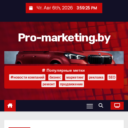
П
Чт. Авг 6th, 2026
3:59:26 PM
е
р
е
Pro-marketing.by
й
т
и
к
с
Популярные метки
о
#новости компаний
бизнес
маркетинг
реклама
SEO
д
ремонт
продвижение
е
р
ж
и
м