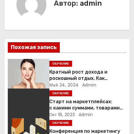
Автор:
admin
г
а
ц
и
Похожая запись
я
ОБУЧЕНИЕ
п
Кратный рост дохода и
роскошный отдых. Как
о
назначаемые специалисты
Май 24, 2024
Admin
Янины Рыбаковой проводят
ОБУЧЕНИЕ
з
бьюти-рынок Беларуси?
Старт на маркетплейсах:
а
с какими суммами, товарами
и на каких площадках
Окт 18, 2023
Admin
п
начинают селлеры
ОБУЧЕНИЕ
Конференция по маркетингу