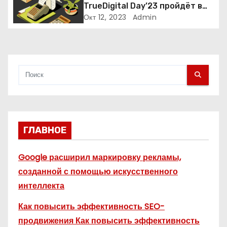
и
TrueDigital Day’23 пройдёт в
сентябре: рассказываем о ней
Окт 12, 2023
Admin
с
я
м
ГЛАВНОЕ
Google расширил маркировку рекламы,
созданной с помощью искусственного
интеллекта
Как повысить эффективность SEO-
продвижения Как повысить эффективность