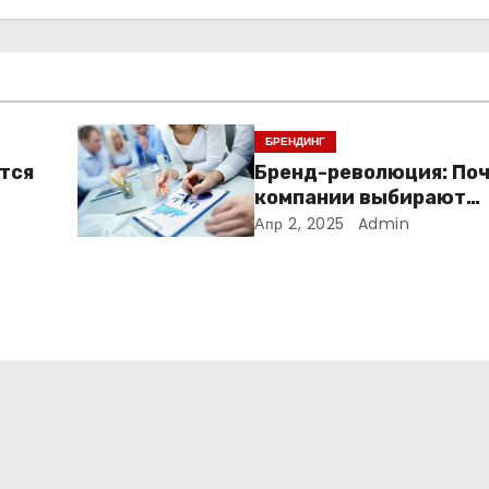
БРЕНДИНГ
ется
Бренд-революция: По
компании выбирают
адаптивные логотипы
Апр 2, 2025
Admin