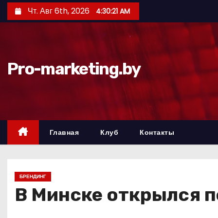
П
Чт. Авг 6th, 2026
4:30:22 AM
е
р
е
й
Pro-marketing.by
т
и
к
с
о
Главная
Клуб
Контакты
д
е
р
БРЕНДИНГ
ж
В Минске открылся 
и
м