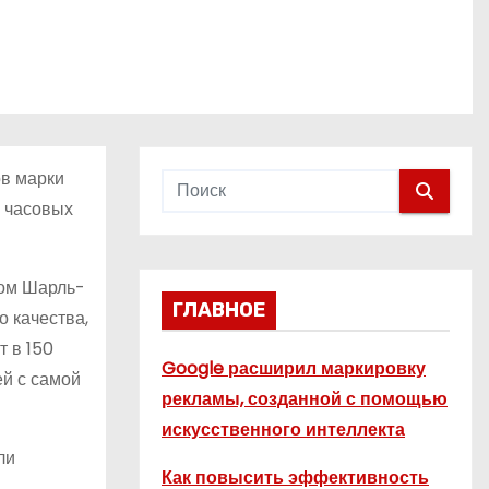
ов марки
х часовых
ном Шарль-
ГЛАВНОЕ
 качества,
т в 150
Google расширил маркировку
ей с самой
рекламы, созданной с помощью
искусственного интеллекта
ли
Как повысить эффективность