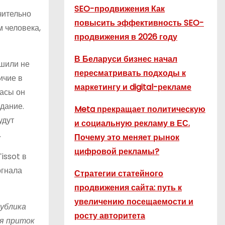
SEO-продвижения Как
чительно
повысить эффективность SEO-
 человека,
продвижения в 2026 году
В Беларуси бизнес начал
ешили не
пересматривать подходы к
ичие в
маркетингу и digital-рекламе
часы он
идание.
Meta прекращает политическую
удут
и социальную рекламу в ЕС.
.
Почему это меняет рынок
цифровой рекламы?
issot в
огнала
Стратегии статейного
продвижения сайта: путь к
увеличению посещаемости и
публика
росту авторитета
ся приток