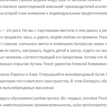
условлено ориентировкой компаний-производителей исклю
 на второй план внимание к индивидуальным предпочтениям
 — это риск. Но мы с партнерами мечтали о нем давно, и р
то продавать часы, а дарить людям любовь ко времени. Нал
т главное: учитывать мечты и пожелания белорусов, какие 
м вставать, завтракать, будить детей в школу, ходить на св
тью человека, соответствующей его биоритмам, потому что б
ровал открытие бутика Tissot директор Алексей Климкович
транах Европы и Азии. Открывшийся монобрендовый бутик T
рритории постсоветского пространства. В этом Беларусь об
о в мультибрендовых магазинах.
уси обусловлено рядом причин. Во-первых, сегодня Рес
ая инвестиционную привлекательность, куда продолжает