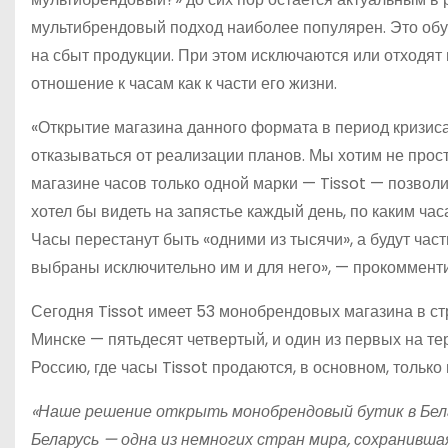
мультибрендовый подход наиболее популярен. Это об
на сбыт продукции. При этом исключаются или отходят
отношение к часам как к части его жизни.
«Открытие магазина данного формата в период кризиса
отказываться от реализации планов. Мы хотим не прос
магазине часов только одной марки — Tissot — позволи
хотел бы видеть на запястье каждый день, по каким часа
Часы перестанут быть «одними из тысячи», а будут час
выбраны исключительно им и для него», — прокомменти
Сегодня Tissot имеет 53 монобрендовых магазина в с
Минске — пятьдесят четвертый, и один из первых на те
Россию, где часы Tissot продаются, в основном, тольк
«Наше решение открыть монобрендовый бутик в Белар
Беларусь — одна из немногих стран мира, сохранивш