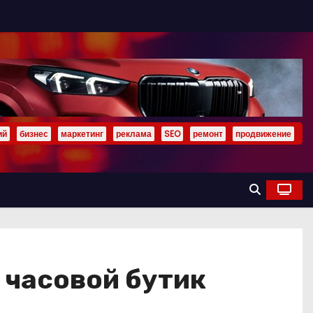
ий
бизнес
маркетинг
реклама
SEO
ремонт
продвижение
 часовой бутик