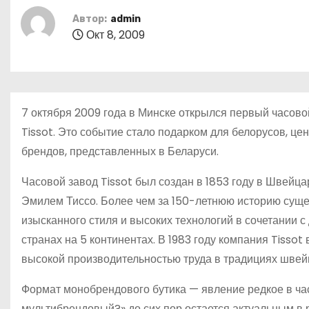
о
Автор:
admin
м
Окт 8, 2009
у
7 октября 2009 года в Минске открылся первый часов
Tissot. Это событие стало подарком для белорусов, ц
брендов, представленных в Беларуси.
Часовой завод Tissot был создан в 1853 году в Швей
Эмилем Тиссо. Более чем за 150-летнюю историю суще
изысканного стиля и высоких технологий в сочетании с
странах на 5 континентах. В 1983 году компания Tisso
высокой производительностью труда в традициях швей
Формат монобрендового бутика — явление редкое в ча
мультибрендовый?» до сих пор остается актуальным в 