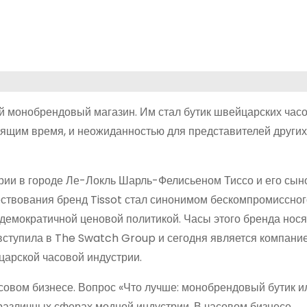
ой монобрендовый магазин. Им стал бутик швейцарских час
енящим время, и неожиданностью для представителей други
царии в городе Ле-Локль Шарль-Фелисьеном Тиссо и его сы
ствования бренд Tissot стал синонимом бескомпромиссного
 демократичной ценовой политикой. Часы этого бренда нося
t вступила в The Swatch Group и сегодня является компани
царской часовой индустрии.
совом бизнесе. Вопрос «Что лучше: монобрендовый бутик и
различных сферах модной индустрии. В часовом бизнесе