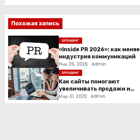
а
ц
Похожая запись
и
я
БРЕНДИНГ
«Inside PR 2026»: как меня
п
индустрия коммуникаций
Янв 26, 2026
Admin
о
БРЕНДИНГ
з
Как сайты помогают
увеличивать продажи и
а
формировать лояльность
Мар 31, 2025
Admin
клиентов
п
и
с