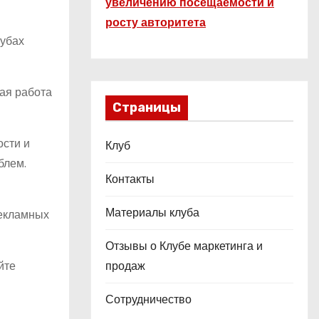
увеличению посещаемости и
росту авторитета
лубах
ая работа
Страницы
ости и
Клуб
блем.
Контакты
Материалы клуба
рекламных
Отзывы о Клубе маркетинга и
йте
продаж
Сотрудничество