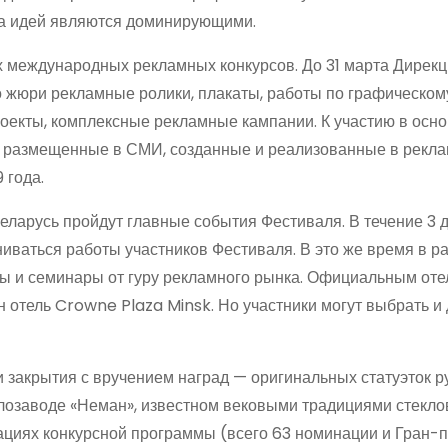
ота идей являются доминирующими.
 международных рекламных конкурсов. До 31 марта Дирек
о жюри рекламные ролики, плакаты, работы по графическом
оекты, комплексные рекламные кампании. К участию в осн
, размещенные в СМИ, созданные и реализованные в рекл
 года.
еларусь пройдут главные события Фестиваля. В течение 3 
иваться работы участников Фестиваля. В это же время в р
ы и семинары от гуру рекламного рынка. Официальным от
отель Crowne Plaza Minsk. Но участники могут выбрать и 
 закрытия с вручением наград — оригинальных статуэток р
лозаводе «Неман», известном вековыми традициями стекло
ациях конкурсной программы (всего 63 номинации и Гран-п