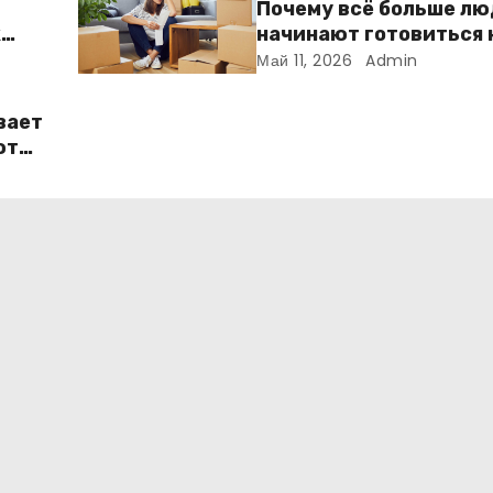
Почему всё больше л
к
начинают готовиться 
ме
переезду заранее
Май 11, 2026
Admin
вает
ют