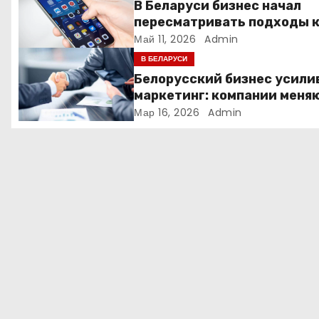
В Беларуси бизнес начал
п
пересматривать подходы 
маркетингу и digital-рекла
Май 11, 2026
Admin
о
В БЕЛАРУСИ
з
Белорусский бизнес усили
маркетинг: компании меня
а
стратегии продвижения
Мар 16, 2026
Admin
п
и
с
я
м