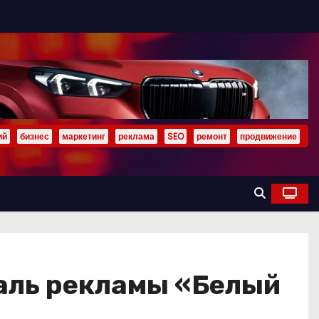
ий
бизнес
маркетинг
реклама
SEO
ремонт
продвижение
аль рекламы «Белый