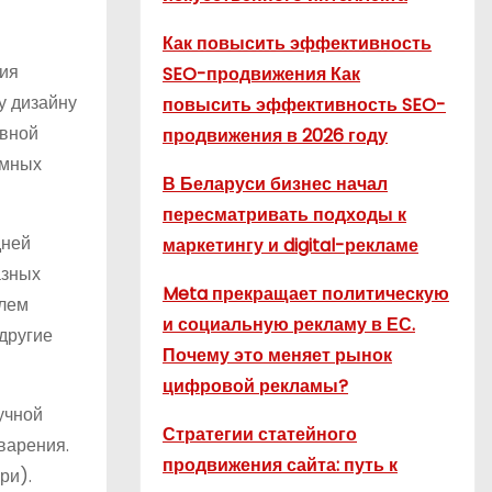
Как повысить эффективность
ция
SEO-продвижения Как
у дизайну
повысить эффективность SEO-
овной
продвижения в 2026 году
амных
В Беларуси бизнес начал
пересматривать подходы к
дней
маркетингу и digital-рекламе
азных
Meta прекращает политическую
елем
и социальную рекламу в ЕС.
другие
Почему это меняет рынок
цифровой рекламы?
учной
Стратегии статейного
варения.
продвижения сайта: путь к
ри).