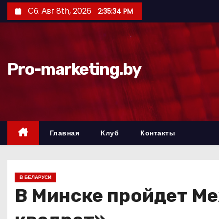
П
Сб. Авг 8th, 2026
2:35:35 PM
е
р
е
й
Pro-marketing.by
т
и
к
с
о
Главная
Клуб
Контакты
д
е
р
В БЕЛАРУСИ
ж
В Минске пройдет М
и
м