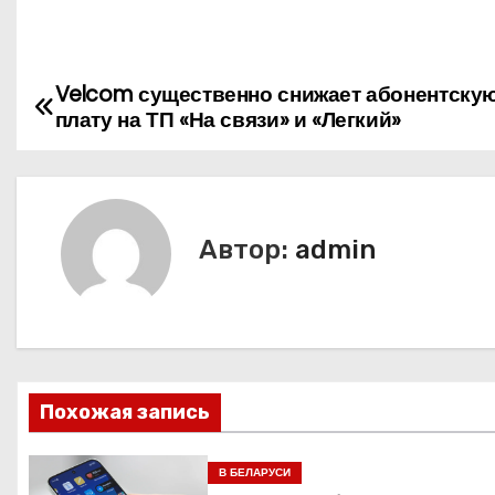
Velcom существенно снижает абонентску
Н
плату на ТП «На связи» и «Легкий»
а
в
и
Автор:
admin
г
а
ц
Похожая запись
и
я
В БЕЛАРУСИ