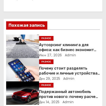
а
ц
и
Похожая запись
я
РАЗНОЕ
п
Аутсорсинг клининга для
офиса: как бизнес экономит
о
время и деньги на уборке
Июн 27, 2026
Admin
РАЗНОЕ
з
Почему стоит разделять
а
рабочие и личные устройства
— и чем опасно всё смешивать
Дек 29, 2025
Admin
п
РАЗНОЕ
Подержанный автомобиль
и
против нового: почему расчет
часто подводит
Дек 14, 2025
Admin
с