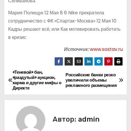
Селиванова.
Мария Полищук 12 Мая 8 6 Nike прекратила
сотрудничество с ФК «Спартак-Москва» 12 Мая 10
Кадры решают всё, или Как мотивировать работать
в кризис
Источник:
www.sostav.ru
«Теневой» бан,
Н
Российские банки резко
«раздутый» аукцион,
увеличили объемы
карма и другие мифы о
а
рекламного размещения
Директе
в
и
Автор:
admin
г