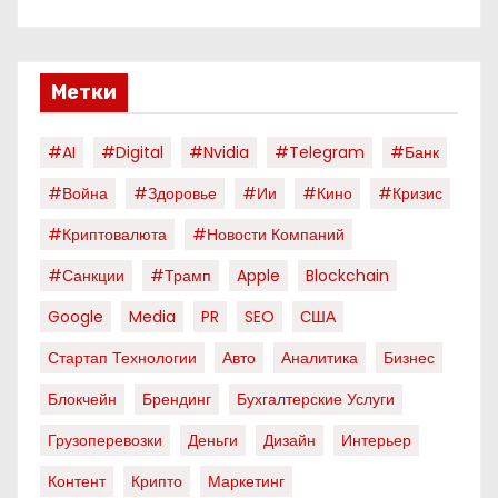
Метки
#AI
#digital
#nvidia
#telegram
#банк
#война
#здоровье
#ии
#кино
#кризис
#криптовалюта
#новости Компаний
#санкции
#трамп
Apple
Blockchain
Google
Media
PR
SEO
США
Стартап Технологии
Авто
Аналитика
Бизнес
Блокчейн
Брендинг
Бухгалтерские Услуги
Грузоперевозки
Деньги
Дизайн
Интерьер
Контент
Крипто
Маркетинг