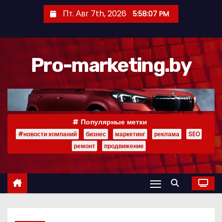
П
Пт. Авг 7th, 2026
5:58:08 PM
е
р
е
Pro-marketing.by
й
т
и
к
с
Популярные метки
о
#новости компаний
бизнес
маркетинг
реклама
SEO
д
ремонт
продвижение
е
р
ж
и
м