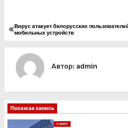
Вирус атакует белорусских пользователе
Н
мобильных устройств
а
в
и
Автор:
admin
г
а
ц
Похожая запись
и
я
В МИРЕ