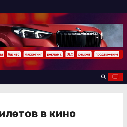
ий
бизнес
маркетинг
реклама
SEO
ремонт
продвижение
илетов в кино