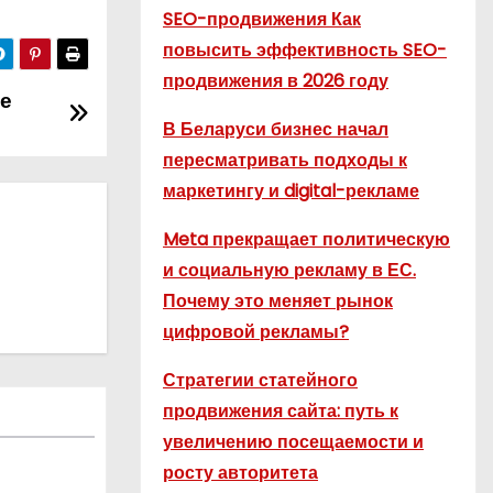
SEO-продвижения Как
повысить эффективность SEO-
продвижения в 2026 году
е
В Беларуси бизнес начал
пересматривать подходы к
маркетингу и digital-рекламе
Meta прекращает политическую
и социальную рекламу в ЕС.
Почему это меняет рынок
цифровой рекламы?
Стратегии статейного
продвижения сайта: путь к
увеличению посещаемости и
росту авторитета