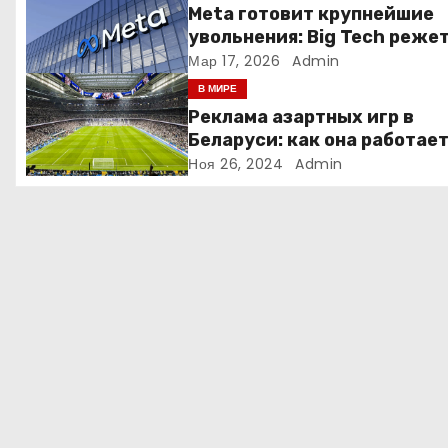
Meta готовит крупнейшие
п
увольнения: Big Tech реже
людей ради искусственно
Мар 17, 2026
Admin
о
интеллекта
В МИРЕ
з
Реклама азартных игр в
Беларуси: как она работае
а
Ноя 26, 2024
Admin
п
и
с
я
м