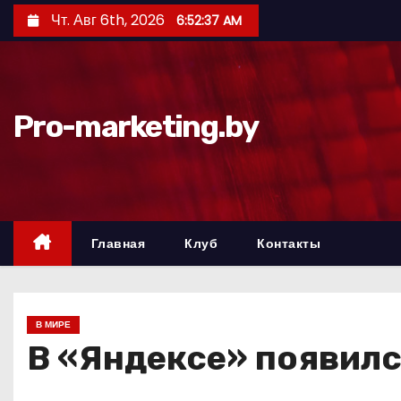
П
Чт. Авг 6th, 2026
6:52:38 AM
е
р
е
й
Pro-marketing.by
т
и
к
с
о
Главная
Клуб
Контакты
д
е
р
В МИРЕ
ж
В «Яндексе» появилс
и
м