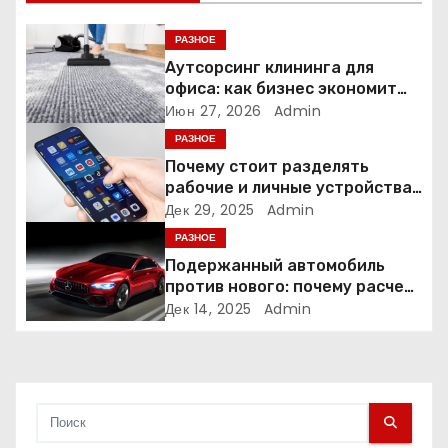
я
РАЗНОЕ
п
Аутсорсинг клининга для
офиса: как бизнес экономит
о
время и деньги на уборке
Июн 27, 2026
Admin
РАЗНОЕ
з
Почему стоит разделять
а
рабочие и личные устройства
— и чем опасно всё смешивать
Дек 29, 2025
Admin
п
РАЗНОЕ
Подержанный автомобиль
и
против нового: почему расчет
часто подводит
Дек 14, 2025
Admin
с
я
м