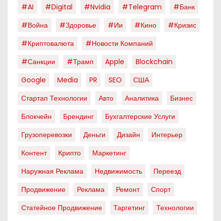
#AI
#digital
#nvidia
#telegram
#банк
#война
#здоровье
#ии
#кино
#кризис
#криптовалюта
#новости Компаний
#санкции
#трамп
Apple
Blockchain
Google
Media
PR
SEO
США
Стартап Технологии
Авто
Аналитика
Бизнес
Блокчейн
Брендинг
Бухгалтерские Услуги
Грузоперевозки
Деньги
Дизайн
Интерьер
Контент
Крипто
Маркетинг
Наружная Реклама
Недвижимость
Переезд
Продвижение
Реклама
Ремонт
Спорт
Статейное Продвижение
Таргетинг
Технологии