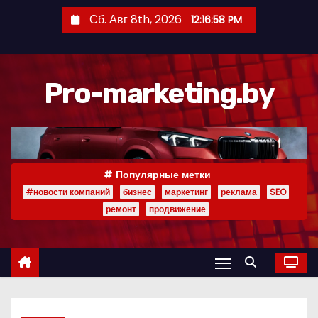
П
Сб. Авг 8th, 2026
12:16:59 PM
е
р
е
Pro-marketing.by
й
т
и
к
с
Популярные метки
о
#новости компаний
бизнес
маркетинг
реклама
SEO
д
ремонт
продвижение
е
р
ж
и
м