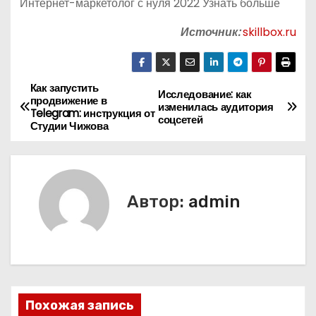
Интернет-маркетолог с нуля 2022 Узнать больше
Источник:
skillbox.ru
Как запустить
Н
Исследование: как
продвижение в
изменилась аудитория
Telegram: инструкция от
а
соцсетей
Студии Чижова
в
и
Автор:
admin
г
а
ц
и
Похожая запись