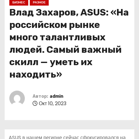
БИЗНЕС
РАЗНОЕ
о
Влад Захаров, ASUS: «На
м
у
российском рынке
много талантливых
людей. Самый важный
скилл — уметь их
находить»
Автор:
admin
Окт 10, 2023
ASUS в нашем регионе сейчас сфокусировался на