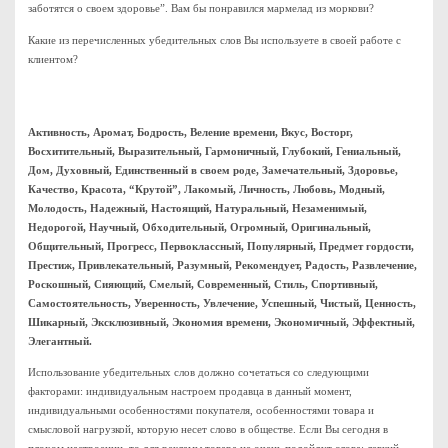
заботятся о своем здоровье”. Вам бы понравился мармелад из моркови?
Какие из перечисленных убедительных слов Вы используете в своей работе с
клиентом?
Активность, Аромат, Бодрость, Веление времени, Вкус, Восторг,
Восхитительный, Выразительный, Гармоничный, Глубокий, Гениальный,
Дом, Духовный, Единственный в своем роде, Замечательный, Здоровье,
Качество, Красота, “Крутой”, Лакомый, Личность, Любовь, Модный,
Молодость, Надежный, Настоящий, Натуральный, Незаменимый,
Недорогой, Научный, Обходительный, Огромный, Оригинальный,
Общительный, Прогресс, Первоклассный, Популярный, Предмет гордости,
Престиж, Привлекательный, Разумный, Рекомендует, Радость, Развлечение,
Роскошный, Сияющий, Смелый, Современный, Стиль, Спортивный,
Самостоятельность, Уверенность, Увлечение, Успешный, Чистый, Ценность,
Шикарный, Эксклюзивный, Экономия времени, Экономичный, Эффектный,
Элегантный.
Использование убедительных слов должно сочетаться со следующими
факторами: индивидуальным настроем продавца в данный момент,
индивидуальными особенностями покупателя, особенностями товара и
смысловой нагрузкой, которую несет слово в обществе. Если Вы сегодня в