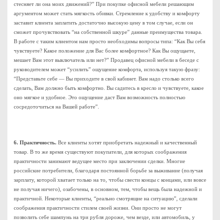
стесняет ли она моих движений?” При покупке офисной мебели решающим
аргументом может стать мягкость обивки. Стремление к удобству и комфорту
заставит клиента заплатить достаточно высокую цену в том случае, если он
сможет прочувствовать “на собственной шкуре” данные преимущества товара.
В работе с таким клиентом нам просто необходимы вопросы типа: “Как Вы себя
чувствуете? Какое положение для Вас более комфортное? Как Вы ощущаете,
мешает Вам этот выключатель или нет?” Продавец офисной мебели в беседе с
руководителем может “усилить” ощущение комфорта, используя такую фразу:
“Представьте себе — Вы приходите в свой кабинет. Вам надо столько всего
сделать, Вам должно быть комфортно. Вы садитесь в кресло и чувствуете, какое
оно мягкое и удобное. Это ощущение даст Вам возможность полностью
сосредоточиться на Вашей работе”.
6. Практичность.
Все клиенты хотят приобретать надежный и качественный
товар. В то же время существуют покупатели, для которых соображения
практичности занимают ведущее место при заключении сделки. Многие
российские потребители, благодаря постоянной борьбе за выживание (получая
зарплату, которой хватает только на то, чтобы свести концы с концами, или вовсе
не получая ничего), озабочены, в основном, тем, чтобы вещь была надежной и
практичной. Некоторые клиенты, “реально смотрящие на ситуацию”, сделали
соображения практичности стилем своей жизни. Они просто не могут
позволить себе шампунь на три рубля дороже, чем везде, или автомобиль, у