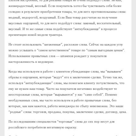
плохом настроении, то для рекламы товара не очень подойдут слова: легкий,
жизнерадостный, веселый. Если покупатель хотел бы чувствовать себя более
солидно в результате приобретения товара, то для него противопоказаны слова:
модный, недорогой, воздушный. Если Ваш товар рассчитан на получение
вкусовых ощущений, то для него подойдут слова: лакомый, восхитительный,
вкусный. И те же самые слова подействуют “антиубеждающе” в процессе
презентации новой модели трактора.
Не стоит использовать “заезженные”, расхожие слова. Сейчас на каждом углу
можно услышать о “самом качественном” товаре по “самым выгодным ценам”.
Использование привычных слов — штампов рождает у покупателя
настороженность и недоверие.
Когда мы используем в работе с клиентом убеждающие слова, мы “вызываем”
образы и ощущения, которые “ведут” его к заключению сделки. Точно так же,
используя “антиубеждающие” слова, мы помогаем клиенту почувствовать, что
ему не нужен наш товар. Часто на покупателя негативно воздействуют те
неосторожные слова, которые “вырываются” у нас “сами собой”. Помимо
необдуманных слов, мы часто используем в работе привычные слова, без
которых, как нам кажется, работа менеджера по сбыту невозможна. Это наши
“родные” слова: торговля, продажа, покупка, заключение сделки, договор, цена.
По исследованиям специалистов “торговые” слова до сих пор несут для
российского потребителя негативную окраску.