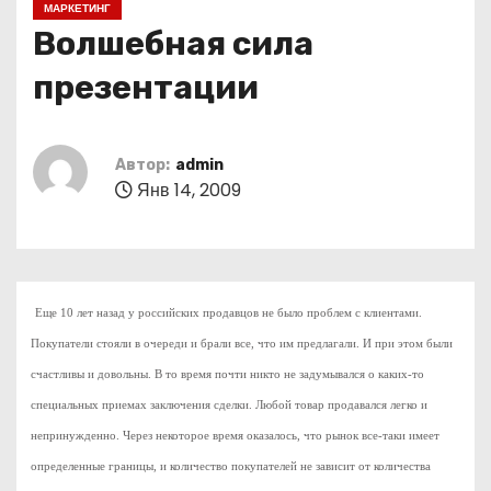
МАРКЕТИНГ
о
Волшебная сила
м
у
презентации
Автор:
admin
Янв 14, 2009
Еще 10 лет назад у российских продавцов не было проблем с клиентами.
Покупатели стояли в очереди и брали все, что им предлагали. И при этом были
счастливы и довольны. В то время почти никто не задумывался о каких-то
специальных приемах заключения сделки. Любой товар продавался легко и
непринужденно. Через некоторое время оказалось, что рынок все-таки имеет
определенные границы, и количество покупателей не зависит от количества