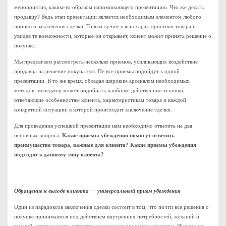
мероприятия, каким-то образом напоминающего презентацию. Что же делать
продавцу? Ведь этап презентации является необходимым элементом любого
процесса заключения сделки. Только лучше узнав характеристики товара и
увидев те возможности, которые он открывает, клиент может принять решение о
покупке.
Мы предлагаем рассмотреть несколько приемов, усиливающих воздействие
продавца на решение покупателя. Не все приемы подойдут к одной
презентации. В то же время, обладая широким арсеналом необходимых
методов, менеджер может подобрать наиболее действенные техники,
отвечающие особенностям клиента, характеристикам товара и каждой
конкретной ситуации, в которой происходит заключение сделки.
Для проведения успешной презентации нам необходимо ответить на два
основных вопроса:
Какие приемы убеждения помогут осветить
преимущества товара, важные для клиента? Какие приемы убеждения
подходят к данному типу клиента?
Обращение к выгоде клиента — универсальный прием убеждения
Один из парадоксов заключения сделки состоит в том, что почти все решения о
покупке принимаются под действием внутренних потребностей, желаний и
эмоций, которые часто остаются неосознанными самим клиентом. Именно на