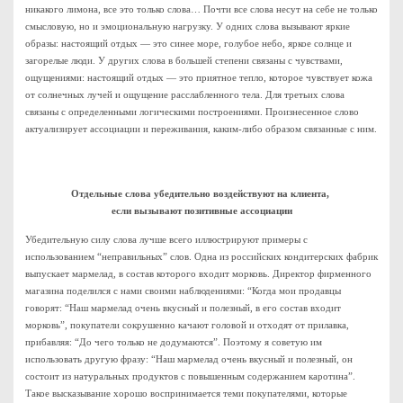
никакого лимона, все это только слова… Почти все слова несут на себе не только
смысловую, но и эмоциональную нагрузку. У одних слова вызывают яркие
образы: настоящий отдых — это синее море, голубое небо, яркое солнце и
загорелые люди. У других слова в большей степени связаны с чувствами,
ощущениями: настоящий отдых — это приятное тепло, которое чувствует кожа
от солнечных лучей и ощущение расслабленного тела. Для третьих слова
связаны с определенными логическими построениями. Произнесенное слово
актуализирует ассоциации и переживания, каким-либо образом связанные с ним.
Отдельные слова убедительно воздействуют на клиента,
если вызывают позитивные ассоциации
Убедительную силу слова лучше всего иллюстрируют примеры с
использованием “неправильных” слов. Одна из российских кондитерских фабрик
выпускает мармелад, в состав которого входит морковь. Директор фирменного
магазина поделился с нами своими наблюдениями: “Когда мои продавцы
говорят: “Наш мармелад очень вкусный и полезный, в его состав входит
морковь”, покупатели сокрушенно качают головой и отходят от прилавка,
прибавляя: “До чего только не додумаются”. Поэтому я советую им
использовать другую фразу: “Наш мармелад очень вкусный и полезный, он
состоит из натуральных продуктов с повышенным содержанием каротина”.
Такое высказывание хорошо воспринимается теми покупателями, которые