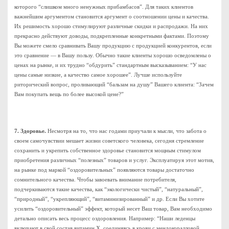
которого “слишком много ненужных прибамбасов”. Для таких клиентов
важнейшим аргументом становится аргумент о соотношении цены и качества.
Их решимость хорошо стимулируют различные скидки и распродажи. На них
прекрасно действуют доводы, подкрепленные конкретными фактами. Поэтому
Вы можете смело сравнивать Вашу продукцию с продукцией конкурентов, если
это сравнение — в Вашу пользу. Обычно такие клиенты хорошо осведомлены о
ценах на рынке, и их трудно “обдурить” стандартным высказыванием: “У нас
цены самые низкие, а качество самое хорошее”. Лучше используйте
риторический вопрос, проливающий “бальзам на душу” Вашего клиента: “Зачем
Вам покупать вещь по более высокой цене?”
7. Здоровье.
Несмотря на то, что нас годами приучали к мысли, что забота о
своем самочувствии мешает жизни советского человека, сегодня стремление
сохранить и укрепить собственное здоровье становится мощным стимулом
приобретения различных “полезных” товаров и услуг. Эксплуатируя этот мотив,
на рынке под маркой “оздоровительных” появляются товары достаточно
сомнительного качества. Чтобы завоевать внимание потребителя,
подчеркиваются такие качества, как “экологически чистый”, “натуральный”,
“природный”, “укрепляющий”, “витаминизированный” и др. Если Вы хотите
усилить “оздоровительный” эффект, который несет Ваш товар, Вам необходимо
детально описать весь процесс оздоровления. Например: “Наши леденцы
включают в свой состав витамин Х, соединяясь в крови с мендокоралловой