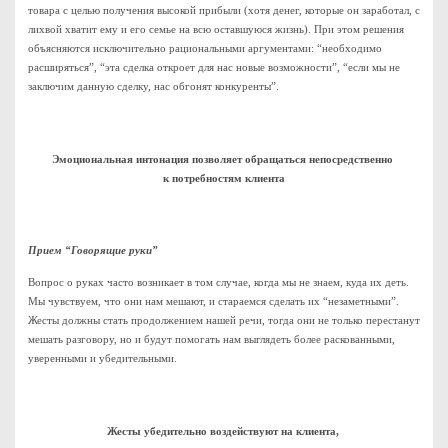
товара с целью получения высокой прибыли (хотя денег, которые он заработал, с
лихвой хватит ему и его семье на всю оставшуюся жизнь). При этом решения
объясняются исключительно рациональными аргументами: “необходимо
расширяться”, “эта сделка откроет для нас новые возможности”, “если мы не
заключим данную сделку, нас обгонят конкуренты”.
Эмоциональная интонация позволяет обращаться непосредственно
к потребностям клиента
Прием “Говорящие руки”
Вопрос о руках часто возникает в том случае, когда мы не знаем, куда их деть.
Мы чувствуем, что они нам мешают, и стараемся сделать их “незаметными”.
Жесты должны стать продолжением нашей речи, тогда они не только перестанут
мешать разговору, но и будут помогать нам выглядеть более раскованными,
уверенными и убедительными.
Жесты убедительно воздействуют на клиента,