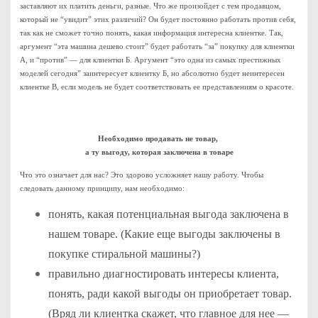
заставляют их платить деньги, разные. Что же произойдет с тем продавцом,
который не “увидит” этих различий? Он будет постоянно работать против себя,
так как не сможет точно понять, какая информация интересна клиентке. Так,
аргумент “эта машина дешево стоит” будет работать “за” покупку для клиентки
А, и “против” — для клиентки Б. Аргумент “это одна из самых престижных
моделей сегодня” заинтересует клиентку Б, но абсолютно будет неинтересен
клиентке В, если модель не будет соответствовать ее представлениям о красоте.
Необходимо продавать не товар,
а ту выгоду, которая заключена в товаре
Что это означает для нас? Это здорово усложняет нашу работу. Чтобы
следовать данному принципу, нам необходимо:
понять, какая потенциальная выгода заключена в
нашем товаре. (Какие еще выгоды заключены в
покупке стиральной машины?)
правильно диагностировать интересы клиента,
понять, ради какой выгоды он приобретает товар.
(Вряд ли клиентка скажет, что главное для нее —