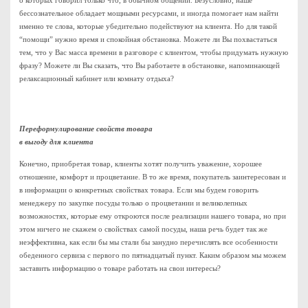
о которых говорил только что, в обычном общении. Безусловно, наше
бессознательное обладает мощными ресурсами, и иногда помогает нам найти
именно те слова, которые убедительно подействуют на клиента. Но для такой
“помощи” нужно время и спокойная обстановка. Можете ли Вы похвастаться
тем, что у Вас масса времени в разговоре с клиентом, чтобы придумать нужную
фразу? Можете ли Вы сказать, что Вы работаете в обстановке, напоминающей
релаксационный кабинет или комнату отдыха?
Переформулирование свойств товара
в выгоду для клиента
Конечно, приобретая товар, клиенты хотят получить уважение, хорошее
отношение, комфорт и процветание. В то же время, покупатель заинтересован и
в информации о конкретных свойствах товара. Если мы будем говорить
менеджеру по закупке посуды только о процветании и великолепных
возможностях, которые ему откроются после реализации нашего товара, но при
этом ничего не скажем о свойствах самой посуды, наша речь будет так же
неэффективна, как если бы мы стали бы занудно перечислять все особенности
обеденного сервиза с первого по пятнадцатый пункт. Каким образом мы можем
заставить информацию о товаре работать на свои интересы?