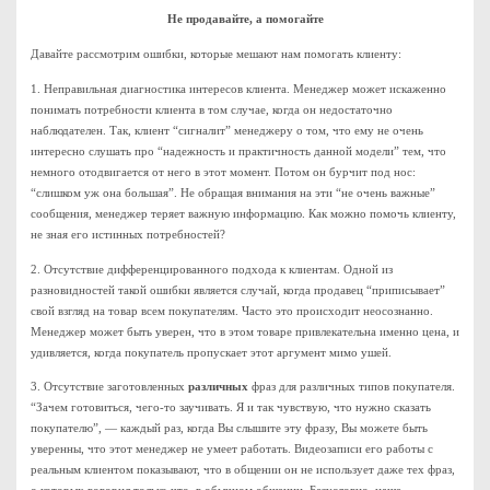
Не продавайте, а помогайте
Давайте рассмотрим ошибки, которые мешают нам помогать клиенту:
1. Неправильная диагностика интересов клиента. Менеджер может искаженно
понимать потребности клиента в том случае, когда он недостаточно
наблюдателен. Так, клиент “сигналит” менеджеру о том, что ему не очень
интересно слушать про “надежность и практичность данной модели” тем, что
немного отодвигается от него в этот момент. Потом он бурчит под нос:
“слишком уж она большая”. Не обращая внимания на эти “не очень важные”
сообщения, менеджер теряет важную информацию. Как можно помочь клиенту,
не зная его истинных потребностей?
2. Отсутствие дифференцированного подхода к клиентам. Одной из
разновидностей такой ошибки является случай, когда продавец “приписывает”
свой взгляд на товар всем покупателям. Часто это происходит неосознанно.
Менеджер может быть уверен, что в этом товаре привлекательна именно цена, и
удивляется, когда покупатель пропускает этот аргумент мимо ушей.
3. Отсутствие заготовленных
различных
фраз для различных типов покупателя.
“Зачем готовиться, чего-то заучивать. Я и так чувствую, что нужно сказать
покупателю”, — каждый раз, когда Вы слышите эту фразу, Вы можете быть
уверенны, что этот менеджер не умеет работать. Видеозаписи его работы с
реальным клиентом показывают, что в общении он не использует даже тех фраз,