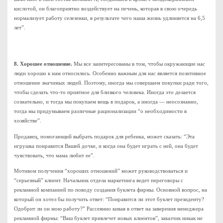
кислотой, он благоприятно воздействует на печень, которая в свою очередь
нормализует работу селезенки, в результате чего наша жизнь удлиняется на 6,5
лет”.
8. Хорошее отношение.
Мы все заинтересованы в том, чтобы окружающие нас
люди хорошо к нам относились. Особенно важным для нас является позитивное
отношение значимых людей. Поэтому, иногда мы совершаем покупки ради того,
чтобы сделать что-то приятное для близкого человека. Иногда это делается
сознательно, и тогда мы покупаем вещь в подарок, а иногда — неосознанно,
тогда мы придумываем различные рационализации “о необходимости в
хозяйстве”.
Продавец, помогающий выбрать подарок для ребенка, может сказать: “Эта
игрушка понравится Вашей дочке, и когда она будет играть с ней, она будет
чувствовать, что мама любит ее”.
Мотивом получения “хороших отношений” может руководствоваться и
“серьезный” клиент. Начальник отдела маркетинга ведет переговоры с
рекламной компанией по поводу создания буклета фирмы. Основной вопрос, на
который он хотел бы получить ответ: “Понравится ли этот буклет президенту?
Одобрит ли он мою работу?” Рассеянно кивая в ответ на заверения менеджера
рекламной фирмы: “Ваш буклет привлечет новых клиентов”, заказчик никак не