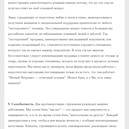
может принять окончательного решения именно потому, что до сих пор не
получил ответ на свой основной вопрос.
Люди, страдающие от недостатка любви и тепла в семье, заинтересованы в
получении внимания и эмоциональной поддержки практически от любого
“постороннего” человека. Это утверждение можно отнести к большинству
российских клиентов, не избалованных излишней лаской и заботой. Так,
“посторонний” продавец, заинтересованно выслушавший покупателя, или
искренне похваливший его, становится источником хорошего отношения,
которого так не хватает нашему покупателю. В этом случае заказчик
бессознательно следует рекомендациям продавца и платит деньги не столько за
товар, сколько за хорошее отношение, которое он получает в процессе деловых
переговоров. Мы знаем массу примеров, когда фирма продолжала работать с
недостаточно выгодными поставщиками только из-за того, что там работает
“Матвей Петрович — отличный человек”. Может быть, и у Вас есть такие
клиенты?
9. Самобытность.
Два противоречивых стремления руководят нашими
действиями. Мы хотим быть “как все” — это придает нам уверенность и
защищенность, и в то же время хотим быть “непохожими на других”. Каждый
заинтересован в том, чтобы в нем видели личность с особыми неповторимыми
качествами. Клиенты, стремящиеся купить самовыражение, реализацию своих