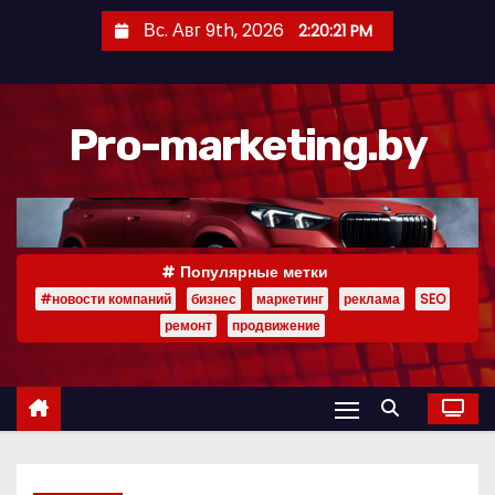
П
Вс. Авг 9th, 2026
2:20:22 PM
е
р
е
Pro-marketing.by
й
т
и
к
с
Популярные метки
о
#новости компаний
бизнес
маркетинг
реклама
SEO
д
ремонт
продвижение
е
р
ж
и
м