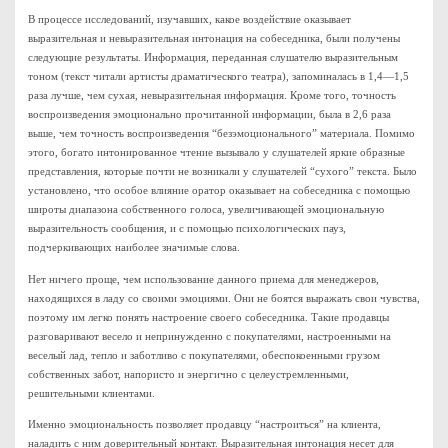
В процессе исследований, изучавших, какое воздействие оказывает
выразительная и невыразительная интонация на собеседника, были получены
следующие результаты. Информация, переданная слушателю выразительным
тоном (текст читали артисты драматического театра), запоминалась в 1,4—1,5
раза лучше, чем сухая, невыразительная информация. Кроме того, точность
воспроизведения эмоционально прочитанной информации, была в 2,6 раза
выше, чем точность воспроизведения “безэмоционального” материала. Помимо
этого, богато интонированное чтение вызывало у слушателей яркие образные
представления, которые почти не возникали у слушателей “сухого” текста. Было
установлено, что особое влияние оратор оказывает на собеседника с помощью
широты диапазона собственного голоса, увеличивающей эмоциональную
выразительность сообщения, и с помощью психологических пауз,
подчеркивающих наиболее значимые слова.
Нет ничего проще, чем использование данного приема для менеджеров,
находящихся в ладу со своими эмоциями. Они не боятся выражать свои чувства,
поэтому им легко понять настроение своего собеседника. Такие продавцы
разговаривают весело и непринужденно с покупателями, настроенными на
веселый лад, тепло и заботливо с покупателями, обеспокоенными грузом
собственных забот, напористо и энергично с целеустремленными,
решительными клиентами.
Именно эмоциональность позволяет продавцу “настроиться” на клиента,
наладить с ним доверительный контакт. Выразительная интонация несет для