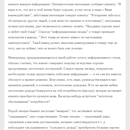
клиента важную информацию. Оптимистичная интонация сообщает клиенту: “Я
верю в то, что все в этой жизни будет хорошо, в том числе и наше с Вами
взаимодействие”, заботливая интонация говорит клиенту: “Я искренне забочусь
об интересах других людей, и для меня это приятно и естественно”, интонация,
полная энтузиазма, дает возможность клиенту понять: “Продавец хорошо знает
и любит свой товар”. Строгая “информационная сводка” о товаре приводит
покупателя к выводу: “Этот товар не может никого по-настоящему
заинтересовать”. Такой вывод делает заказчика равнодушным к товару еще до
того, как он поймет, чем он может быть ему полезен.
Менеджеры, придерживающиеся в своей работе сухого информативного стиля,
обычно считают, что клиент совершает покупку вследствие хорошо
продуманных логических построений. Следуя такому взгляду, покупателю
необходимо только предоставить побольше информации — и он сам все взвесит,
обоснует и примет решение. Безусловно, есть люди, руководствующиеся при
принятии решений, в основном, логическими доводами. В то же время любые
логические доводы базируются на той потребности (выгоде), которая заставляет
клиента приобрести нужную вещь. Вы когда-нибудь встречали “логически
обоснованные” потребности?
Порой эмоции бывают настолько “коварны”, что заставляют логику
“оправдывать” свое существование. Только эмоции — спортивный азарт,
стремление к высоким достижениям, желание самоутвердиться и т. д.
побуждают так называемого “холодного дельца” приобретать большие партии