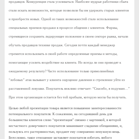
продавцов. Конкуренция стала усиливаться. Наиболее мудрые работники сбыта
стали искать возможности, которые позволили бы им удержать старых клиентов
и приобрести новых. Одной из таких возможностей стало использование
специальных приемов продажи в процессе общения с клиентом. Фирмы,
стремящиеся сохранить лидирующее положение в своем секторе рынка, начали
обучать продавцов технике продаж. Сегодня почти каждый менеджер
стремится использовать в своей работе определенные приемы и методы,
помогающие усилить воздействие на клиента. Но всегда ли они приводят к
ожидаемому результату? Часто использование только прямолинейных
“лобовых” атак вызывает у клиента ощущение давления и стремление уйти из
расставленной ловушки. Покупатель вежливо отвечает: “Спасибо, я подумаю…”
При этом организация остается без той прибыли, которую могла бы получить.
Целью любой презентации товара является повышение заинтересованности
потенциального покупателя. К сожалению, на сегодняшний день для
большинства клиентов слово “презентация” связано с картинкой, в которой
несчастного доверчивого покупателя заманивают сладкими обещаниями, и,
пользуясь его растерянностью, продают ему совершенно ненужную вещь.
Безусловно, такое отношение заставляет покупателя избегать любого