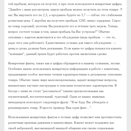
той прибыли, которую он получит, и при этом используются конкретные цифры.
“Давайте с вами рассмотрим, какую прибыль можно получить на этом товаре. У
нас Вы закупаете его по 2,5, а продавать будете по 3,7 — сейчас это стабильная
розничная цена. С коробки вы получите прибыль 1200, минус издержки. Спрос
на товар хороший, поэтому Вы реализуете его в течение трех недель. Теперь
вопрос состоит только в том, какая прибыль бы Вас устроила?” Обычно
оптовики с азартом включаются в это обсуждение (ведь прибыль — это то,
ради чего они работают). Единственное условие для такого обсуждения —
цены и сроки должны быть реальными. Если какие-то цифры покажутся клиенту
“зелеными”, данный прием будет работать против заключения сделки.
Конкретные факты, также как и цифры обращаются к нашему сознанию, логике.
Особенно важно использовать конкретную информацию в работе с клиентами,
придающими особое значение четким характеристикам и детальному описанию
товара. Обычно такие люди малоэмоциональны, задают конкретные вопросы,
внимательно изучают инструкции и описания технических характеристик. В
беседе с ними не стоит “рассыпаться” такими прилагательными как
изумительный, восхитительный, чудесный. Один из наших знакомых
менеджеров использует следующую фразу: “Я не буду Вас убеждать и
рекламировать товар. Я просто приведу Вам один факт…”
Использование конкретных фактов и точных цифр позволяет нам противостоять
различным приемам давления и манипуляции. Клиент может подавлять нас
своей небрежной, высокомерной манерой общения или своим социальным