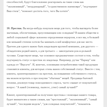
способностей, будут благосклонно реагировать на такие слова как
“эксклюзивный”, “неординарный”, “в единственном экземпляре”, “подчеркнет
Ваш стиль”, “поможет достичь того, чего Вы хотите”.
10. Престиж.
Вы когда-нибудь покупали вещи для того, чтобы выглядеть более
значимым, обеспеченным, преуспевающим или солидным? В нашем обществе в
любой социальной сфере заложена определенная иерархия, и все мы, в большей
или меньшей степени хотели бы занимать в ней комфортное для нас место.
Причем для одного важно быть владельцем крупной компании, для другого —
обладателем редкой книги, а для третьего — завсегдатаем рок-н-рольной
тусовки. Существуют вещи, чье основное предназначение состоит в том, чтобы
подчеркнуть статус и престиж их владельца. Например, ручка “Паркер” или
одежда от “Версаче”. И, конечно, основными потребителями такой продукции
становятся клиенты, для которых очень важен собственный статус. Вместе с тем,
клиента, ориентированного на престиж, на повышение собственного статуса,
мы можем встретить и при покупке “обычных” вещей. Продавцы бытовой
техники, реализуя товар повседневного спроса, часто слышат от покупателей
вопрос: “А какой (телевизор, пылесос, утюг) самый лучший?”
Клиент, ориентированный на получение престижа с помощью нашего товара,
будет внимателен к таким словам, как “престижный”, “эксклюзивный”, “самый
лучший”, “последняя модель”, “для солидных покупателей”, “показатель