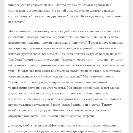
интерес уже на седьмом пальце. Иногда этот жест помогает работать с
сомневающимся покупателем. На одной руке мы можем зажимать пальцы,
считая “минусы” покупки, на другом — “плюсы”. Как вы думаете, что должно
перевесить?
Жесты помогают не только усилить воздействие своих слов, но и справиться с
собственной неуверенностью, нервозностью. Удивительно, но наши чувства
невозможно подавить и почти невозможно “спрятать”. Тревога, неуверенность
или страх прорываются через те каналы, которые в данный момент меньше
контролируются своим владельцем. Так, если человек во время беседы не дает
“свободы” своим рукам, его эмоции “выходят” через ноги — ступни начинают
постукивать по полу, притоптывать или выплясывать какой-нибудь замысловатый
танец. Иногда это переходит в незаметное покачивание из стороны в сторону.
Какое послание в этом случае получит наш клиент? Мы не можем просто
“избавиться” от тех чувств, которые мы испытываем, зато мы можем
трансформировать их в другие чувства. Мы сильно нервничаем в том случае,
когда разговор важен для нас, и мы хотим произвести благоприятное
впечатление. За нашей нервозностью скрывается энтузиазм, желание добиться
положительных результатов. Важно “высвободить” эти чувства. Такому
освобождению помогут руки. Именно они позволят передать клиенту
ощущение важности и значимости данной деловой встречи.
Для того, чтобы научиться эффективно использовать тот ресурс убеждения,
который содержится в руках, важно почаще тренироваться, т. к. убедительные