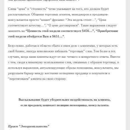
Слова “цена” и “стоимость” четко указывают на того, кто должен будет
расплачиваться. Общение торговых агентов, менеджеров и продавцов-
консультантов просто “кишит” фразами: “Эта модель стоит…”, “Цена
соответствует качеству…”, “О цене договоримся”. Такие выражения следует
заменить на
“Ценность этой модели соответствует $456…”, “Приобретение
этой модели обойдется Вам в $651…”
.
Безусловно, работая в области сбыта и имея дело с клиентами, у которых есть
свой бизнес, иногда невозможно избежать “торговых” слов. Тем более в тех
случаях, когда наши клиенты ждут от нас четкого и конкретного ответа. Вместе
с тем, сводя к минимуму использование слов, связанных с образом торговца, и
используя выражения, актуализирующие образы помощника, консультанта, мы
разрушаем барьер между жесткими позициями продавца и покупателя и
“перетягиваем” клиента на свою сторону.
Высказывание будет убедительнее воздействовать на клиента,
если продавец занимает позицию помощника, консультанта.
Прием “Эмоциональность”