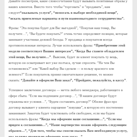
Давайте посмотрим, какие словосочетания будут вызывать позитивные образы у
наших клиентов. Вместо того чтобы “торговать” и “продавать”, нам
следует
“оказывать услуги”, “помогать в выборе необходимой вещи”,
“искать приемлемые варианты и пути взаимовыгодного сотрудничества”.
Фразы: “Эта покупка будет для Вас выгодной”, “Покупая наш товар, Вы
получите…”, “Вы будете покупать?” очень точно определяют позиции, которые
занимают участники деловой беседы. У продавца и покупателя всегда
противоположные интересы. Лучше использовать фразы:
“Приобретение этой
модели соответствует Вашим интересам”, “Когда Вы станете обладателем
этой вещи, Вы получите…”
. Выясняя, будет ли клиент покупать ту вещь,
которую он осматривает вот уже полчаса, лучше спросить: “На чем Вы
остановились?” или “Какой выбор Вы сделали — в пользу красного или
зеленого?” Если покупатель принял окончательное решение, то можно
сказать:
“Давайте я оформлю Ваш заказ”, “Пройдите, пожалуйста, в кассу”
.
Успешное заключение договора — мечта любого менеджера, работающего в
сфере сбыта. “Если мы подпишем договор…”, “В нашем договоре будут
отражены все условия…”, “Будем составлять договор?” Обилие фраз про
договор вызывает у клиента ощущение “ловушки”, в которую его постепенно
заманивают. Заказчик будет чувствовать себя свободнее, если мы будем
использовать фразы:
“Когда мы оформим наше соглашение…”, “Если мы
придем к соглашению…”, “Наше партнерство можно оформить следующим
образом…”, “Для того, чтобы мы смогли оказать Вам необходимую услугу,
мы должны правильно оформить ваш заказ…”.