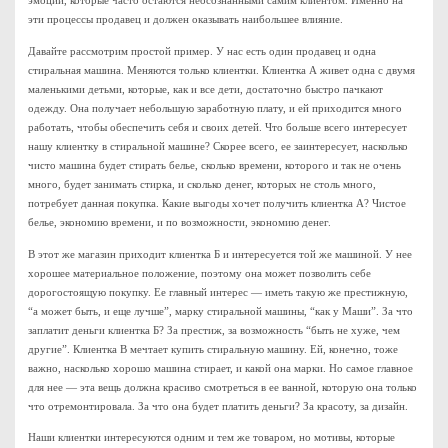
эти процессы продавец и должен оказывать наибольшее влияние.
Давайте рассмотрим простой пример. У нас есть один продавец и одна
стиральная машина. Меняются только клиентки. Клиентка А живет одна с двумя
маленькими детьми, которые, как и все дети, достаточно быстро пачкают
одежду. Она получает небольшую заработную плату, и ей приходится много
работать, чтобы обеспечить себя и своих детей. Что больше всего интересует
нашу клиентку в стиральной машине? Скорее всего, ее заинтересует, насколько
чисто машина будет стирать белье, сколько времени, которого и так не очень
много, будет занимать стирка, и сколько денег, которых не столь много,
потребует данная покупка. Какие выгоды хочет получить клиентка А? Чистое
белье, экономию времени, и по возможности, экономию денег.
В этот же магазин приходит клиентка Б и интересуется той же машиной. У нее
хорошее материальное положение, поэтому она может позволить себе
дорогостоящую покупку. Ее главный интерес — иметь такую же престижную,
“а может быть, и еще лучше”, марку стиральной машины, “как у Маши”. За что
заплатит деньги клиентка Б? За престиж, за возможность “быть не хуже, чем
другие”. Клиентка В мечтает купить стиральную машину. Ей, конечно, тоже
важно, насколько хорошо машина стирает, и какой она марки. Но самое главное
для нее — эта вещь должна красиво смотреться в ее ванной, которую она только
что отремонтировала. За что она будет платить деньги? За красоту, за дизайн.
Наши клиентки интересуются одним и тем же товаром, но мотивы, которые