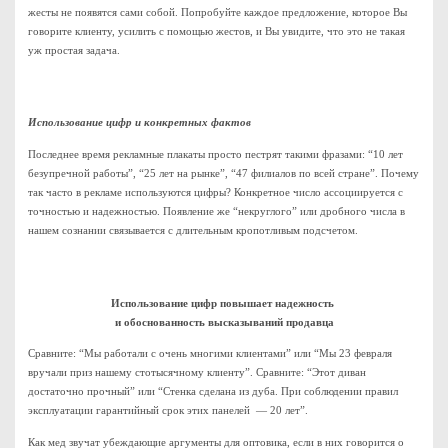
жесты не появятся сами собой. Попробуйте каждое предложение, которое Вы
говорите клиенту, усилить с помощью жестов, и Вы увидите, что это не такая
уж простая задача.
Использование цифр и конкретных фактов
Последнее время рекламные плакаты просто пестрят такими фразами: “10 лет
безупречной работы”, “25 лет на рынке”, “47 филиалов по всей стране”. Почему
так часто в рекламе используются цифры? Конкретное число ассоциируется с
точностью и надежностью. Появление же “некруглого” или дробного числа в
нашем сознании связывается с длительным кропотливым подсчетом.
Использование цифр повышает надежность
и обоснованность высказываний продавца
Сравните: “Мы работали с очень многими клиентами” или “Мы 23 февраля
вручали приз нашему стотысячному клиенту”. Сравните: “Этот диван
достаточно прочный” или “Стенка сделана из дуба. При соблюдении правил
эксплуатации гарантийный срок этих панелей — 20 лет”.
Как мед звучат убеждающие аргументы для оптовика, если в них говорится о