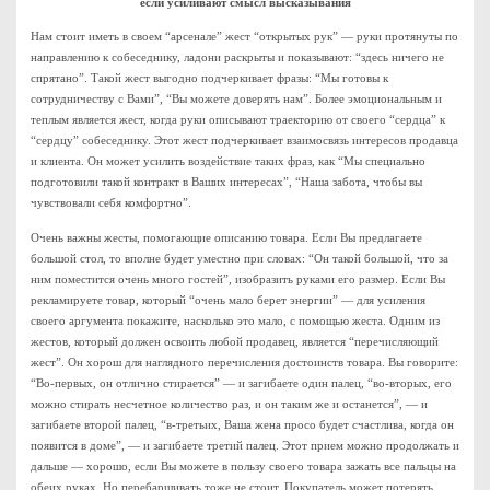
если усиливают смысл высказывания
Нам стоит иметь в своем “арсенале” жест “открытых рук” — руки протянуты по
направлению к собеседнику, ладони раскрыты и показывают: “здесь ничего не
спрятано”. Такой жест выгодно подчеркивает фразы: “Мы готовы к
сотрудничеству с Вами”, “Вы можете доверять нам”. Более эмоциональным и
теплым является жест, когда руки описывают траекторию от своего “сердца” к
“сердцу” собеседнику. Этот жест подчеркивает взаимосвязь интересов продавца
и клиента. Он может усилить воздействие таких фраз, как “Мы специально
подготовили такой контракт в Ваших интересах”, “Наша забота, чтобы вы
чувствовали себя комфортно”.
Очень важны жесты, помогающие описанию товара. Если Вы предлагаете
большой стол, то вполне будет уместно при словах: “Он такой большой, что за
ним поместится очень много гостей”, изобразить руками его размер. Если Вы
рекламируете товар, который “очень мало берет энергии” — для усиления
своего аргумента покажите, насколько это мало, с помощью жеста. Одним из
жестов, который должен освоить любой продавец, является “перечисляющий
жест”. Он хорош для наглядного перечисления достоинств товара. Вы говорите:
“Во-первых, он отлично стирается” — и загибаете один палец, “во-вторых, его
можно стирать несчетное количество раз, и он таким же и останется”, — и
загибаете второй палец, “в-третьих, Ваша жена просо будет счастлива, когда он
появится в доме”, — и загибаете третий палец. Этот прием можно продолжать и
дальше — хорошо, если Вы можете в пользу своего товара зажать все пальцы на
обеих руках. Но перебарщивать тоже не стоит. Покупатель может потерять