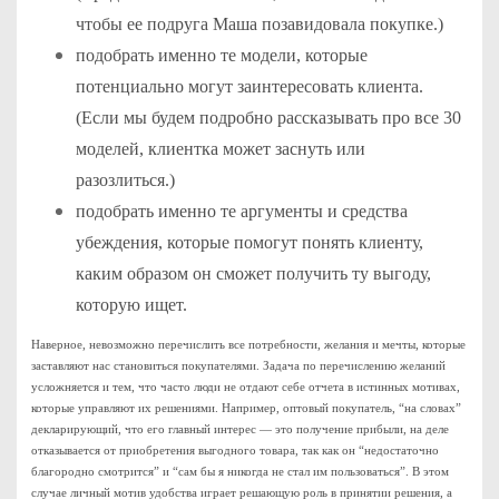
чтобы ее подруга Маша позавидовала покупке.)
подобрать именно те модели, которые
потенциально могут заинтересовать клиента.
(Если мы будем подробно рассказывать про все 30
моделей, клиентка может заснуть или
разозлиться.)
подобрать именно те аргументы и средства
убеждения, которые помогут понять клиенту,
каким образом он сможет получить ту выгоду,
которую ищет.
Наверное, невозможно перечислить все потребности, желания и мечты, которые
заставляют нас становиться покупателями. Задача по перечислению желаний
усложняется и тем, что часто люди не отдают себе отчета в истинных мотивах,
которые управляют их решениями. Например, оптовый покупатель, “на словах”
декларирующий, что его главный интерес — это получение прибыли, на деле
отказывается от приобретения выгодного товара, так как он “недостаточно
благородно смотрится” и “сам бы я никогда не стал им пользоваться”. В этом
случае личный мотив удобства играет решающую роль в принятии решения, а