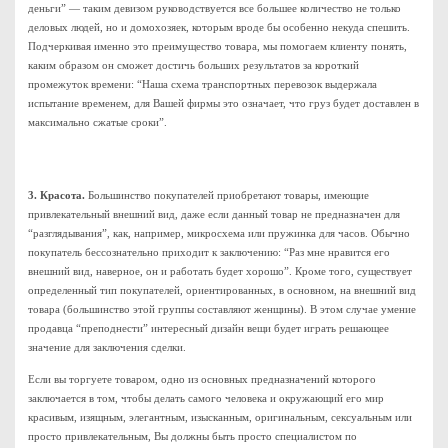
деньги” — таким девизом руководствуется все большее количество не только
деловых людей, но и домохозяек, которым вроде бы особенно некуда спешить.
Подчеркивая именно это преимущество товара, мы помогаем клиенту понять,
каким образом он сможет достичь больших результатов за короткий
промежуток времени: “Наша схема транспортных перевозок выдержала
испытание временем, для Вашей фирмы это означает, что груз будет доставлен в
максимально сжатые сроки”.
3. Красота.
Большинство покупателей приобретают товары, имеющие
привлекательный внешний вид, даже если данный товар не предназначен для
“разглядывания”, как, например, микросхема или пружинка для часов. Обычно
покупатель бессознательно приходит к заключению: “Раз мне нравится его
внешний вид, наверное, он и работать будет хорошо”. Кроме того, существует
определенный тип покупателей, ориентированных, в основном, на внешний вид
товара (большинство этой группы составляют женщины). В этом случае умение
продавца “преподнести” интересный дизайн вещи будет играть решающее
значение для заключения сделки.
Если вы торгуете товаром, одно из основных предназначений которого
заключается в том, чтобы делать самого человека и окружающий его мир
красивым, изящным, элегантным, изысканным, оригинальным, сексуальным или
просто привлекательным, Вы должны быть просто специалистом по