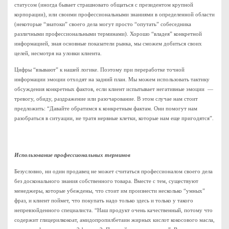
статусом (иногда бывает страшновато общаться с президентом крупной
корпорации), или своими профессиональными знаниями в определенной области
(некоторые “знатоки” своего дела могут просто “опутать” собеседника
различными профессиональными терминами). Хорошо “владея” конкретной
информацией, зная основные показатели рынка, мы сможем добиться своих
целей, несмотря на уловки клиента.
Цифры “взывают” к нашей логике. Поэтому при переработке точной
информации эмоции отходят на задний план. Мы можем использовать тактику
обсуждения конкретных фактов, если клиент испытывает негативные эмоции —
тревогу, обиду, раздражение или разочарование. В этом случае нам стоит
предложить: “Давайте обратимся к конкретным фактам. Они помогут нам
разобраться в ситуации, не тратя нервные клетки, которые нам еще пригодятся”.
Использование профессиональных терминов
Безусловно, ни один продавец не может считаться профессионалом своего дела
без досконального знания собственного товара. Вместе с тем, существуют
менеджеры, которые убеждены, что стоит им произнести несколько “умных”
фраз, и клиент поймет, что покупать надо только здесь и только у такого
непревзойденного специалиста. “Наш продукт очень качественный, потому что
содержит глицерилкокоат, амидопропилбетаин жирных кислот кокосового масла,