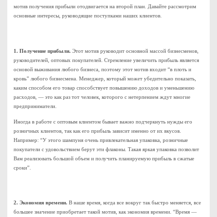
мотив получения прибыли отодвигается на второй план. Давайте рассмотрим
основные интересы, руководящие поступками наших клиентов.
1.
Получение прибыли.
Этот мотив руководит основной массой бизнесменов,
руководителей, оптовых покупателей. Стремление увеличить прибыль является
основой выживания любого бизнеса, поэтому этот мотив входит “в плоть и
кровь” любого бизнесмена. Менеджер, который может убедительно показать,
каким способом его товар способствует повышению доходов и уменьшению
расходов, — это как раз тот человек, которого с нетерпением ждут многие
предприниматели.
Иногда в работе с оптовым клиентом бывает важно подчеркнуть нужды его
розничных клиентов, так как его прибыль зависит именно от их вкусов.
Например: “У этого шампуня очень привлекательная упаковка, розничные
покупатели с удовольствием берут эти флаконы. Такая яркая упаковка позволит
Вам реализовать большой объем и получить планируемую прибыль в сжатые
сроки”.
2. Экономия времени.
В наше время, когда все вокруг так быстро меняется, все
большее значение приобретает такой мотив, как экономия времени. “Время —