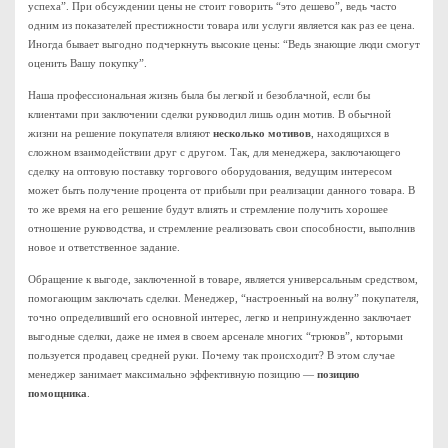
успеха”. При обсуждении цены не стоит говорить “это дешево”, ведь часто
одним из показателей престижности товара или услуги является как раз ее цена.
Иногда бывает выгодно подчеркнуть высокие цены: “Ведь знающие люди смогут
оценить Вашу покупку”.
Наша профессиональная жизнь была бы легкой и безоблачной, если бы
клиентами при заключении сделки руководил лишь один мотив. В обычной
жизни на решение покупателя влияют
несколько мотивов
, находящихся в
сложном взаимодействии друг с другом. Так, для менеджера, заключающего
сделку на оптовую поставку торгового оборудования, ведущим интересом
может быть получение процента от прибыли при реализации данного товара. В
то же время на его решение будут влиять и стремление получить хорошее
отношение руководства, и стремление реализовать свои способности, выполнив
новое и ответственное задание.
Обращение к выгоде, заключенной в товаре, является универсальным средством,
помогающим заключать сделки. Менеджер, “настроенный на волну” покупателя,
точно определивший его основной интерес, легко и непринужденно заключает
выгодные сделки, даже не имея в своем арсенале многих “трюков”, которыми
пользуется продавец средней руки. Почему так происходит? В этом случае
менеджер занимает максимально эффективную позицию —
позицию
помощника
.