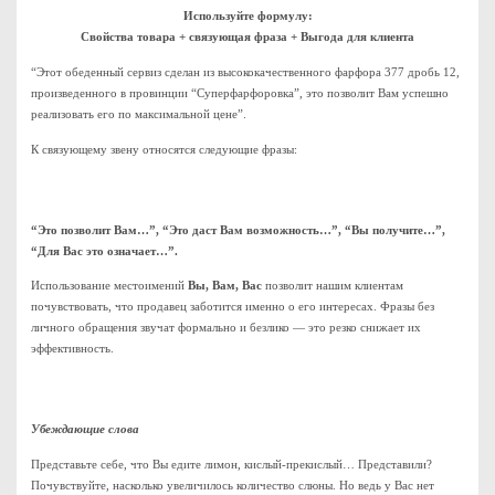
Используйте формулу:
Свойства товара + связующая фраза + Выгода для клиента
“Этот обеденный сервиз сделан из высококачественного фарфора 377 дробь 12,
произведенного в провинции “Суперфарфоровка”, это позволит Вам успешно
реализовать его по максимальной цене”.
К связующему звену относятся следующие фразы:
“Это позволит Вам…”, “Это даст Вам возможность…”, “Вы получите…”,
“Для Вас это означает…”.
Использование местоимений
Вы, Вам, Вас
позволит нашим клиентам
почувствовать, что продавец заботится именно о его интересах. Фразы без
личного обращения звучат формально и безлико — это резко снижает их
эффективность.
Убеждающие слова
Представьте себе, что Вы едите лимон, кислый-прекислый… Представили?
Почувствуйте, насколько увеличилось количество слюны. Но ведь у Вас нет