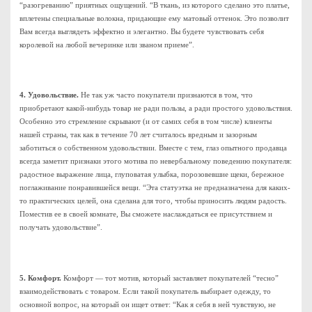
“разогреванию” приятных ощущений. “В ткань, из которого сделано это платье,
вплетены специальные волокна, придающие ему матовый оттенок. Это позволит
Вам всегда выглядеть эффектно и элегантно. Вы будете чувствовать себя
королевой на любой вечеринке или званом приеме”.
4. Удовольствие.
Не так уж часто покупатели признаются в том, что
приобретают какой-нибудь товар не ради пользы, а ради простого удовольствия.
Особенно это стремление скрывают (и от самих себя в том числе) клиенты
нашей страны, так как в течение 70 лет считалось вредным и зазорным
заботиться о собственном удовольствии. Вместе с тем, глаз опытного продавца
всегда заметит признаки этого мотива по невербальному поведению покупателя:
радостное выражение лица, глуповатая улыбка, порозовевшие щеки, бережное
поглаживание понравившейся вещи. “Эта статуэтка не предназначена для каких-
то практических целей, она сделана для того, чтобы приносить людям радость.
Поместив ее в своей комнате, Вы сможете наслаждаться ее присутствием и
получать удовольствие”.
5. Комфорт.
Комфорт — тот мотив, который заставляет покупателей “тесно”
взаимодействовать с товаром. Если такой покупатель выбирает одежду, то
основной вопрос, на который он ищет ответ: “Как я себя в ней чувствую, не