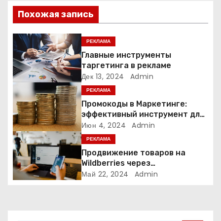
и
Похожая запись
я
п
РЕКЛАМА
Главные инструменты
о
таргетинга в рекламе
Дек 13, 2024
Admin
з
РЕКЛАМА
а
Промокоды в Маркетинге:
эффективный инструмент для
п
увеличения продаж и
Июн 4, 2024
Admin
привлечения клиентов
РЕКЛАМА
и
Продвижение товаров на
Wildberries через
с
Яндекс.Директ в 2024 году:
Май 22, 2024
Admin
Полное руководство
я
м