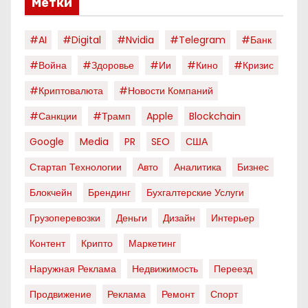
Метки
#AI
#digital
#nvidia
#telegram
#банк
#война
#здоровье
#ии
#кино
#кризис
#криптовалюта
#новости Компаний
#санкции
#трамп
Apple
Blockchain
Google
Media
PR
SEO
США
Стартап Технологии
Авто
Аналитика
Бизнес
Блокчейн
Брендинг
Бухгалтерские Услуги
Грузоперевозки
Деньги
Дизайн
Интерьер
Контент
Крипто
Маркетинг
Наружная Реклама
Недвижимость
Переезд
Продвижение
Реклама
Ремонт
Спорт