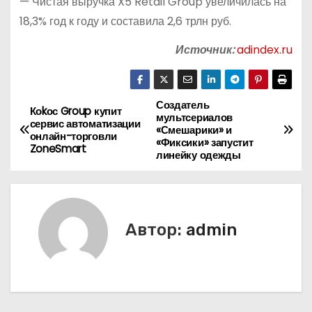
— Чистая выручка X5 Retail Group увеличилась на
18,3% год к году и составила 2,6 трлн руб.
Источник:
adindex.ru
Создатель
Н
Коkос Group купит
мультсериалов
сервис автоматизации
«Смешарики» и
а
онлайн-торговли
«Фиксики» запустит
ZoneSmart
линейку одежды
в
и
г
Автор:
admin
а
ц