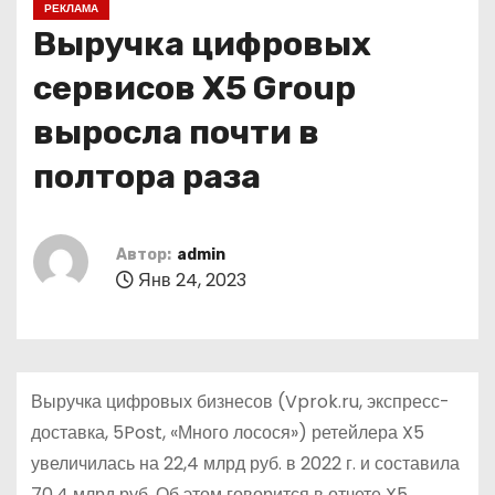
РЕКЛАМА
о
Выручка цифровых
м
у
сервисов X5 Group
выросла почти в
полтора раза
Автор:
admin
Янв 24, 2023
Выручка цифровых бизнесов (Vprok.ru, экспресс-
доставка, 5Post, «Много лосося») ретейлера X5
увеличилась на 22,4 млрд руб. в 2022 г. и составила
70,4 млрд руб. Об этом говорится в отчете X5