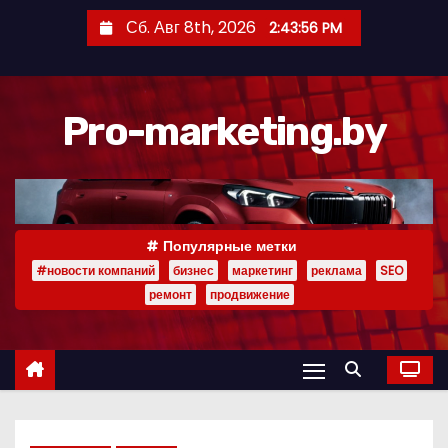
П
Сб. Авг 8th, 2026
2:43:59 PM
е
р
е
Pro-marketing.by
й
т
и
к
с
Популярные метки
о
#новости компаний
бизнес
маркетинг
реклама
SEO
д
ремонт
продвижение
е
р
ж
и
м