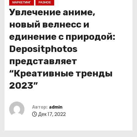
МАРКЕТИНГ
РАЗНОЕ
о
Увлечение аниме,
м
у
новый велнесс и
единение с природой:
Depositphotos
представляет
“Креативные тренды
2023”
Автор:
admin
Дек 17, 2022