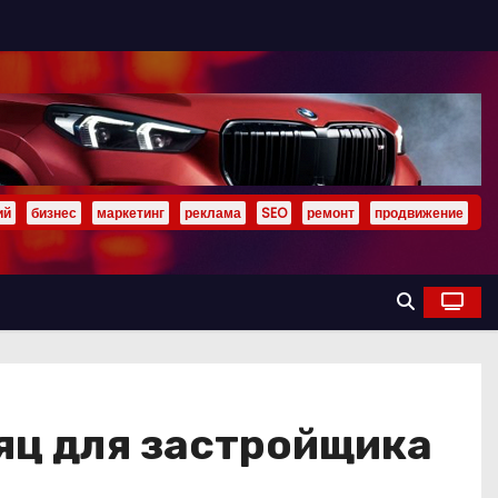
ий
бизнес
маркетинг
реклама
SEO
ремонт
продвижение
сяц для застройщика