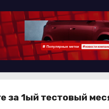
Популярные метки
#новости компан
те за 1ый тестовый ме