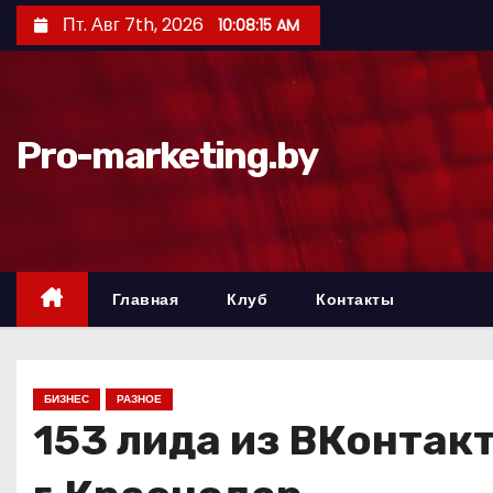
П
Пт. Авг 7th, 2026
10:08:16 AM
е
р
е
й
Pro-marketing.by
т
и
к
с
о
Главная
Клуб
Контакты
д
е
р
БИЗНЕС
РАЗНОЕ
ж
153 лида из ВКонтак
и
м