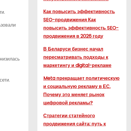
Как повысить эффективность
ти.
SEO-продвижения Как
ьзовали
повысить эффективность SEO-
продвижения в 2026 году
В Беларуси бизнес начал
пересматривать подходы к
снизилась
маркетингу и digital-рекламе
Meta прекращает политическую
сети.
и социальную рекламу в ЕС.
Почему это меняет рынок
цифровой рекламы?
Стратегии статейного
продвижения сайта: путь к