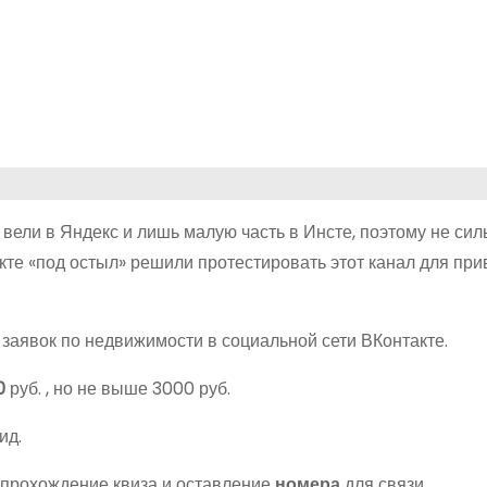
вели в Яндекс и лишь малую часть в Инсте, поэтому не сил
акте «под остыл» решили протестировать этот канал для пр
 заявок по недвижимости в социальной сети ВКонтакте.
0
руб. , но не выше 3000 руб.
ид.
 прохождение квиза и оставление
номера
для связи.