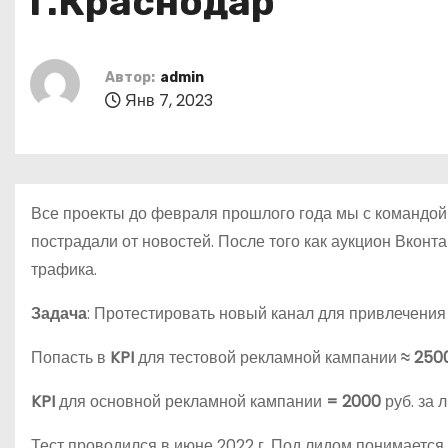
г.Краснодар
о
м
у
Автор:
admin
Янв 7, 2023
Все проекты до февраля прошлого года мы с командой 
пострадали от новостей. После того как аукцион Вконт
трафика.
Задача
: Протестировать новый канал для привлечения
Попасть в
KPI
для тестовой рекламной кампании
≈ 250
KPI
для основной рекламной кампании
= 2000
руб. за л
Тест проводился в июне 2022 г. Под лидом понимается