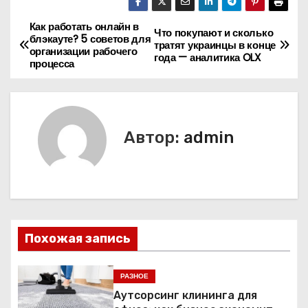
Как работать онлайн в
Н
Что покупают и сколько
блэкауте? 5 советов для
тратят украинцы в конце
организации рабочего
а
года — аналитика OLX
процесса
в
и
Автор:
admin
г
а
ц
и
Похожая запись
я
РАЗНОЕ
п
Аутсорсинг клининга для