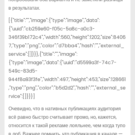
в результатах.
[{"title":"","image":{"type":"image","data":
{"uuid":"cb259e60-f05c-5a8c-a0c3-
346f39b172c4","width":560,"height":1202,"size":8406
7,"type":"png","color":"d7bba4","hash":"","external_
service":[]}}},{"title":"","image":
{"type":"image","data":{"uuid":"d5599a3f-74c7-
549c-83d5-
944f8a93f3fe","width":497,"height":453,"size":128661
,"type":"png","color":"b5d2d2","hash":"","external_se
rvice":[]}}}]
Очевидно, что в нативных публикациях аудитория
всё равно быстро считывает промо, но, кажется,
относится к такой рекламе лояльнее, чем когда тупо
в лоб. Важнее помнить, что публикация в канале —