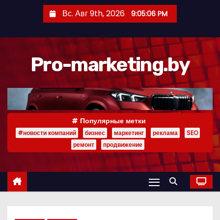
П
Вс. Авг 9th, 2026
9:05:07 PM
е
р
е
Pro-marketing.by
й
т
и
к
с
Популярные метки
о
#новости компаний
бизнес
маркетинг
реклама
SEO
д
ремонт
продвижение
е
р
ж
и
м