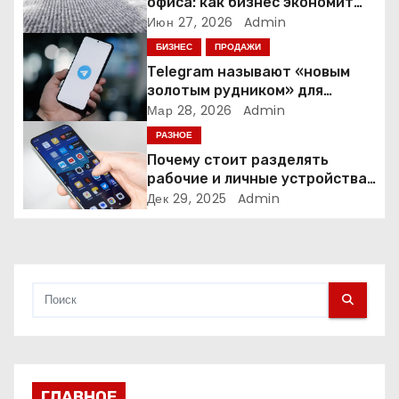
офиса: как бизнес экономит
о
время и деньги на уборке
Июн 27, 2026
Admin
БИЗНЕС
ПРОДАЖИ
з
Telegram называют «новым
а
золотым рудником» для
креаторов: как блогеры
Мар 28, 2026
Admin
п
создают онлайн-бизнес
РАЗНОЕ
Почему стоит разделять
и
рабочие и личные устройства
— и чем опасно всё смешивать
Дек 29, 2025
Admin
с
я
м
ГЛАВНОЕ