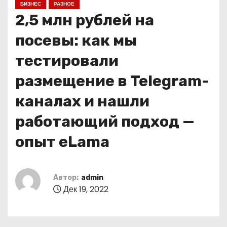
БИЗНЕС
РАЗНОЕ
о
2,5 млн рублей на
м
у
посевы: как мы
тестировали
размещение в Telegram-
каналах и нашли
работающий подход —
опыт eLama
Автор:
admin
Дек 19, 2022