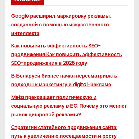
Google расширил маркировку рекламы,
созданной с помощью искусственного
интеллекта
Как повысить эффективность SEO-
продвижения Как повысить эффективность
SEO-продвижения в 2026 году
В Беларуси бизнес начал пересматривать
подходы к маркетингу и digital-рекламе
Meta прекращает политическую и
социальную рекламу в ЕС. Почему это меняет
рынок цифровой рекламы?
Стратегии статейного продвижения сайта:
путь к увеличению посещаемости и росту