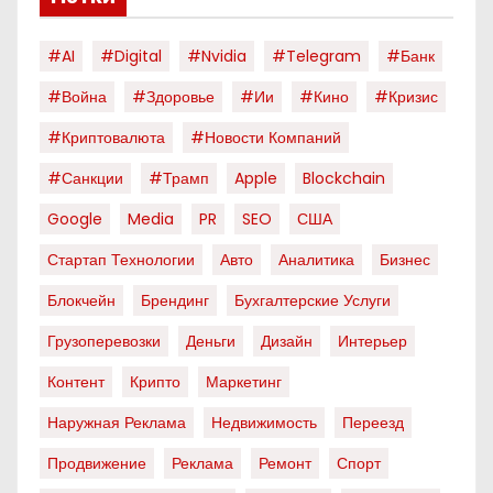
#AI
#digital
#nvidia
#telegram
#банк
#война
#здоровье
#ии
#кино
#кризис
#криптовалюта
#новости Компаний
#санкции
#трамп
Apple
Blockchain
Google
Media
PR
SEO
США
Стартап Технологии
Авто
Аналитика
Бизнес
Блокчейн
Брендинг
Бухгалтерские Услуги
Грузоперевозки
Деньги
Дизайн
Интерьер
Контент
Крипто
Маркетинг
Наружная Реклама
Недвижимость
Переезд
Продвижение
Реклама
Ремонт
Спорт