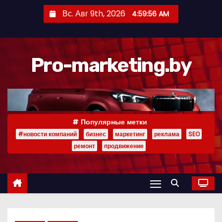
П
Вс. Авг 9th, 2026
4:59:58 AM
е
р
е
Pro-marketing.by
й
т
и
к
с
Популярные метки
о
#новости компаний
бизнес
маркетинг
реклама
SEO
д
ремонт
продвижение
е
р
ж
и
м