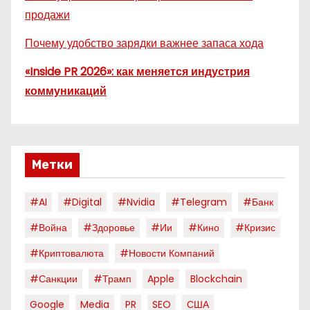
продажи
Почему удобство зарядки важнее запаса хода
«Inside PR 2026»: как меняется индустрия
коммуникаций
Метки
#AI
#digital
#nvidia
#telegram
#банк
#война
#здоровье
#ии
#кино
#кризис
#криптовалюта
#новости Компаний
#санкции
#трамп
Apple
Blockchain
Google
Media
PR
SEO
США