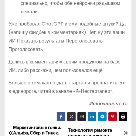
специально, чтобы обе нейронки рядышком
лежали.
Уже пробовал ChatGPT и ему подобные штуки? Да
(напишу фидбек в комментариях) Нет, ну эти ваши
ИИ Показать результаты Переголосовать
Проголосовать
Делись в комментариях своим продуктом на базе
ИИ, либо расскажи, чем пользовался ещё.
Больше о том, как создать стартап и превратить его
в единорога, читай в канале «
Нестартапер».
Источник:
vc.ru
Маркетинговые гонки.
Н
Технология ремонта
Альфа, Сбер и Тинёк.
полов из ламината