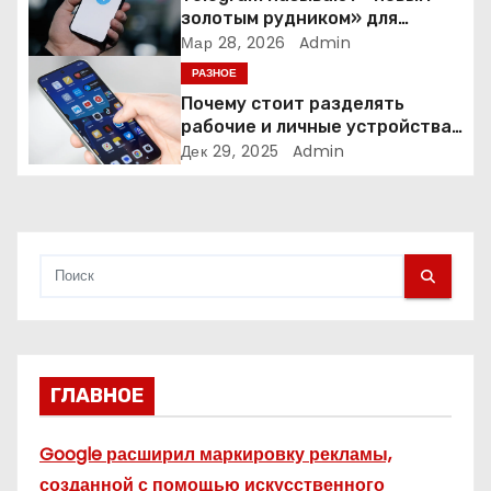
золотым рудником» для
а
креаторов: как блогеры
Мар 28, 2026
Admin
создают онлайн-бизнес
РАЗНОЕ
п
Почему стоит разделять
и
рабочие и личные устройства
— и чем опасно всё смешивать
Дек 29, 2025
Admin
с
я
м
ГЛАВНОЕ
Google расширил маркировку рекламы,
созданной с помощью искусственного